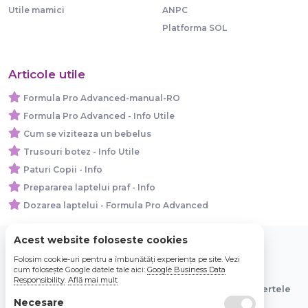
Utile mamici
ANPC
Platforma SOL
Articole utile
Formula Pro Advanced-manual-RO
Formula Pro Advanced - Info Utile
Cum se viziteaza un bebelus
Trusouri botez - Info Utile
Paturi Copii - Info
Prepararea laptelui praf - Info
Dozarea laptelui - Formula Pro Advanced
Acest website foloseste cookies
Folosim cookie-uri pentru a îmbunătăți experiența pe site. Vezi
© 2026 Bebe Nou Online Store SRL
cum folosește Google datele tale aici:
Google Business Data
Responsibility
.
Află mai mult
Toate preturile sunt exprimate in lei si includ tva. Ofertele
sunt valabile in limita stocului disponibil.
Necesare