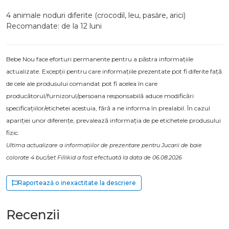
4 animale noduri diferite (crocodil, leu, pasăre, arici)
Recomandate: de la 12 luni
Bebe Nou face eforturi permanente pentru a păstra informațiile
actualizate. Excepții pentru care informațiile prezentate pot fi diferite față
de cele ale produsului comandat pot fi acelea în care
producătorul/furnizorul/persoana responsabilă aduce modificări
specificațiilor/etichetei acestuia, fără a ne informa în prealabil. În cazul
apariției unor diferențe, prevalează informația de pe etichetele produsului
fizic.
Ultima actualizare a informațiilor de prezentare pentru Jucarii de baie
colorate 4 buc/set Fillikid a fost efectuată la data de 06.08.2026
Raportează o inexactitate la descriere
Recenzii