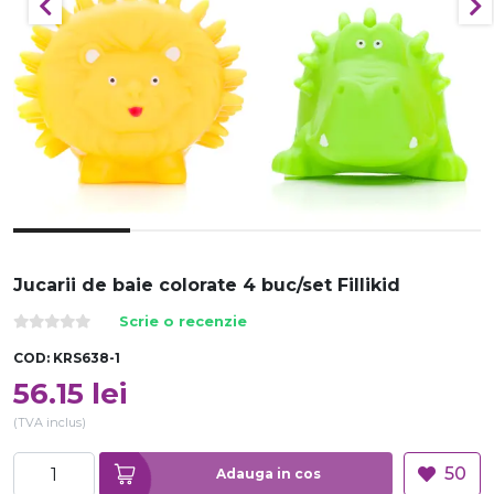
Jucarii de baie colorate 4 buc/set Fillikid
Scrie o recenzie
COD:
KRS638-1
56.15
lei
(TVA inclus)
50
Adauga in cos