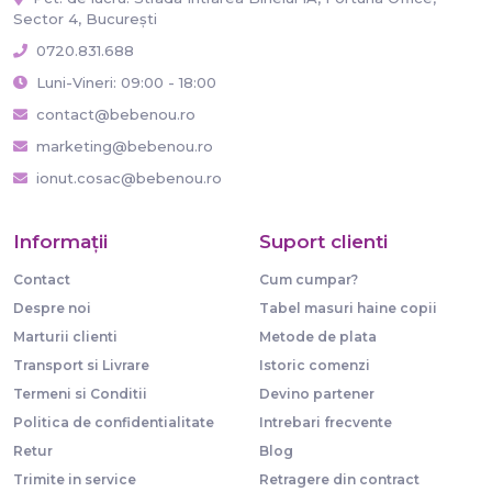
Sector 4, București
0720.831.688
Luni-Vineri: 09:00 - 18:00
contact@bebenou.ro
marketing@bebenou.ro
ionut.cosac@bebenou.ro
Informaţii
Suport clienti
Contact
Cum cumpar?
Despre noi
Tabel masuri haine copii
Marturii clienti
Metode de plata
Transport si Livrare
Istoric comenzi
Termeni si Conditii
Devino partener
Politica de confidentialitate
Intrebari frecvente
Retur
Blog
Trimite in service
Retragere din contract