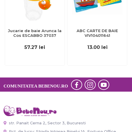
Jucarie de baie Arunca la
ABC CARTE DE BAIE
Cos ESCABBO 37037
VIV104011641
57.27
lei
13.00
lei
COMUNITATEA BEBENOU.RO
str. Panait Cerna 2, Sector 3, Bucuresti
Pct. de lucru: Strada Intrarea Binelui 1A, Fortuna Office,