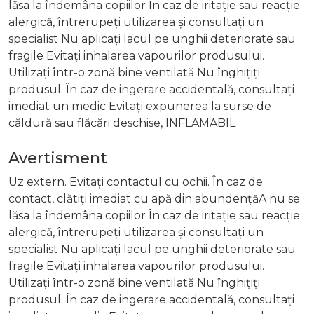
lăsa la îndemâna copiilor În caz de iritație sau reacție
alergică, întrerupeți utilizarea și consultați un
specialist Nu aplicați lacul pe unghii deteriorate sau
fragile Evitați inhalarea vapourilor produsului.
Utilizați într-o zonă bine ventilată Nu înghițiți
produsul. În caz de ingerare accidentală, consultați
imediat un medic Evitați expunerea la surse de
căldură sau flăcări deschise, INFLAMABIL
Avertisment
Uz extern. Evitați contactul cu ochii. În caz de
contact, clătiți imediat cu apă din abundențăA nu se
lăsa la îndemâna copiilor În caz de iritație sau reacție
alergică, întrerupeți utilizarea și consultați un
specialist Nu aplicați lacul pe unghii deteriorate sau
fragile Evitați inhalarea vapourilor produsului.
Utilizați într-o zonă bine ventilată Nu înghițiți
produsul. În caz de ingerare accidentală, consultați