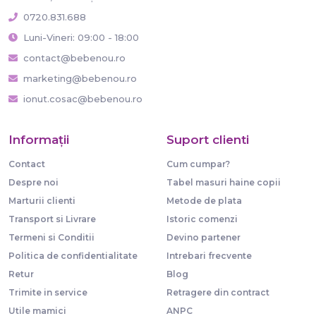
0720.831.688
Luni-Vineri: 09:00 - 18:00
contact@bebenou.ro
marketing@bebenou.ro
ionut.cosac@bebenou.ro
Informaţii
Suport clienti
Contact
Cum cumpar?
Despre noi
Tabel masuri haine copii
Marturii clienti
Metode de plata
Transport si Livrare
Istoric comenzi
Termeni si Conditii
Devino partener
Politica de confidentialitate
Intrebari frecvente
Retur
Blog
Trimite in service
Retragere din contract
Utile mamici
ANPC