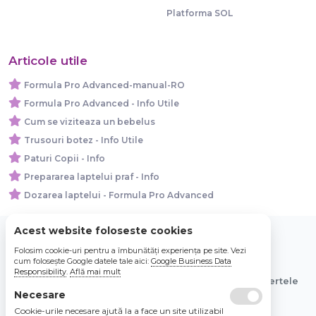
Platforma SOL
Articole utile
Formula Pro Advanced-manual-RO
Formula Pro Advanced - Info Utile
Cum se viziteaza un bebelus
Trusouri botez - Info Utile
Paturi Copii - Info
Prepararea laptelui praf - Info
Dozarea laptelui - Formula Pro Advanced
Acest website foloseste cookies
Folosim cookie-uri pentru a îmbunătăți experiența pe site. Vezi
© 2026 Bebe Nou Online Store SRL
cum folosește Google datele tale aici:
Google Business Data
Responsibility
.
Află mai mult
Toate preturile sunt exprimate in lei si includ tva. Ofertele
sunt valabile in limita stocului disponibil.
Necesare
Cookie-urile necesare ajută la a face un site utilizabil