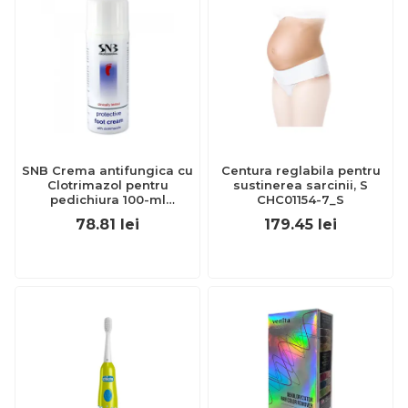
SNB Crema antifungica cu
Centura reglabila pentru
Clotrimazol pentru
sustinerea sarcinii, S
pedichiura 100-ml
CHC01154-7_S
EXL359_918
78.81
lei
179.45
lei