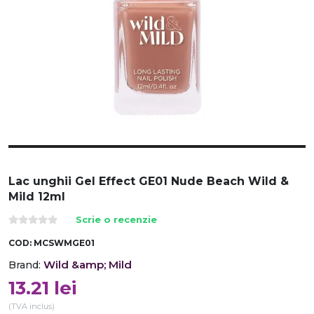
Lac unghii Gel Effect GE01 Nude Beach Wild &
Mild 12ml
Scrie o recenzie
COD:
MCSWMGE01
Wild &amp; Mild
Brand:
13.21
lei
(TVA inclus)