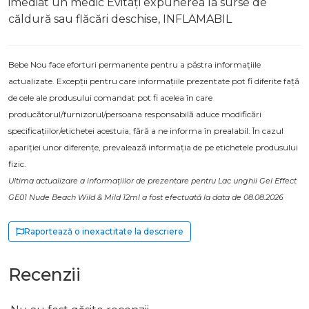
imediat un medic Evitați expunerea la surse de
căldură sau flăcări deschise, INFLAMABIL
Bebe Nou face eforturi permanente pentru a păstra informațiile
actualizate. Excepții pentru care informațiile prezentate pot fi diferite față
de cele ale produsului comandat pot fi acelea în care
producătorul/furnizorul/persoana responsabilă aduce modificări
specificațiilor/etichetei acestuia, fără a ne informa în prealabil. În cazul
apariției unor diferențe, prevalează informația de pe etichetele produsului
fizic.
Ultima actualizare a informațiilor de prezentare pentru Lac unghii Gel Effect
GE01 Nude Beach Wild & Mild 12ml a fost efectuată la data de 08.08.2026
Raportează o inexactitate la descriere
Recenzii