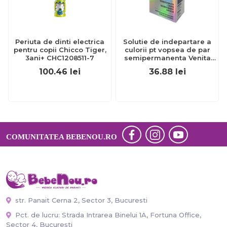
Periuta de dinti electrica
Solutie de indepartare a
pentru copii Chicco Tiger,
culorii pt vopsea de par
3ani+ CHC1208511-7
semipermanenta Venita
Hair Color Remover, 115ml
100.46
lei
36.88
lei
15 ml
COMUNITATEA BEBENOU.RO
str. Panait Cerna 2, Sector 3, Bucuresti
Pct. de lucru: Strada Intrarea Binelui 1A, Fortuna Office,
Sector 4, București