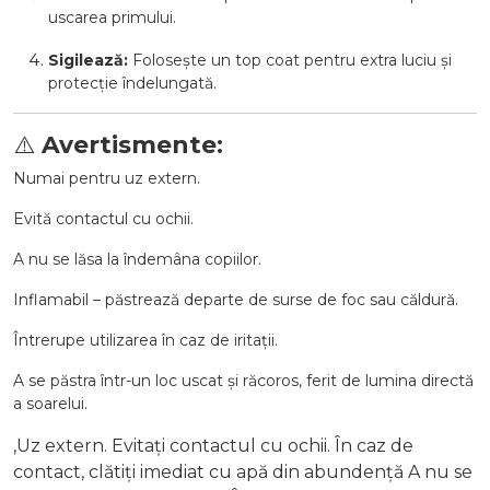
uscarea primului.
Sigilează:
Folosește un top coat pentru extra luciu și
protecție îndelungată.
⚠️
Avertismente:
Numai pentru uz extern.
Evită contactul cu ochii.
A nu se lăsa la îndemâna copiilor.
Inflamabil – păstrează departe de surse de foc sau căldură.
Întrerupe utilizarea în caz de iritații.
A se păstra într-un loc uscat și răcoros, ferit de lumina directă
a soarelui.
,Uz extern. Evitați contactul cu ochii. În caz de
contact, clătiți imediat cu apă din abundență A nu se