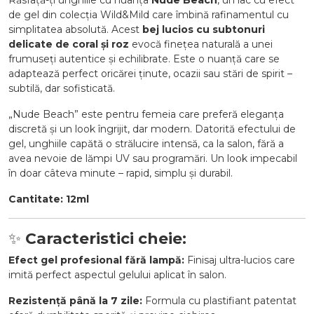
Răsfață-ți unghiile cu nuanța
Nude Beach
, un lac cu efect
de gel din colecția Wild&Mild care îmbină rafinamentul cu
simplitatea absolută. Acest
bej lucios cu subtonuri
delicate de coral și roz
evocă finețea naturală a unei
frumuseți autentice și echilibrate. Este o nuanță care se
adaptează perfect oricărei ținute, ocazii sau stări de spirit –
subtilă, dar sofisticată.
„Nude Beach” este pentru femeia care preferă eleganța
discretă și un look îngrijit, dar modern. Datorită efectului de
gel, unghiile capătă o strălucire intensă, ca la salon, fără a
avea nevoie de lămpi UV sau programări. Un look impecabil
în doar câteva minute – rapid, simplu și durabil.
Cantitate: 12ml
✨
Caracteristici cheie:
Efect gel profesional fără lampă:
Finisaj ultra-lucios care
imită perfect aspectul gelului aplicat în salon.
Rezistență până la 7 zile:
Formula cu plastifiant patentat