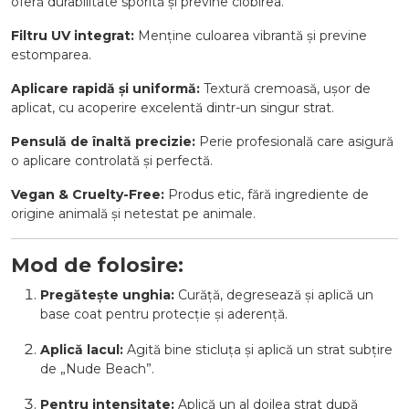
oferă durabilitate sporită și previne ciobirea.
Filtru UV integrat:
Menține culoarea vibrantă și previne
estomparea.
Aplicare rapidă și uniformă:
Textură cremoasă, ușor de
aplicat, cu acoperire excelentă dintr-un singur strat.
Pensulă de înaltă precizie:
Perie profesională care asigură
o aplicare controlată și perfectă.
Vegan & Cruelty-Free:
Produs etic, fără ingrediente de
origine animală și netestat pe animale.
Mod de folosire:
Pregătește unghia:
Curăță, degresează și aplică un
base coat pentru protecție și aderență.
Aplică lacul:
Agită bine sticluța și aplică un strat subțire
de „Nude Beach”.
Pentru intensitate:
Aplică un al doilea strat după