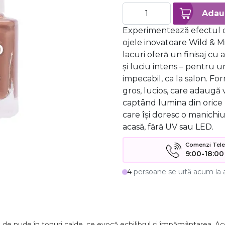
Experimentează efectul d
ojele inovatoare Wild & M
lacuri oferă un finisaj cu 
și luciu intens – pentru u
impecabil, ca la salon. Fo
gros, lucios, care adaugă 
captând lumina din orice 
care își doresc o manichiu
acasă, fără UV sau LED.
Comenzi Telefo
9:00-18:00
4
persoane se uită acum la 
ă
de
nude
în
tonuri
calde,
ce
evocă
echilibrul
și
împământarea.
Ac