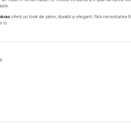
azie.
kras
oferă
un
look
de
salon,
durabil
și
elegant,
fără
necesitatea
f
re
zi.
ă