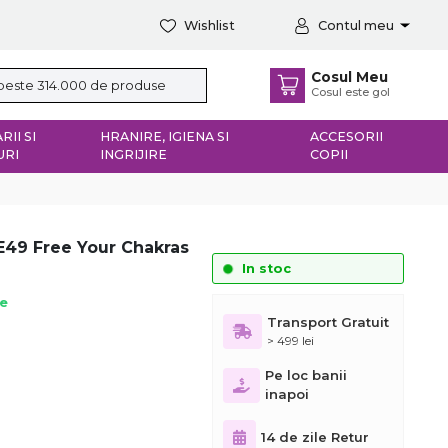
Wishlist
Contul meu
Cosul Meu
Cosul este gol
RII SI
HRANIRE, IGIENA SI
ACCESORII
URI
INGRIJIRE
COPII
GE49 Free Your Chakras
In stoc
ie
Transport Gratuit
> 499 lei
Pe loc banii
inapoi
14 de zile Retur