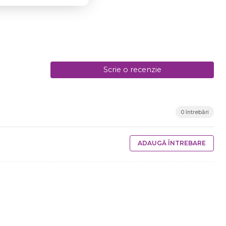
Scrie o recenzie
0 întrebări
ADAUGĂ ÎNTREBARE