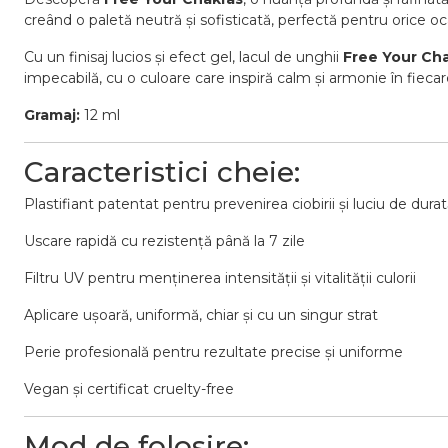
creând
o
paletă
neutră
și
sofisticată,
perfectă
pentru
orice
oc
Cu
un
finisaj
lucios
și
efect
gel,
lacul
de
unghii
Free
Your
Cha
impecabilă,
cu
o
culoare
care
inspiră
calm
și
armonie
în
fieca
Gramaj:
12
ml
Caracteristici
cheie:
Plastifiant
patentat
pentru
prevenirea
ciobirii
și
luciu
de
durat
Uscare
rapidă
cu
rezistență
până
la
7
zile
Filtru
UV
pentru
menținerea
intensității
și
vitalității
culorii
Aplicare
ușoară,
uniformă,
chiar
și
cu
un
singur
strat
Perie
profesională
pentru
rezultate
precise
și
uniforme
Vegan
și
certificat
cruelty-
free
Mod
de
folosire: