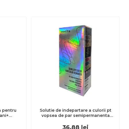
a pentru
Solutie de indepartare a culorii pt
3ani+
vopsea de par semipermanenta
Venita Hair Color Remover, 115ml 15
ml
36.88
lei