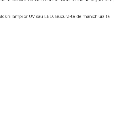
olosirii
lămpilor
UV
sau
LED.
Bucură-
te
de
manichiura
ta