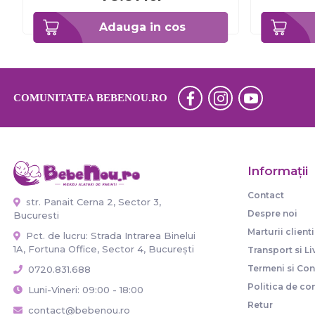
Adauga in cos
COMUNITATEA BEBENOU.RO
Informaţii
Contact
str. Panait Cerna 2, Sector 3,
Despre noi
Bucuresti
Marturii clienti
Pct. de lucru: Strada Intrarea Binelui
1A, Fortuna Office, Sector 4, București
Transport si Li
Termeni si Cond
0720.831.688
Politica de con
Luni-Vineri: 09:00 - 18:00
Retur
contact@bebenou.ro