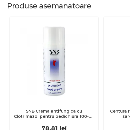
Produse
asemanatoare
SNB Crema antifungica cu
Centura r
Clotrimazol pentru pedichiura 100-ml
sar
EXL359_918
78.81
lei