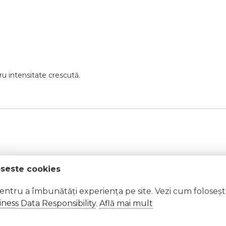
ru
intensitate
crescută.
oseste cookies
pentru a îmbunătăți experiența pe site. Vezi cum foloseș
ness Data Responsibility
.
Află mai mult