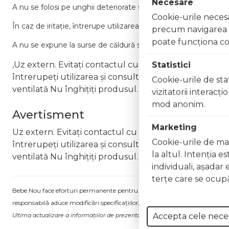
Necesare
A
nu
se
folosi
pe
unghii
deteriorate
sau
infectate.
Cookie-urile necesar
În
caz
de
iritație,
întrerupe
utilizarea
și
consultă
un
medic.
precum navigarea în
poate funcţiona co
A
nu
se
expune
la
surse
de
căldură
sau
flacără
deschisă.
,Uz extern. Evitați contactul cu ochii. În caz de contac
Statistici
întrerupeți utilizarea și consultați un specialist Nu ap
Cookie-urile de stat
ventilată Nu înghițiți produsul. În caz de ingerare a
vizitatorii interacţ
mod anonim.
Avertisment
Marketing
Uz extern. Evitați contactul cu ochii. În caz de contac
Cookie-urile de mar
întrerupeți utilizarea și consultați un specialist Nu ap
la altul. Intenţia e
ventilată Nu înghițiți produsul. În caz de ingerare a
individuali, aşadar 
terţe care se ocupă
Bebe Nou face eforturi permanente pentru a păstra informațiile actualizate.
responsabilă aduce modificări specificațiilor/etichetei acestuia, fără a ne in
Accepta cele nece
Ultima actualizare a informațiilor de prezentare pentru Lac unghii Gel Effect