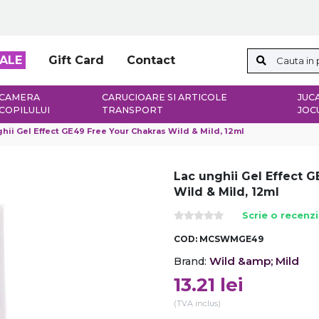
ALE
Gift Card
Contact
CAMERA
CARUCIOARE SI ARTICOLE
JUCA
COPILULUI
TRANSPORT
JOC
hii Gel Effect GE49 Free Your Chakras Wild & Mild, 12ml
Lac unghii Gel Effect 
Wild & Mild, 12ml
Scrie o recenz
COD:
MCSWMGE49
Wild &amp; Mild
Brand:
13.21
lei
(TVA inclus)