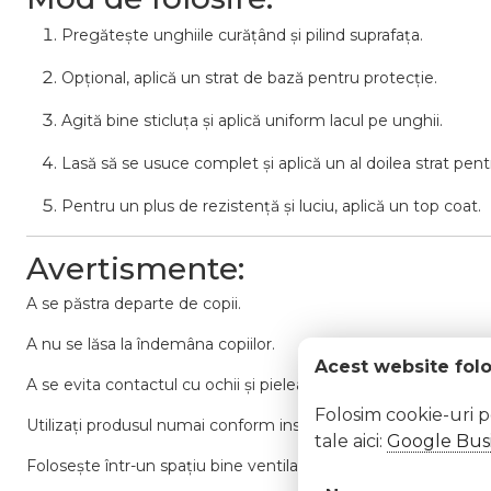
Pregătește
unghiile
curățând
și
pilind
suprafața.
Opțional,
aplică
un
strat
de
bază
pentru
protecție.
Agită
bine
sticluța
și
aplică
uniform
lacul
pe
unghii.
Lasă
să
se
usuce
complet
și
aplică
un
al
doilea
strat
pent
Pentru
un
plus
de
rezistență
și
luciu,
aplică
un
top
coat.
Avertismente:
A
se
păstra
departe
de
copii.
A
nu
se
lăsa
la
îndemâna
copiilor.
Acest website fol
A
se
evita
contactul
cu
ochii
și
pielea
sensibilă.
Folosim cookie-uri 
Utilizați
produsul
numai
conform
instrucțiunilor.
tale aici:
Google Busi
Folosește
într-
un
spațiu
bine
ventilat.