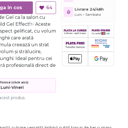
Adauga in cos
64
Livrare 24/48h
Luni – Sambata
e Gel ca la salon cu
ild Gel Effect!✨ Aceste
aspect gelificat, cu volum
nghii care arată
rmula creează un strat
volum și strălucire,
unghi. Ideal pentru cei
ră profesională direct de
nice (click aici):
 Luni-Vineri
acest produs.
eastă
culoare
versatilă
îmbină
subtil
tonuri
de
bej
și
maro,