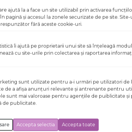
e ajută la a face un site utilizabil prin activarea funcţiil
 pagină şi accesul la zonele securizate de pe site. Site-
respunzător fără aceste cookie-uri.
t, clătiți imediat cu apă din abundență A nu se lăsa la înd
licați lacul pe unghii deteriorate sau fragile Evitați inhal
istică îi ajută pe proprietarii unui site să înţeleagă modu
ccidentală, consultați imediat un medic Evitați expunerea
ionează cu site-urile prin colectarea şi raportarea informaţi
t, clătiți imediat cu apă din abundențăA nu se lăsa la îndem
keting sunt utilizate pentru a-i urmări pe utilizatori de l
licați lacul pe unghii deteriorate sau fragile Evitați inhal
ste de a afişa anunţuri relevante şi antrenante pentru util
ccidentală, consultați imediat un medic Evitați expunerea
ele sunt mai valoroase pentru agenţiile de puiblicitate şi 
 de publicitate.
 Excepții pentru care informațiile prezentate pot fi diferite față de cele ale 
forma în prealabil. În cazul apariției unor diferențe, prevalează informația de pe
sare
Accepta selectia
Accepta toate
 GE49 Free Your Chakras Wild & Mild, 12ml a fost efectuată la data de 07.08.2026