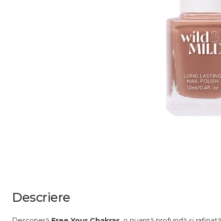
Descriere
Descoperă
Free
Your
Chakras
,
o
nuanță
profundă
și
rafinat