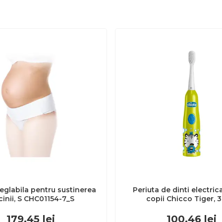
eglabila pentru sustinerea
Periuta de dinti electric
cinii, S CHC01154-7_S
copii Chicco Tiger, 
CHC1208511-7
179.45
lei
100.46
lei