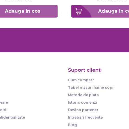
Adauga in cos
Adauga in c
Suport clienti
Cum cumpar?
Tabel masuri haine copii
Metode de plata
vrare
Istoric comenzi
itii
Devino partener
fidentialitate
Intrebari frecvente
Blog