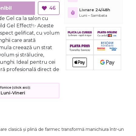
nibil
46
Livrare 24/48h
Luni – Sambata
e Gel ca la salon cu
ild Gel Effect!✨ Aceste
aspect gelificat, cu volum
nghii care arată
rmula creează un strat
volum și strălucire,
unghi. Ideal pentru cei
ră profesională direct de
nice (click aici):
 Luni-Vineri
oare
clasică
și
plină
de
farmec
transformă
manichiura
într-
un