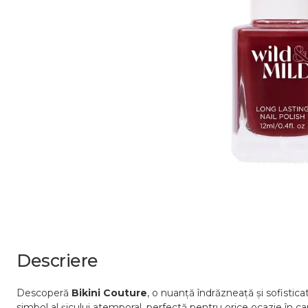
Descriere
Descoperă
Bikini
Couture
,
o
nuanță
îndrăzneață
și
sofistic
simbol
al
șicului
atemporal,
perfectă
pentru
orice
ocazie
în
ca