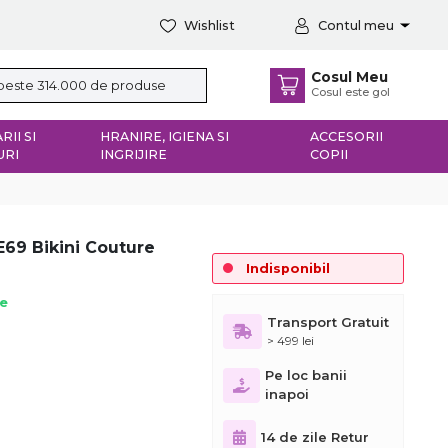
Wishlist
Contul meu
Cosul Meu
Cosul este gol
RII SI
HRANIRE, IGIENA SI
ACCESORII
URI
INGRIJIRE
COPII
E69 Bikini Couture
Indisponibil
ie
Transport Gratuit
> 499 lei
Pe loc banii
inapoi
14 de zile Retur