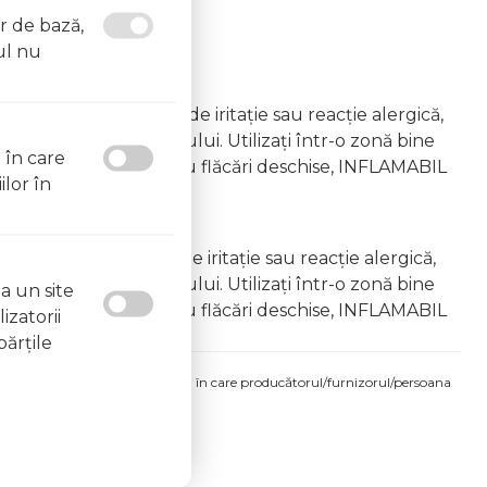
or de bază,
ul nu
emâna copiilor În caz de iritație sau reacție alergică,
area vapourilor produsului. Utilizați într-o zonă bine
l în care
 la surse de căldură sau flăcări deschise, INFLAMABIL
ilor în
âna copiilor În caz de iritație sau reacție alergică,
area vapourilor produsului. Utilizați într-o zonă bine
a un site
 la surse de căldură sau flăcări deschise, INFLAMABIL
izatorii
părţile
produsului comandat pot fi acelea în care producătorul/furnizorul/persoana
 etichetele produsului fizic.