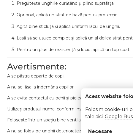
Pregătește
unghiile
curățând
și
pilind
suprafața.
Opțional,
aplică
un
strat
de
bază
pentru
protecție.
Agită
bine
sticluța
și
aplică
uniform
lacul
pe
unghii.
Lasă
să
se
usuce
complet
și
aplică
un
al
doilea
strat
pent
Pentru
un
plus
de
rezistență
și
luciu,
aplică
un
top
coat.
Avertismente:
A
se
păstra
departe
de
copii.
A
nu
se
lăsa
la
îndemâna
copiilor.
Acest website fol
A
se
evita
contactul
cu
ochii
și
pielea
sensibilă.
Utilizați
produsul
numai
conform
instrucțiunilor.
Folosim cookie-uri 
tale aici:
Google Busi
Folosește
într-
un
spațiu
bine
ventilat.
A
nu
se
folosi
pe
unghii
deteriorate
sau
infectate.
Necesare