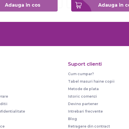
Adauga in cos
Adauga in c
Suport clienti
Cum cumpar?
Tabel masuri haine copii
Metode de plata
vrare
Istoric comenzi
itii
Devino partener
fidentialitate
Intrebari frecvente
Blog
ice
Retragere din contract