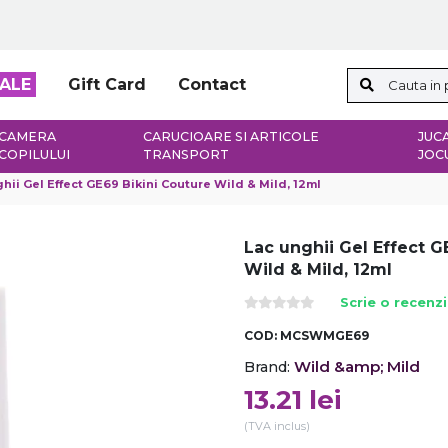
ALE
Gift Card
Contact
CAMERA
CARUCIOARE SI ARTICOLE
JUCA
COPILULUI
TRANSPORT
JOC
hii Gel Effect GE69 Bikini Couture Wild & Mild, 12ml
Lac unghii Gel Effect G
Wild & Mild, 12ml
Scrie o recenz
COD:
MCSWMGE69
Wild &amp; Mild
Brand:
13.21
lei
(TVA inclus)