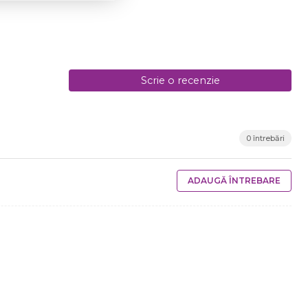
Scrie o recenzie
0 întrebări
ADAUGĂ ÎNTREBARE