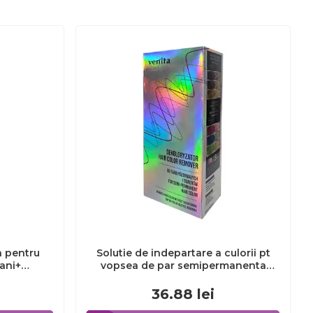
a pentru
Solutie de indepartare a culorii pt
3ani+
vopsea de par semipermanenta
Venita Hair Color Remover, 115ml 15
ml
36.88
lei