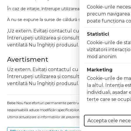
Cookie-urile necesar
În
caz
de
iritație,
întrerupe
utilizarea
și
consultă
un
medic.
precum navigarea în
A
nu
se
expune
la
surse
de
căldură
sau
flacără
deschisă.
poate funcţiona co
,Uz extern. Evitați contactul cu ochii. În caz de contac
Statistici
întrerupeți utilizarea și consultați un specialist Nu ap
Cookie-urile de stat
ventilată Nu înghițiți produsul. În caz de ingerare a
vizitatorii interacţ
mod anonim.
Avertisment
Uz extern. Evitați contactul cu ochii. În caz de contac
Marketing
întrerupeți utilizarea și consultați un specialist Nu ap
Cookie-urile de mar
ventilată Nu înghițiți produsul. În caz de ingerare a
la altul. Intenţia e
individuali, aşadar 
terţe care se ocupă
Bebe Nou face eforturi permanente pentru a păstra informațiile actualizate.
responsabilă aduce modificări specificațiilor/etichetei acestuia, fără a ne in
Ultima actualizare a informațiilor de prezentare pentru Lac unghii Gel Effect 
Accepta cele nece