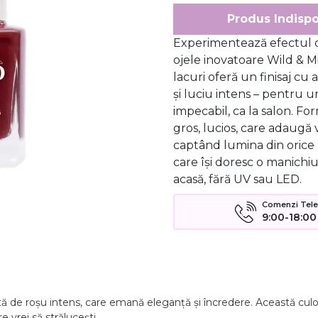
Produs Indispo
Experimentează efectul d
ojele inovatoare Wild & M
lacuri oferă un finisaj cu 
și luciu intens – pentru u
impecabil, ca la salon. Fo
gros, lucios, care adaugă 
captând lumina din orice 
care își doresc o manichiu
acasă, fără UV sau LED.
Comenzi Telefo
9:00-18:00
ată
de
roșu
intens,
care
emană
eleganță
și
încredere.
Această
cul
re
vrei
să
strălucești.