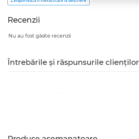
Raportează o inexactitate la descriere
Recenzii
Nu au fost găsite recenzii
Întrebările și răspunsurile clienților
Produse
asemanatoare