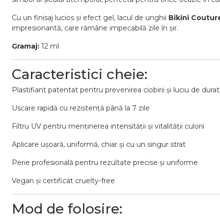
Cu
un
finisaj
lucios
și
efect
gel,
lacul
de
unghii
Bikini
Coutur
impresionantă,
care
rămâne
impecabilă
zile
în
șir.
Gramaj:
12
ml
Caracteristici
cheie:
Plastifiant
patentat
pentru
prevenirea
ciobirii
și
luciu
de
durat
Uscare
rapidă
cu
rezistență
până
la
7
zile
Filtru
UV
pentru
menținerea
intensității
și
vitalității
culorii
Aplicare
ușoară,
uniformă,
chiar
și
cu
un
singur
strat
Perie
profesională
pentru
rezultate
precise
și
uniforme
Vegan
și
certificat
cruelty-
free
Mod
de
folosire: