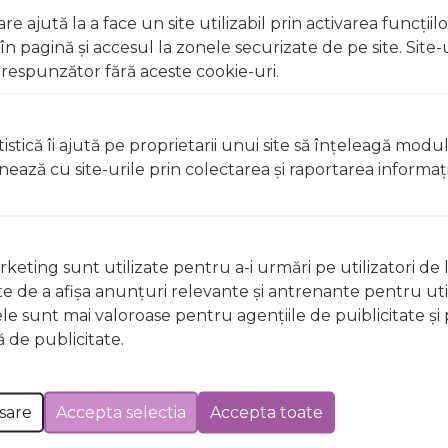
e ajută la a face un site utilizabil prin activarea funcţiil
 pagină şi accesul la zonele securizate de pe site. Site-
respunzător fără aceste cookie-uri.
t, clătiți imediat cu apă din abundență A nu se lăsa la înd
licați lacul pe unghii deteriorate sau fragile Evitați inhal
istică îi ajută pe proprietarii unui site să înţeleagă modu
ccidentală, consultați imediat un medic Evitați expunerea
ionează cu site-urile prin colectarea şi raportarea informaţi
t, clătiți imediat cu apă din abundențăA nu se lăsa la îndem
licați lacul pe unghii deteriorate sau fragile Evitați inhal
keting sunt utilizate pentru a-i urmări pe utilizatori de l
ccidentală, consultați imediat un medic Evitați expunerea
ste de a afişa anunţuri relevante şi antrenante pentru util
ele sunt mai valoroase pentru agenţiile de puiblicitate şi 
 de publicitate.
 Excepții pentru care informațiile prezentate pot fi diferite față de cele ale 
forma în prealabil. În cazul apariției unor diferențe, prevalează informația de pe
GE69 Bikini Couture Wild & Mild, 12ml a fost efectuată la data de 07.08.2026
sare
Accepta selectia
Accepta toate