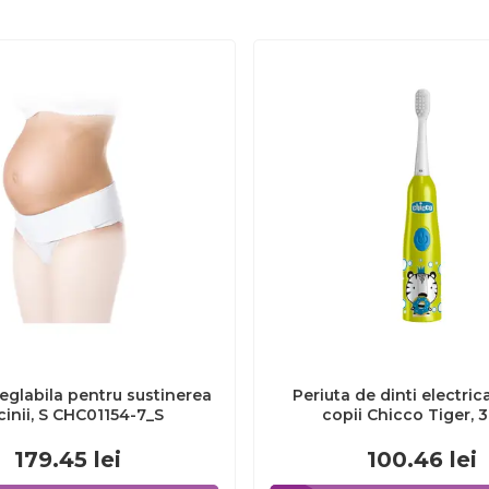
eglabila pentru sustinerea
Periuta de dinti electric
cinii, S CHC01154-7_S
copii Chicco Tiger, 
CHC1208511-7
179.45
lei
100.46
lei