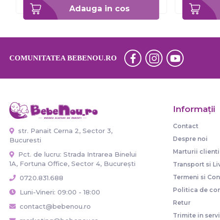
Adauga in cos
COMUNITATEA BEBENOU.RO
Informaţii
Contact
str. Panait Cerna 2, Sector 3,
Despre noi
Bucuresti
Marturii clienti
Pct. de lucru: Strada Intrarea Binelui
1A, Fortuna Office, Sector 4, București
Transport si Li
Termeni si Cond
0720.831.688
Politica de con
Luni-Vineri: 09:00 - 18:00
Retur
contact@bebenou.ro
Trimite in serv