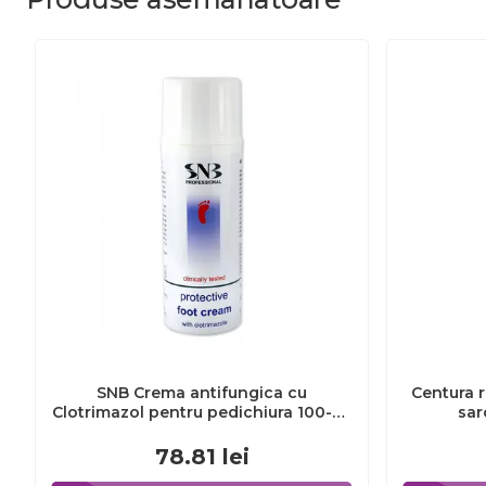
SNB Crema antifungica cu
Centura r
Clotrimazol pentru pedichiura 100-ml
sar
EXL359_918
78.81
lei