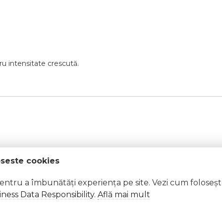
ru
intensitate
crescută.
oseste cookies
pentru a îmbunătăți experiența pe site. Vezi cum foloseș
ness Data Responsibility
.
Află mai mult