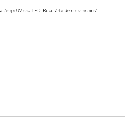
ta
lămpi
UV
sau
LED.
Bucură-
te
de
o
manichiură