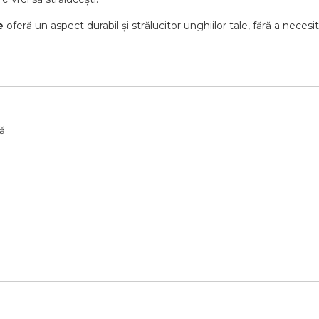
e
oferă
un
aspect
durabil
și
strălucitor
unghiilor
tale,
fără
a
necesi
ă