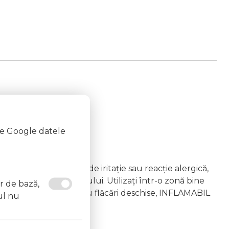
te Google datele
emâna copiilor În caz de iritație sau reacție alergică,
area vapourilor produsului. Utilizați într-o zonă bine
or de bază,
 la surse de căldură sau flăcări deschise, INFLAMABIL
ul nu