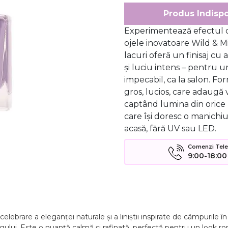
Produs Indispo
Experimentează efectul d
ojele inovatoare Wild & M
lacuri oferă un finisaj cu 
și luciu intens – pentru u
impecabil, ca la salon. Fo
gros, lucios, care adaugă 
captând lumina din orice 
care își doresc o manichiu
acasă, fără UV sau LED.
Comenzi Telefo
9:00-18:00
elebrare a eleganței naturale și a liniștii inspirate de câmpurile în
rgului. Este o nuanță calmă și rafinată, perfectă pentru un look ro