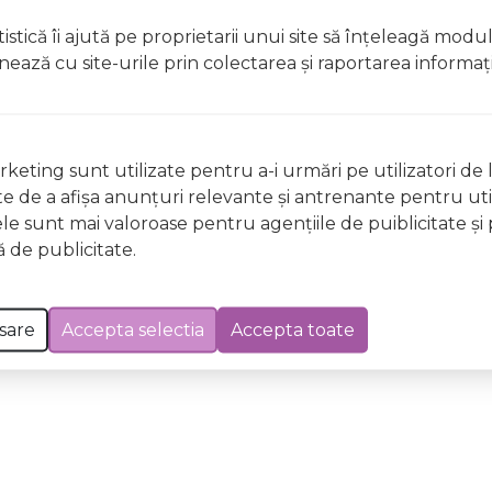
t, clătiți imediat cu apă din abundențăA nu se lăsa la îndem
istică îi ajută pe proprietarii unui site să înţeleagă modu
licați lacul pe unghii deteriorate sau fragile Evitați inhal
ionează cu site-urile prin colectarea şi raportarea informaţi
ccidentală, consultați imediat un medic Evitați expunerea
 Excepții pentru care informațiile prezentate pot fi diferite față de cele ale 
forma în prealabil. În cazul apariției unor diferențe, prevalează informația de pe
keting sunt utilizate pentru a-i urmări pe utilizatori de l
GE85 Lavender Bliss Wild & Mild,12ml a fost efectuată la data de 08.08.2026
ste de a afişa anunţuri relevante şi antrenante pentru util
ele sunt mai valoroase pentru agenţiile de puiblicitate şi 
 de publicitate.
sare
Accepta selectia
Accepta toate