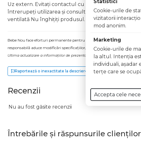
Statistici
Uz extern. Evitați contactul cu ochii. În caz de contac
Cookie-urile de stat
întrerupeți utilizarea și consultați un specialist Nu ap
vizitatorii interacţ
ventilată Nu înghițiți produsul. În caz de ingerare a
mod anonim.
Marketing
Bebe Nou face eforturi permanente pentru a păstra informațiile actualizate.
responsabilă aduce modificări specificațiilor/etichetei acestuia, fără a ne in
Cookie-urile de mar
Ultima actualizare a informațiilor de prezentare pentru Lac unghii Gel Effect 
la altul. Intenţia e
individuali, aşadar 
terţe care se ocupă
Raportează o inexactitate la descriere
Recenzii
Accepta cele nece
Nu au fost găsite recenzii
Întrebările și răspunsurile clienților