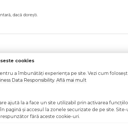
ntară, dacă dorești.
oseste cookies
ridicate.
pentru a îmbunătăți experiența pe site. Vezi cum foloseș
ness Data Responsibility
.
Află mai mult
t, clătiți imediat cu apă din abundență A nu se lăsa la înd
licați lacul pe unghii deteriorate sau fragile Evitați inhal
e ajută la a face un site utilizabil prin activarea funcţiil
ccidentală, consultați imediat un medic Evitați expunerea
 pagină şi accesul la zonele securizate de pe site. Site-
respunzător fără aceste cookie-uri.