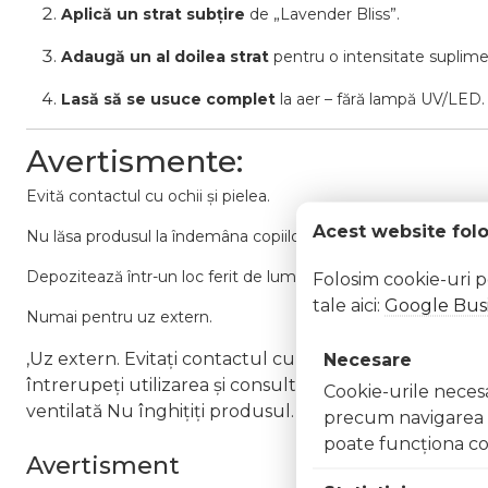
Aplică un strat subțire
de „Lavender Bliss”.
Adaugă un al doilea strat
pentru o intensitate suplime
Lasă să se usuce complet
la aer – fără lampă UV/LED.
Avertismente:
Evită contactul cu ochii și pielea.
Acest website fol
Nu lăsa produsul la îndemâna copiilor.
Depozitează într-un loc ferit de lumină directă și temperaturi 
Folosim cookie-uri 
tale aici:
Google Busi
Numai pentru uz extern.
,Uz extern. Evitați contactul cu ochii. În caz de contac
Necesare
întrerupeți utilizarea și consultați un specialist Nu ap
Cookie-urile necesar
ventilată Nu înghițiți produsul. În caz de ingerare a
precum navigarea în
poate funcţiona co
Avertisment