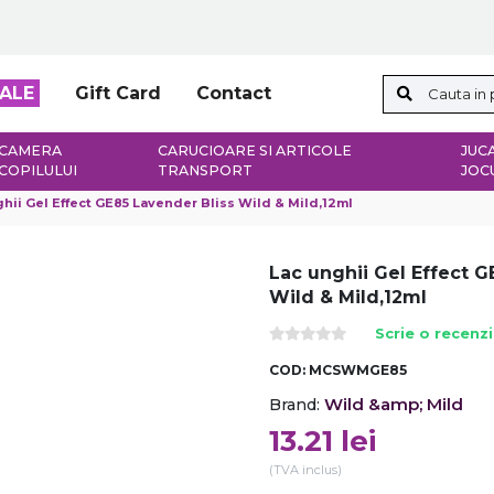
ALE
Gift Card
Contact
CAMERA
CARUCIOARE SI ARTICOLE
JUCA
COPILULUI
TRANSPORT
JOC
hii Gel Effect GE85 Lavender Bliss Wild & Mild,12ml
Lac unghii Gel Effect G
Wild & Mild,12ml
Scrie o recenz
COD:
MCSWMGE85
Wild &amp; Mild
Brand:
13.21
lei
(TVA inclus)