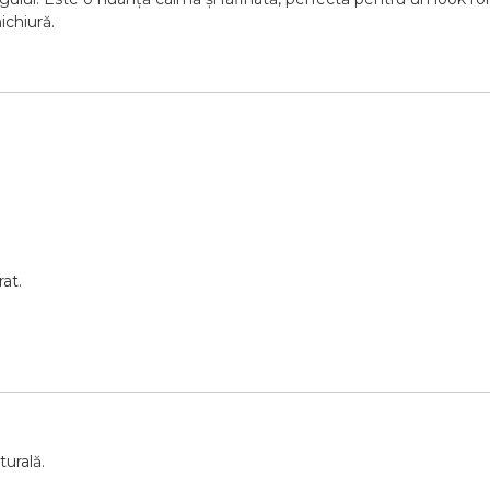
ichiură.
rat.
turală.