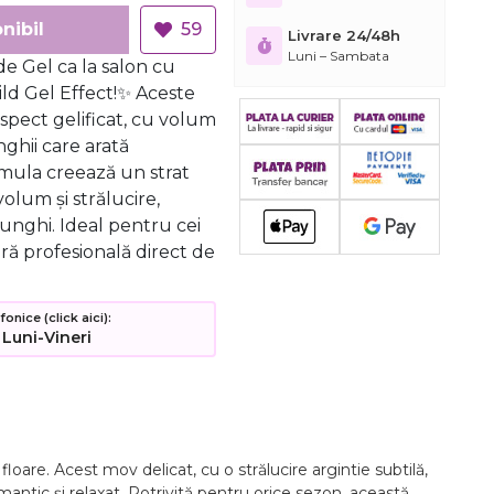
nibil
59
Livrare 24/48h
Luni – Sambata
e Gel ca la salon cu
ild Gel Effect!✨ Aceste
aspect gelificat, cu volum
nghii care arată
rmula creează un strat
volum și strălucire,
unghi. Ideal pentru cei
ră profesională direct de
nice (click aici):
 Luni-Vineri
 floare. Acest mov delicat, cu o strălucire argintie subtilă,
mantic și relaxat. Potrivită pentru orice sezon, această