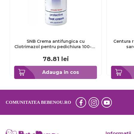
SNB Crema antifungica cu
Centura r
Clotrimazol pentru pedichiura 100-ml
sar
EXL359_918
78.81
lei
Adauga in cos
COMUNITATEA BEBENOU.RO
Informaţii