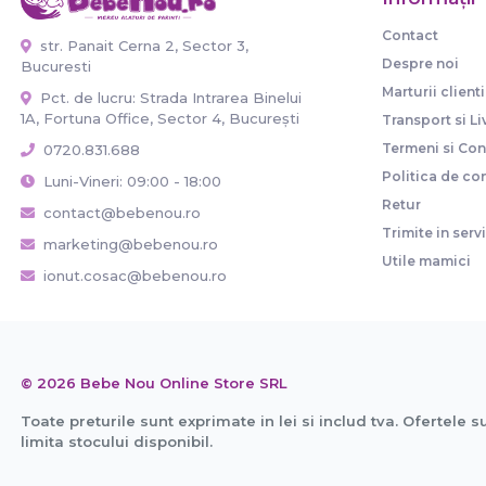
Contact
str. Panait Cerna 2, Sector 3,
Despre noi
Bucuresti
Marturii clienti
Pct. de lucru: Strada Intrarea Binelui
1A, Fortuna Office, Sector 4, București
Transport si Li
Termeni si Cond
0720.831.688
Politica de con
Luni-Vineri: 09:00 - 18:00
Retur
contact@bebenou.ro
Trimite in serv
marketing@bebenou.ro
Utile mamici
ionut.cosac@bebenou.ro
© 2026 Bebe Nou Online Store SRL
Toate preturile sunt exprimate in lei si includ tva. Ofertele s
limita stocului disponibil.