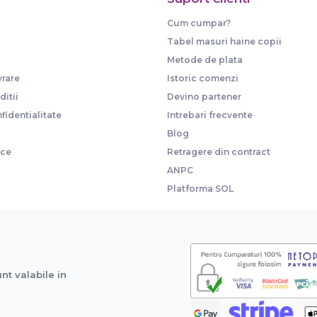
Cum cumpar?
Tabel masuri haine copii
Metode de plata
vrare
Istoric comenzi
itii
Devino partener
fidentialitate
Intrebari frecvente
Blog
ice
Retragere din contract
ANPC
Platforma SOL
unt valabile in