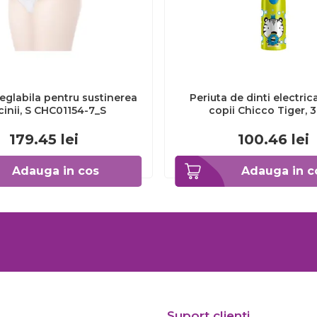
eglabila pentru sustinerea
Periuta de dinti electric
cinii, S CHC01154-7_S
copii Chicco Tiger, 
CHC1208511-7
179.45
lei
100.46
lei
Adauga in cos
Adauga in c
Suport clienti