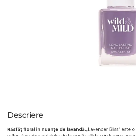
Descriere
Răsfăț floral în nuanțe de lavandă.
„Lavender Bliss” este o c
reflectă irizațiile petalelor de lavandă scăldate în lumina amu