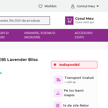
Wishlist
Contul meu
Cosul Meu
Cosul este gol
RII SI
HRANIRE, IGIENA SI
ACCESORII
URI
INGRIJIRE
COPII
E85 Lavender Bliss
Indisponibil
ie
Transport Gratuit
> 499 lei
Pe loc banii
inapoi
14 de zile Retur