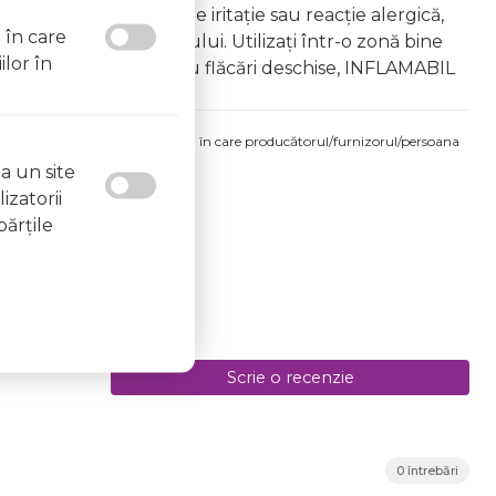
âna copiilor În caz de iritație sau reacție alergică,
l în care
area vapourilor produsului. Utilizați într-o zonă bine
ilor în
 la surse de căldură sau flăcări deschise, INFLAMABIL
produsului comandat pot fi acelea în care producătorul/furnizorul/persoana
 etichetele produsului fizic.
a un site
izatorii
părţile
Scrie o recenzie
0 întrebări