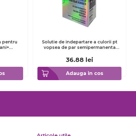
a pentru
Solutie de indepartare a culorii pt
3ani+
vopsea de par semipermanenta
Venita Hair Color Remover, 115ml 15
ml
36.88
lei
os
Adauga in cos
Articole utile