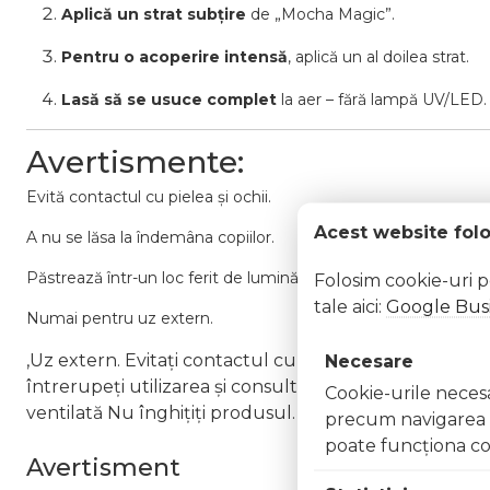
Aplică un strat subțire
de „Mocha Magic”.
Pentru o acoperire intensă
, aplică un al doilea strat.
Lasă să se usuce complet
la aer – fără lampă UV/LED.
Avertismente:
Evită contactul cu pielea și ochii.
Acest website fol
A nu se lăsa la îndemâna copiilor.
Păstrează într-un loc ferit de lumină solară directă și surse de
Folosim cookie-uri 
tale aici:
Google Busi
Numai pentru uz extern.
,Uz extern. Evitați contactul cu ochii. În caz de contac
Necesare
întrerupeți utilizarea și consultați un specialist Nu ap
Cookie-urile necesar
ventilată Nu înghițiți produsul. În caz de ingerare a
precum navigarea în
poate funcţiona co
Avertisment