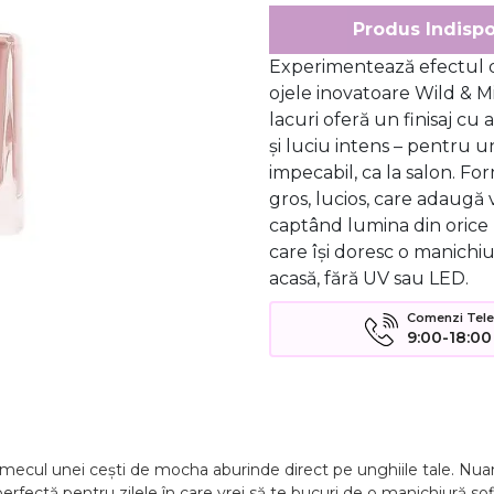
Produs Indispo
Experimentează efectul d
ojele inovatoare Wild & M
lacuri oferă un finisaj cu 
și luciu intens – pentru u
impecabil, ca la salon. Fo
gros, lucios, care adaugă 
captând lumina din orice 
care își doresc o manichiu
acasă, fără UV sau LED.
Comenzi Telefo
9:00-18:00
cul unei cești de mocha aburinde direct pe unghiile tale. Nuanț
fectă pentru zilele în care vrei să te bucuri de o manichiură sofis