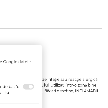
te Google datele
emâna copiilor În caz de iritație sau reacție alergică,
area vapourilor produsului. Utilizați într-o zonă bine
or de bază,
 la surse de căldură sau flăcări deschise, INFLAMABIL
ul nu