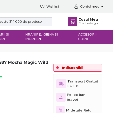
Wishlist
Contul meu
Cosul Meu
Cosul este gol
RII SI
HRANIRE, IGIENA SI
ACCESORII
URI
INGRIJIRE
COPII
GE87 Mocha Magic Wild
Indisponibil
ie
Transport Gratuit
> 499 lei
Pe loc banii
inapoi
14 de zile Retur