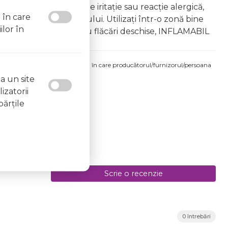
âna copiilor În caz de iritație sau reacție alergică,
l în care
area vapourilor produsului. Utilizați într-o zonă bine
ilor în
 la surse de căldură sau flăcări deschise, INFLAMABIL
produsului comandat pot fi acelea în care producătorul/furnizorul/persoana
 etichetele produsului fizic.
a un site
izatorii
părţile
Scrie o recenzie
0 întrebări