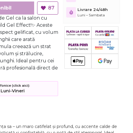
nibil
87
Livrare 24/48h
Luni – Sambata
e Gel ca la salon cu
ild Gel Effect!✨ Aceste
aspect gelificat, cu volum
nghii care arată
rmula creează un strat
volum și strălucire,
unghi. Ideal pentru cei
ră profesională direct de
nice (click aici):
 Luni-Vineri
a sa – un maro catifelat și profund, cu accente calde de
ticată și confortabilă, cu o notă de stil atemporal. Ideal