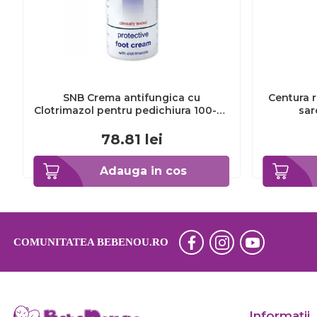
SNB Crema antifungica cu
Centura r
Clotrimazol pentru pedichiura 100-ml
sar
EXL359_918
78.81
lei
Adauga in cos
COMUNITATEA BEBENOU.RO
Informaţii