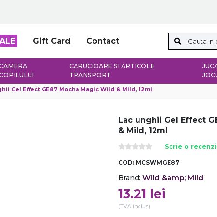
ALE
Gift Card
Contact
CAMERA
CARUCIOARE SI ARTICOLE
JUCA
COPILULUI
TRANSPORT
JOC
hii Gel Effect GE87 Mocha Magic Wild & Mild, 12ml
Lac unghii Gel Effect 
& Mild, 12ml
Scrie o recenz
COD:
MCSWMGE87
Wild &amp; Mild
Brand:
13.21
lei
(TVA inclus)