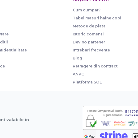
Cum cumpar?
Tabel masuri haine copii
Metode de plata
vrare
Istoric comenzi
itii
Devino partener
fidentialitate
Intrebari frecvente
Blog
ice
Retragere din contract
ANPC
Platforma SOL
unt valabile in