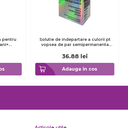
a pentru
Solutie de indepartare a culorii pt
3ani+
vopsea de par semipermanenta
Venita Hair Color Remover, 115ml 15
ml
36.88
lei
os
Adauga in cos
Articole utile