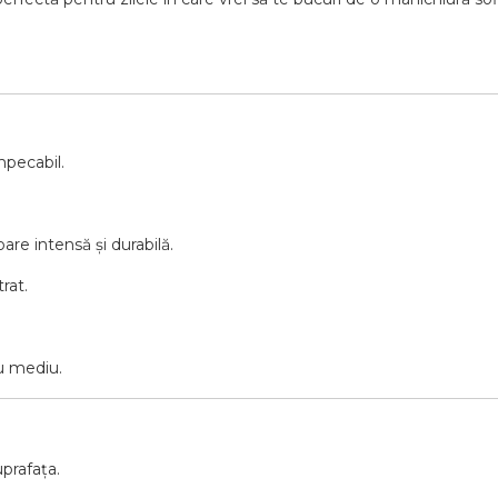
mpecabil.
are intensă și durabilă.
rat.
ru mediu.
uprafața.