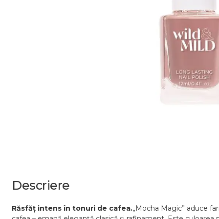
Descriere
Răsfăț intens în tonuri de cafea.
„Mocha Magic” aduce farme
cafea – emană eleganță clasică și rafinament. Este culoarea per