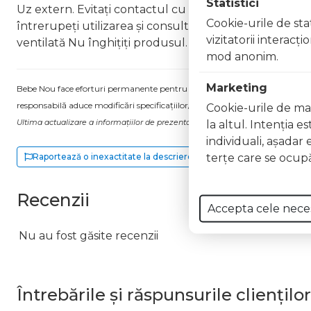
Statistici
Uz extern. Evitați contactul cu ochii. În caz de contac
Cookie-urile de stat
întrerupeți utilizarea și consultați un specialist Nu ap
vizitatorii interacţ
ventilată Nu înghițiți produsul. În caz de ingerare a
mod anonim.
Marketing
Bebe Nou face eforturi permanente pentru a păstra informațiile actualizate.
responsabilă aduce modificări specificațiilor/etichetei acestuia, fără a ne in
Cookie-urile de mar
Ultima actualizare a informațiilor de prezentare pentru Lac unghii Gel Effect
la altul. Intenţia e
individuali, aşadar 
terţe care se ocupă
Raportează o inexactitate la descriere
Recenzii
Accepta cele nece
Nu au fost găsite recenzii
Întrebările și răspunsurile clienților