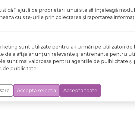
t, clătiți imediat cu apă din abundențăA nu se lăsa la îndem
istică îi ajută pe proprietarii unui site să înţeleagă modu
licați lacul pe unghii deteriorate sau fragile Evitați inhal
ionează cu site-urile prin colectarea şi raportarea informaţi
ccidentală, consultați imediat un medic Evitați expunerea
 Excepții pentru care informațiile prezentate pot fi diferite față de cele ale 
forma în prealabil. În cazul apariției unor diferențe, prevalează informația de pe
keting sunt utilizate pentru a-i urmări pe utilizatori de l
 GE87 Mocha Magic Wild & Mild, 12ml a fost efectuată la data de 07.08.2026
ste de a afişa anunţuri relevante şi antrenante pentru util
ele sunt mai valoroase pentru agenţiile de puiblicitate şi 
 de publicitate.
sare
Accepta selectia
Accepta toate