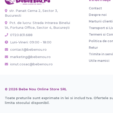
Contact
str. Panait Cerna 2, Sector 3,
Despre noi
Bucuresti
Marturii clienti
Pct. de lucru: Strada Intrarea Binelui
1A, Fortuna Office, Sector 4, București
Transport si Li
Termeni si Cond
0720.831.688
Politica de con
Luni-Vineri: 09:00 - 18:00
Retur
contact@bebenou.ro
Trimite in serv
marketing@bebenou.ro
Utile mamici
ionut.cosac@bebenou.ro
© 2026 Bebe Nou Online Store SRL
Toate preturile sunt exprimate in lei si includ tva. Ofertele s
limita stocului disponibil.