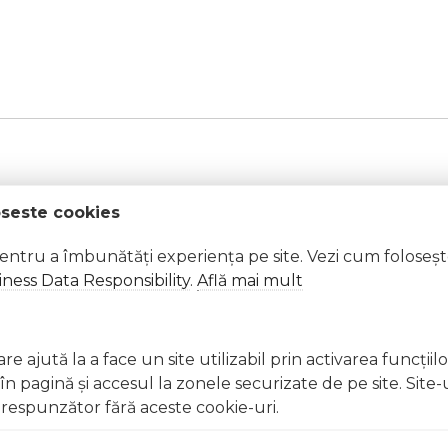
oseste cookies
 căldură.
pentru a îmbunătăți experiența pe site. Vezi cum foloseș
ness Data Responsibility
.
Află mai mult
t, clătiți imediat cu apă din abundență A nu se lăsa la înd
licați lacul pe unghii deteriorate sau fragile Evitați inhal
e ajută la a face un site utilizabil prin activarea funcţiil
ccidentală, consultați imediat un medic Evitați expunerea
 pagină şi accesul la zonele securizate de pe site. Site-
respunzător fără aceste cookie-uri.