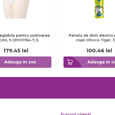
eglabila pentru sustinerea
Periuta de dinti electric
cinii, S CHC01154-7_S
copii Chicco Tiger, 
CHC1208511-7
179.45
lei
100.46
lei
Adauga in cos
Adauga in c
Suport clienti