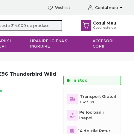
Wishlist
Contul meu
Cosul Meu
Cosul este gol
RII SI
HRANIRE, IGIENA SI
ACCESORII
URI
INGRIJIRE
COPII
GE96 Thunderbird Wild
In stoc
ie
Transport Gratuit
> 499 lei
Pe loc banii
inapoi
14 de zile Retur