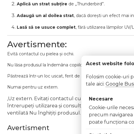
Aplică un strat subțire
de „Thunderbird”.
Adaugă un al doilea strat
, dacă dorești un efect mai i
Lasă să se usuce complet
, fără utilizarea lămpilor UV/
Avertismente:
Evită contactul cu pielea și ochii.
Acest website fol
Nu lăsa produsul la îndemâna copiilor.
Păstrează într-un loc uscat, ferit de soare și surse de căldură.
Folosim cookie-uri 
tale aici:
Google Busi
Numai pentru uz extern.
,Uz extern. Evitați contactul cu ochii. În caz de contac
Necesare
întrerupeți utilizarea și consultați un specialist Nu ap
Cookie-urile necesar
ventilată Nu înghițiți produsul. În caz de ingerare a
precum navigarea în
poate funcţiona co
Avertisment