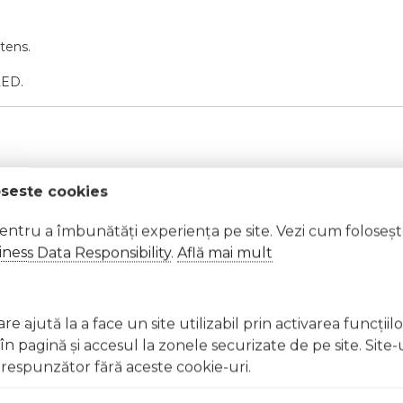
ntens.
LED.
oseste cookies
pentru a îmbunătăți experiența pe site. Vezi cum foloseș
ness Data Responsibility
.
Află mai mult
t, clătiți imediat cu apă din abundență A nu se lăsa la înd
licați lacul pe unghii deteriorate sau fragile Evitați inhal
e ajută la a face un site utilizabil prin activarea funcţiil
ccidentală, consultați imediat un medic Evitați expunerea
 pagină şi accesul la zonele securizate de pe site. Site-
respunzător fără aceste cookie-uri.