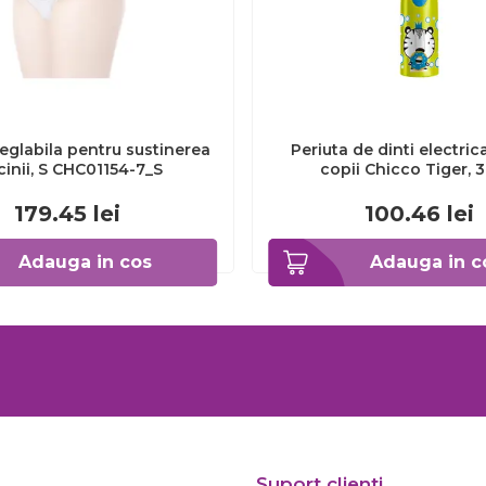
eglabila pentru sustinerea
Periuta de dinti electric
cinii, S CHC01154-7_S
copii Chicco Tiger, 
CHC1208511-7
179.45
lei
100.46
lei
Adauga in cos
Adauga in c
Suport clienti