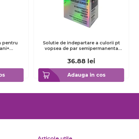
a pentru
Solutie de indepartare a culorii pt
3ani+
vopsea de par semipermanenta
Venita Hair Color Remover, 115ml 15
ml
36.88
lei
os
Adauga in cos
Articole utile