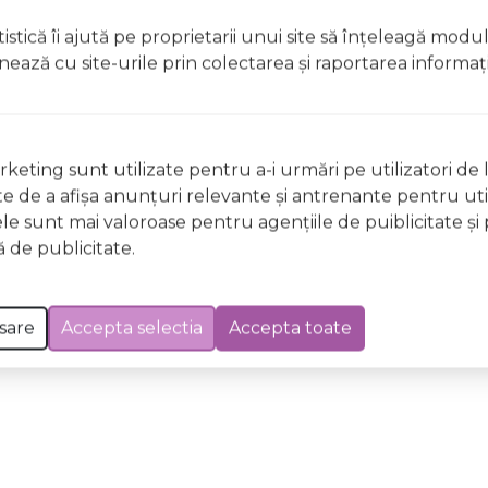
t, clătiți imediat cu apă din abundențăA nu se lăsa la îndem
istică îi ajută pe proprietarii unui site să înţeleagă modu
licați lacul pe unghii deteriorate sau fragile Evitați inhal
ionează cu site-urile prin colectarea şi raportarea informaţi
ccidentală, consultați imediat un medic Evitați expunerea
 Excepții pentru care informațiile prezentate pot fi diferite față de cele ale 
forma în prealabil. În cazul apariției unor diferențe, prevalează informația de pe
keting sunt utilizate pentru a-i urmări pe utilizatori de l
GE96 Thunderbird Wild & Mild, 12ml a fost efectuată la data de 10.08.2026
ste de a afişa anunţuri relevante şi antrenante pentru util
ele sunt mai valoroase pentru agenţiile de puiblicitate şi 
 de publicitate.
sare
Accepta selectia
Accepta toate