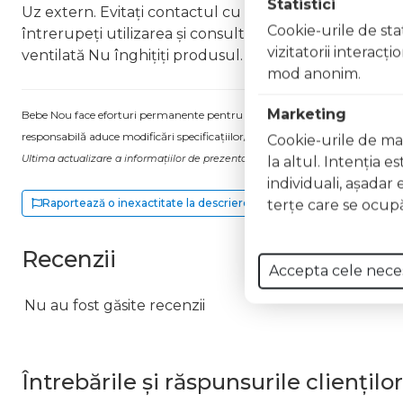
Statistici
Uz extern. Evitați contactul cu ochii. În caz de contac
Cookie-urile de stat
întrerupeți utilizarea și consultați un specialist Nu ap
vizitatorii interacţ
ventilată Nu înghițiți produsul. În caz de ingerare a
mod anonim.
Marketing
Bebe Nou face eforturi permanente pentru a păstra informațiile actualizate.
responsabilă aduce modificări specificațiilor/etichetei acestuia, fără a ne in
Cookie-urile de mar
Ultima actualizare a informațiilor de prezentare pentru Lac unghii Gel Effect 
la altul. Intenţia e
individuali, aşadar 
terţe care se ocupă
Raportează o inexactitate la descriere
Recenzii
Accepta cele nece
Nu au fost găsite recenzii
Întrebările și răspunsurile clienților