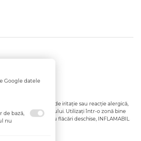
te Google datele
emâna copiilor În caz de iritație sau reacție alergică,
area vapourilor produsului. Utilizați într-o zonă bine
or de bază,
 la surse de căldură sau flăcări deschise, INFLAMABIL
ul nu