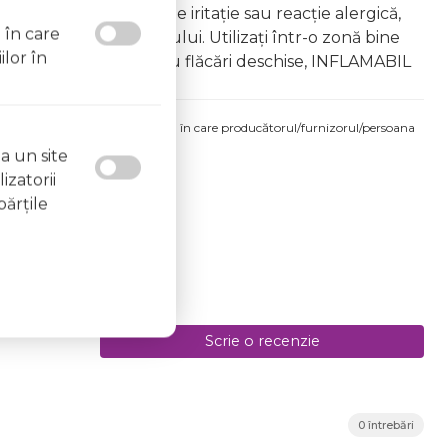
âna copiilor În caz de iritație sau reacție alergică,
l în care
area vapourilor produsului. Utilizați într-o zonă bine
ilor în
 la surse de căldură sau flăcări deschise, INFLAMABIL
produsului comandat pot fi acelea în care producătorul/furnizorul/persoana
 etichetele produsului fizic.
a un site
izatorii
părţile
Scrie o recenzie
0 întrebări