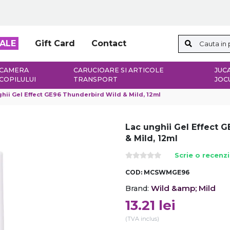
ALE
Gift Card
Contact
CAMERA
CARUCIOARE SI ARTICOLE
JUCA
COPILULUI
TRANSPORT
JOC
hii Gel Effect GE96 Thunderbird Wild & Mild, 12ml
Lac unghii Gel Effect 
& Mild, 12ml
Scrie o recenz
COD:
MCSWMGE96
Wild &amp; Mild
Brand:
13.21
lei
(TVA inclus)