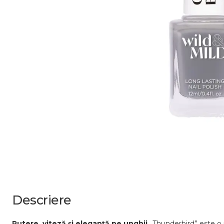
Descriere
Putere, viteză și eleganță pe unghii.
„Thunderbird” este o