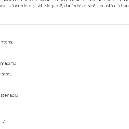
viața cu încredere și stil. Elegantă, dar îndrăzneață, această ojă tr
intens.
e maximă.
 strat.
stenabilă.
ctă.