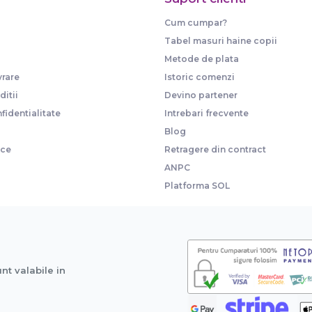
Cum cumpar?
Tabel masuri haine copii
Metode de plata
vrare
Istoric comenzi
itii
Devino partener
fidentialitate
Intrebari frecvente
Blog
ice
Retragere din contract
ANPC
Platforma SOL
unt valabile in