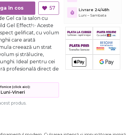
Adauga in cos
57
Livrare 24/48h
Luni – Sambata
e Gel ca la salon cu
ild Gel Effect!✨ Aceste
aspect gelificat, cu volum
nghii care arată
rmula creează un strat
volum și strălucire,
unghi. Ideal pentru cei
ră profesională direct de
nice (click aici):
 Luni-Vineri
acest produs.
afinamentul modern. Culoarea intensă și impunătoare inspiră