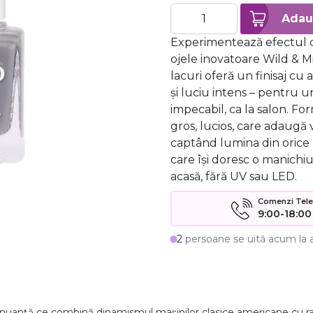
Experimentează efectul d
ojele inovatoare Wild & M
lacuri oferă un finisaj cu 
și luciu intens – pentru u
impecabil, ca la salon. Fo
gros, lucios, care adaugă 
captând lumina din orice 
care își doresc o manichiu
acasă, fără UV sau LED.
Comenzi Telefo
9:00-18:00
2
persoane se uită acum la 
 nuanță ce combină dinamismul mașinilor clasice americane cu r