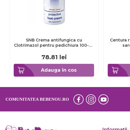
SNB Crema antifungica cu
Centura r
Clotrimazol pentru pedichiura 100-ml
sar
EXL359_918
78.81
lei
Adauga in cos
COMUNITATEA BEBENOU.RO
Informaţii