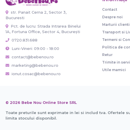
Contact
str. Panait Cerna 2, Sector 3,
Despre noi
Bucuresti
Marturii clienti
Pct. de lucru: Strada Intrarea Binelui
1A, Fortuna Office, Sector 4, București
Transport si Li
Termeni si Cond
0720.831.688
Politica de con
Luni-Vineri: 09:00 - 18:00
Retur
contact@bebenou.ro
Trimite in serv
marketing@bebenou.ro
Utile mamici
ionut.cosac@bebenou.ro
© 2026 Bebe Nou Online Store SRL
Toate preturile sunt exprimate in lei si includ tva. Ofertele s
limita stocului disponibil.