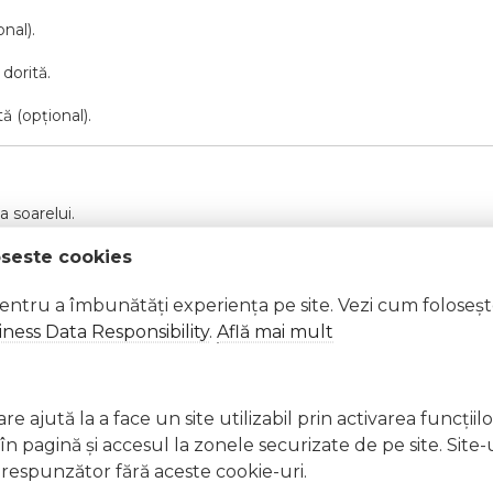
nal).
 dorită.
ă (opțional).
a soarelui.
oseste cookies
pentru a îmbunătăți experiența pe site. Vezi cum foloseș
ness Data Responsibility
.
Află mai mult
iți imediat cu apă din abundență
lergică, întrerupeți utilizarea și consultați un specialist Nu aplicaț
e ajută la a face un site utilizabil prin activarea funcţiil
nghițiți produsul. În caz de ingerare accidentală, consultați imedi
 pagină şi accesul la zonele securizate de pe site. Site-
respunzător fără aceste cookie-uri.