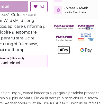
nibil
43
Livrare 24/48h
Luni – Sambata
nează. Culoare care
ii Wild&Mild Long-
cios, aplicare uniformă și
ciobire și estompare.
V pentru strălucire
tru unghii frumoase,
ai mult timp.
nice (click aici):
 Luni-Vineri
 lac de unghii, evocă inocența și gingășia petalelor proaspăt
nin și plin de viață. Fie că îți dorești o manichiură discretă
e. Redescoperă-ți latura jucăușă și lasă-ți unghiile să radieze