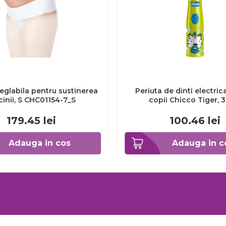
eglabila pentru sustinerea
Periuta de dinti electric
cinii, S CHC01154-7_S
copii Chicco Tiger, 
CHC1208511-7
179.45
lei
100.46
lei
Adauga in cos
Adauga in c