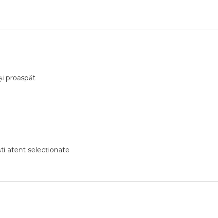
 și proaspăt
ști atent selecționate