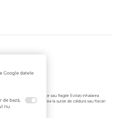
te Google datele
i lacul pe unghii deteriorate sau fragile Evitați inhalarea
or de bază,
at un medic Evitați expunerea la surse de căldură sau flăcări
ul nu