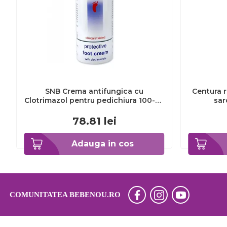
SNB Crema antifungica cu
Centura r
Clotrimazol pentru pedichiura 100-ml
sar
EXL359_918
78.81
lei
Adauga in cos
COMUNITATEA BEBENOU.RO