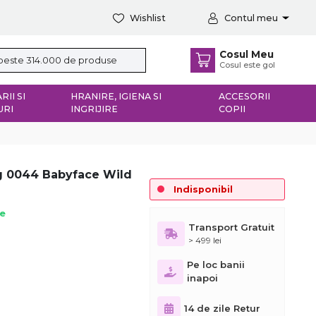
Wishlist
Contul meu
Cosul Meu
Cosul este gol
RII SI
HRANIRE, IGIENA SI
ACCESORII
URI
INGRIJIRE
COPII
ng 0044 Babyface Wild
Indisponibil
ie
Transport Gratuit
> 499 lei
Pe loc banii
inapoi
14 de zile Retur