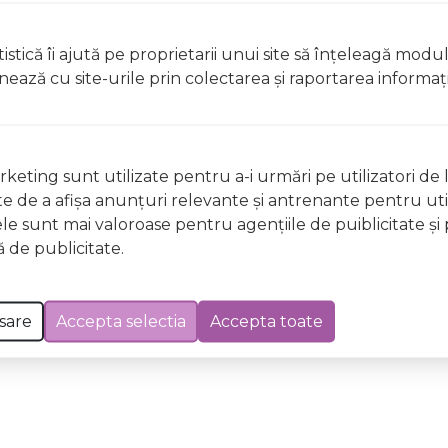
istică îi ajută pe proprietarii unui site să înţeleagă modu
t, clătiți imediat cu apă din abundențăA nu se lăsa la îndem
ionează cu site-urile prin colectarea şi raportarea informaţi
licați lacul pe unghii deteriorate sau fragile Evitați inhal
ccidentală, consultați imediat un medic Evitați expunerea
 Excepții pentru care informațiile prezentate pot fi diferite față de cele ale 
keting sunt utilizate pentru a-i urmări pe utilizatori de l
forma în prealabil. În cazul apariției unor diferențe, prevalează informația de pe
ste de a afişa anunţuri relevante şi antrenante pentru util
ng 0044 Babyface Wild & Mild, 12ml a fost efectuată la data de 08.08.2026
ele sunt mai valoroase pentru agenţiile de puiblicitate şi 
 de publicitate.
sare
Accepta selectia
Accepta toate