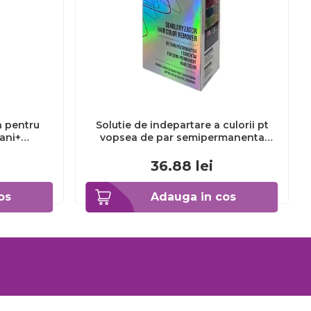
a pentru
Solutie de indepartare a culorii pt
3ani+
vopsea de par semipermanenta
Venita Hair Color Remover, 115ml 15
ml
36.88
lei
os
Adauga in cos