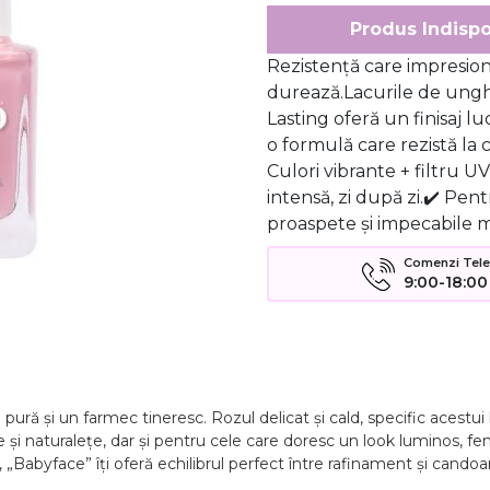
Produs Indispo
Rezistență care impresio
durează.Lacurile de ungh
Lasting oferă un finisaj lu
o formulă care rezistă la 
Culori vibrante + filtru U
intensă, zi după zi.✔️ Pen
proaspete și impecabile m
Comenzi Telefo
9:00-18:00
ură și un farmec tineresc. Rozul delicat și cald, specific acestui
e și naturalețe, dar și pentru cele care doresc un look luminos, femi
„Babyface” îți oferă echilibrul perfect între rafinament și candoar