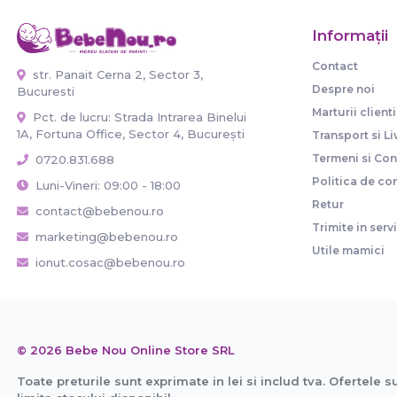
Informaţii
Contact
str. Panait Cerna 2, Sector 3,
Despre noi
Bucuresti
Marturii clienti
Pct. de lucru: Strada Intrarea Binelui
1A, Fortuna Office, Sector 4, București
Transport si Li
Termeni si Cond
0720.831.688
Politica de con
Luni-Vineri: 09:00 - 18:00
Retur
contact@bebenou.ro
Trimite in serv
marketing@bebenou.ro
Utile mamici
ionut.cosac@bebenou.ro
© 2026 Bebe Nou Online Store SRL
Toate preturile sunt exprimate in lei si includ tva. Ofertele s