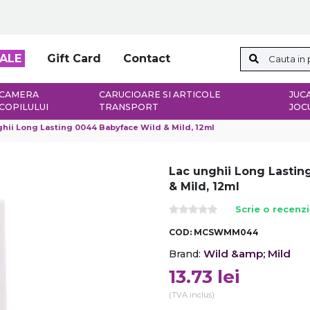
ALE
Gift Card
Contact
CAMERA
CARUCIOARE SI ARTICOLE
JUCA
COPILULUI
TRANSPORT
JOC
hii Long Lasting 0044 Babyface Wild & Mild, 12ml
Lac unghii Long Lasti
& Mild, 12ml
Scrie o recenz
COD:
MCSWMM044
Wild &amp; Mild
Brand:
13.73
lei
(TVA inclus)