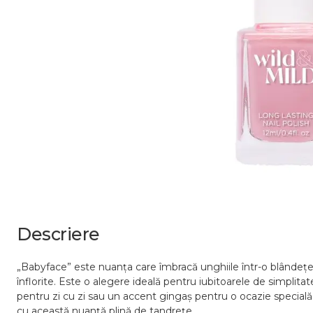
Descriere
„Babyface” este nuanța care îmbracă unghiile într-o blândețe p
înflorite. Este o alegere ideală pentru iubitoarele de simplitat
pentru zi cu zi sau un accent gingaș pentru o ocazie specială, 
cu această nuanță plină de tandrețe.