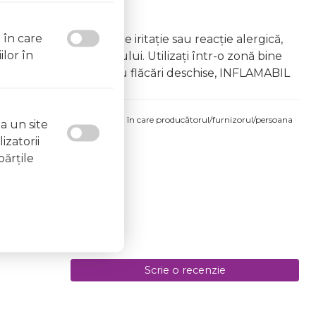
l în care
âna copiilor În caz de iritație sau reacție alergică,
ilor în
area vapourilor produsului. Utilizați într-o zonă bine
 la surse de căldură sau flăcări deschise, INFLAMABIL
produsului comandat pot fi acelea în care producătorul/furnizorul/persoana
a un site
 etichetele produsului fizic.
izatorii
părţile
Scrie o recenzie