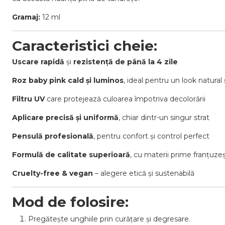
Gramaj:
12 ml
Caracteristici cheie:
Uscare rapidă
și
rezistență de până la 4 zile
Roz baby pink cald și luminos
, ideal pentru un look natural
Filtru UV
care protejează culoarea împotriva decolorării
Aplicare precisă și uniformă
, chiar dintr-un singur strat
Pensulă profesională
, pentru confort și control perfect
Formulă de calitate superioară
, cu materii prime franțuze
Cruelty-free & vegan
– alegere etică și sustenabilă
Mod de folosire:
Pregătește unghiile prin curățare și degresare.