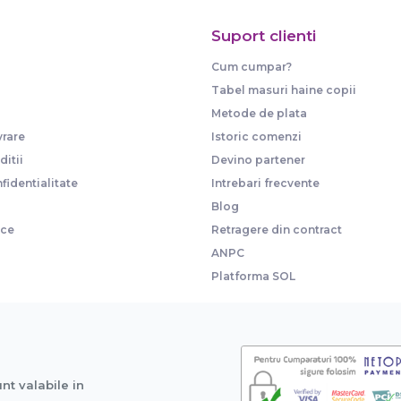
Suport clienti
Cum cumpar?
Tabel masuri haine copii
Metode de plata
vrare
Istoric comenzi
itii
Devino partener
fidentialitate
Intrebari frecvente
Blog
ice
Retragere din contract
ANPC
Platforma SOL
unt valabile in