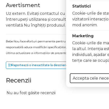
Avertisment
Statistici
Cookie-urile de stat
Uz extern. Evitați contactul cu ochii. În caz de contac
vizitatorii interacţ
întrerupeți utilizarea și consultați un specialist Nu ap
mod anonim.
ventilată Nu înghițiți produsul. În caz de ingerare a
Marketing
Bebe Nou face eforturi permanente pentru a păstra informațiile actualizate.
Cookie-urile de mar
responsabilă aduce modificări specificațiilor/etichetei acestuia, fără a ne in
la altul. Intenţia e
Ultima actualizare a informațiilor de prezentare pentru Lac unghii Long Lasti
individuali, aşadar 
terţe care se ocupă
Raportează o inexactitate la descriere
Accepta cele nece
Recenzii
Nu au fost găsite recenzii