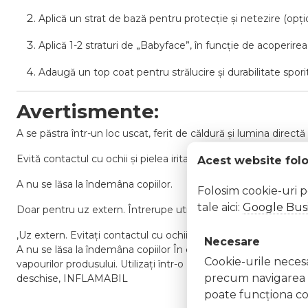
Aplică un strat de bază pentru protecție și netezire (opțio
Aplică 1-2 straturi de „Babyface”, în funcție de acoperirea
Adaugă un top coat pentru strălucire și durabilitate sporit
Avertismente:
A se păstra într-un loc uscat, ferit de căldură și lumina directă 
Evită contactul cu ochii și pielea iritată.
Acest website fol
A nu se lăsa la îndemâna copiilor.
Folosim cookie-uri 
tale aici:
Google Busi
Doar pentru uz extern. Întrerupe utilizarea în caz de iritații.
,Uz extern. Evitați contactul cu ochii. În caz de contact, clăt
Necesare
A nu se lăsa la îndemâna copiilor În caz de iritație sau reacție a
Cookie-urile necesar
vapourilor produsului. Utilizați într-o zonă bine ventilată Nu î
precum navigarea în
deschise, INFLAMABIL
poate funcţiona co