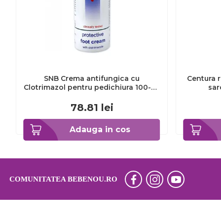
SNB Crema antifungica cu
Centura r
Clotrimazol pentru pedichiura 100-ml
sar
EXL359_918
78.81
lei
Adauga in cos
COMUNITATEA BEBENOU.RO