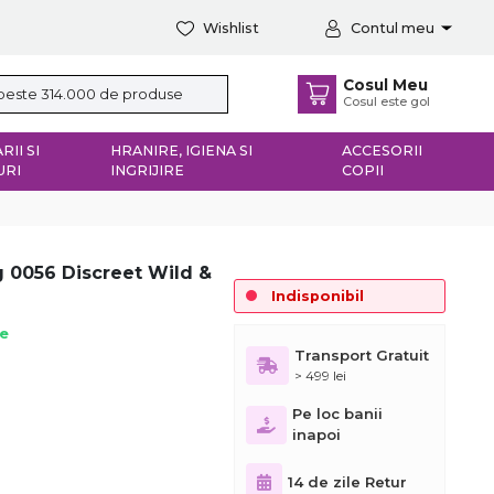
Wishlist
Contul meu
Cosul Meu
Cosul este gol
RII SI
HRANIRE, IGIENA SI
ACCESORII
URI
INGRIJIRE
COPII
g 0056 Discreet Wild &
Indisponibil
ie
Transport Gratuit
> 499 lei
Pe loc banii
inapoi
14 de zile Retur