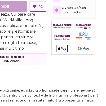
nibil
49
Livrare 24/48h
Luni – Sambata
nează. Culoare care
ii Wild&Mild Long-
cios, aplicare uniformă și
ciobire și estompare.
V pentru strălucire
tru unghii frumoase,
ai mult timp.
nice (click aici):
 Luni-Vineri
evocă grație, echilibru și o frumusețe care nu are nevoie să
ită pentru orice context – de la o întâlnire profesională până
iile să reflecte o feminitate matură și o prezență rafinată.