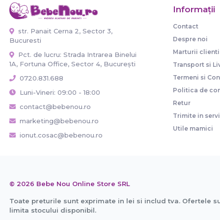
Informaţii
Contact
str. Panait Cerna 2, Sector 3,
Despre noi
Bucuresti
Marturii clienti
Pct. de lucru: Strada Intrarea Binelui
1A, Fortuna Office, Sector 4, București
Transport si Li
Termeni si Cond
0720.831.688
Politica de con
Luni-Vineri: 09:00 - 18:00
Retur
contact@bebenou.ro
Trimite in serv
marketing@bebenou.ro
Utile mamici
ionut.cosac@bebenou.ro
© 2026 Bebe Nou Online Store SRL
Toate preturile sunt exprimate in lei si includ tva. Ofertele s
limita stocului disponibil.