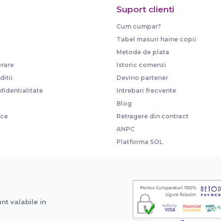
Suport clienti
Cum cumpar?
Tabel masuri haine copii
Metode de plata
vrare
Istoric comenzi
itii
Devino partener
fidentialitate
Intrebari frecvente
Blog
ice
Retragere din contract
ANPC
Platforma SOL
unt valabile in