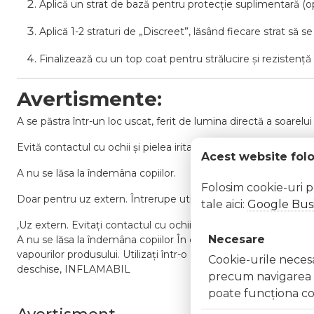
Aplică un strat de bază pentru protecție suplimentară (op
Aplică 1-2 straturi de „Discreet”, lăsând fiecare strat să 
Finalizează cu un top coat pentru strălucire și rezistență 
Avertismente:
A se păstra într-un loc uscat, ferit de lumina directă a soarelui
Evită contactul cu ochii și pielea iritată.
Acest website fol
A nu se lăsa la îndemâna copiilor.
Folosim cookie-uri 
Doar pentru uz extern. Întrerupe utilizarea în caz de iritații.
tale aici:
Google Busi
,Uz extern. Evitați contactul cu ochii. În caz de contact, clăt
Necesare
A nu se lăsa la îndemâna copiilor În caz de iritație sau reacție a
vapourilor produsului. Utilizați într-o zonă bine ventilată Nu î
Cookie-urile necesar
deschise, INFLAMABIL
precum navigarea în
poate funcţiona co