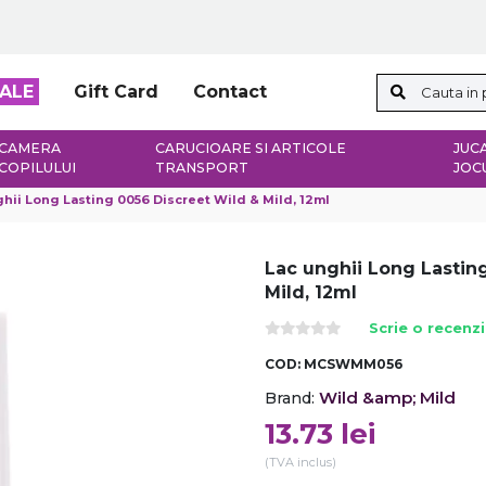
ALE
Gift Card
Contact
CAMERA
CARUCIOARE SI ARTICOLE
JUCA
COPILULUI
TRANSPORT
JOC
hii Long Lasting 0056 Discreet Wild & Mild, 12ml
Lac unghii Long Lastin
Mild, 12ml
Scrie o recenz
COD:
MCSWMM056
Wild &amp; Mild
Brand:
13.73
lei
(TVA inclus)