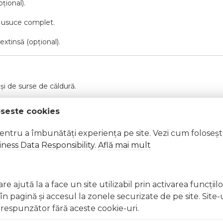
țional).
se usuce complet.
extinsă (opțional).
 și de surse de căldură.
oseste cookies
pentru a îmbunătăți experiența pe site. Vezi cum foloseș
ness Data Responsibility
.
Află mai mult
iți imediat cu apă din abundență
lergică, întrerupeți utilizarea și consultați un specialist Nu aplicaț
nghițiți produsul. În caz de ingerare accidentală, consultați imedi
e ajută la a face un site utilizabil prin activarea funcţiil
 pagină şi accesul la zonele securizate de pe site. Site-
respunzător fără aceste cookie-uri.