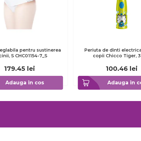
eglabila pentru sustinerea
Periuta de dinti electric
cinii, S CHC01154-7_S
copii Chicco Tiger, 
CHC1208511-7
179.45
lei
100.46
lei
Adauga in cos
Adauga in c