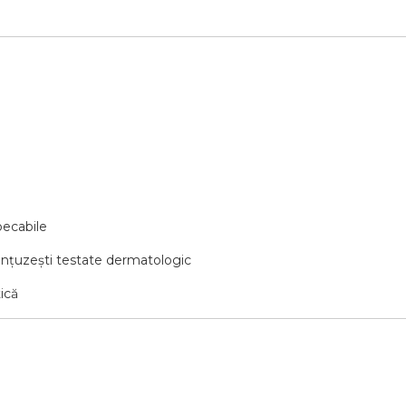
pecabile
ranțuzești testate dermatologic
ică