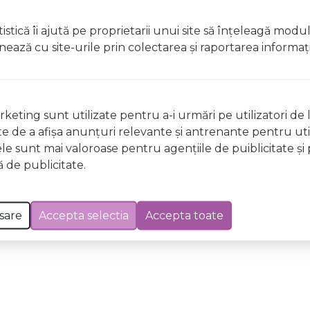
t, clătiți imediat cu apă din abundențăA nu se lăsa la îndem
istică îi ajută pe proprietarii unui site să înţeleagă modu
licați lacul pe unghii deteriorate sau fragile Evitați inhal
ionează cu site-urile prin colectarea şi raportarea informaţi
ccidentală, consultați imediat un medic Evitați expunerea
 Excepții pentru care informațiile prezentate pot fi diferite față de cele ale 
keting sunt utilizate pentru a-i urmări pe utilizatori de l
forma în prealabil. În cazul apariției unor diferențe, prevalează informația de pe
ste de a afişa anunţuri relevante şi antrenante pentru util
ng 0056 Discreet Wild & Mild, 12ml a fost efectuată la data de 06.08.2026
ele sunt mai valoroase pentru agenţiile de puiblicitate şi 
 de publicitate.
sare
Accepta selectia
Accepta toate