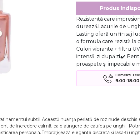
Produs Indispo
Rezistență care impresio
durează.Lacurile de ungh
Lasting oferă un finisaj lu
o formulă care rezistă la 
Culori vibrante + filtru U
intensă, zi după zi.✔️ Pen
proaspete și impecabile m
Comenzi Telefo
9:00-18:00
 rafinamentul subtil. Această nuanță perlată de roz nude deschis 
ent de încredere calmă, ca o atingere de catifea pe unghii. Potriv
isticarea personală. Îmbrățișează eleganța discretă și lasă-ți ungh