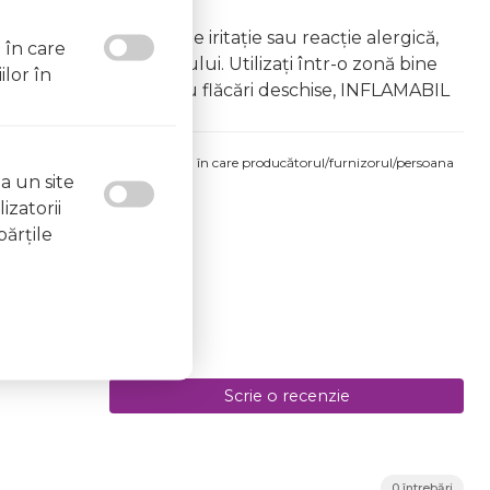
âna copiilor În caz de iritație sau reacție alergică,
l în care
area vapourilor produsului. Utilizați într-o zonă bine
ilor în
 la surse de căldură sau flăcări deschise, INFLAMABIL
produsului comandat pot fi acelea în care producătorul/furnizorul/persoana
a un site
 etichetele produsului fizic.
izatorii
părţile
Scrie o recenzie
0 întrebări