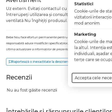
Avertisment
Statistici
Uz extern. Evitați contactul cu ochii. În caz de contac
Cookie-urile de stat
întrerupeți utilizarea și consultați un specialist Nu ap
vizitatorii interacţ
ventilată Nu înghițiți produsul. În caz de ingerare a
mod anonim.
Marketing
Bebe Nou face eforturi permanente pentru a păstra informațiile actualizate.
Cookie-urile de mar
responsabilă aduce modificări specificațiilor/etichetei acestuia, fără a ne in
la altul. Intenţia e
Ultima actualizare a informațiilor de prezentare pentru Lac unghii Long Lasti
individuali, aşadar 
terţe care se ocupă
Raportează o inexactitate la descriere
Recenzii
Accepta cele nece
Nu au fost găsite recenzii
Întrebările și răspunsurile clienților