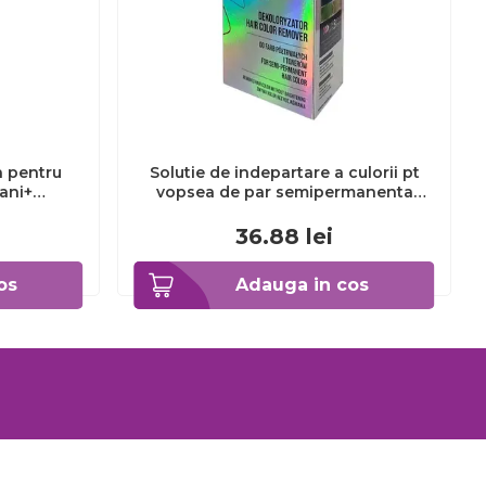
a pentru
Solutie de indepartare a culorii pt
3ani+
vopsea de par semipermanenta
Venita Hair Color Remover, 115ml 15
ml
36.88
lei
os
Adauga in cos