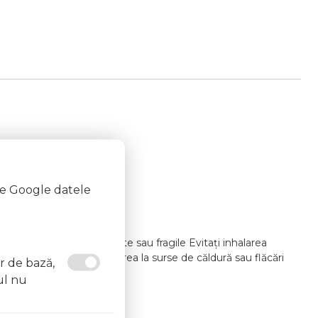
te Google datele
i lacul pe unghii deteriorate sau fragile Evitați inhalarea
at un medic Evitați expunerea la surse de căldură sau flăcări
or de bază,
ul nu