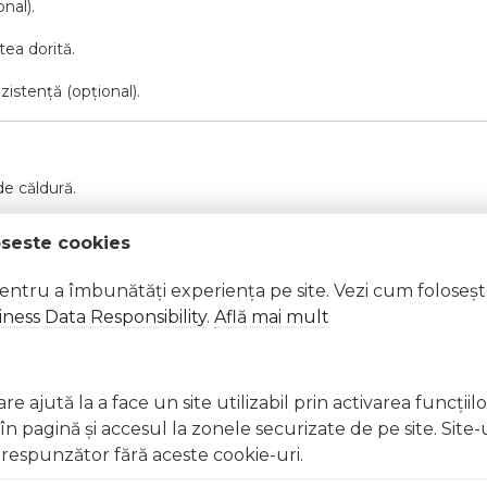
nal).
tea dorită.
zistență (opțional).
de căldură.
oseste cookies
pentru a îmbunătăți experiența pe site. Vezi cum foloseș
ness Data Responsibility
.
Află mai mult
iți imediat cu apă din abundență
lergică, întrerupeți utilizarea și consultați un specialist Nu aplicaț
nghițiți produsul. În caz de ingerare accidentală, consultați imedi
e ajută la a face un site utilizabil prin activarea funcţiil
 pagină şi accesul la zonele securizate de pe site. Site-
respunzător fără aceste cookie-uri.