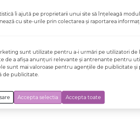
t, clătiți imediat cu apă din abundențăA nu se lăsa la îndem
istică îi ajută pe proprietarii unui site să înţeleagă modu
licați lacul pe unghii deteriorate sau fragile Evitați inhal
ionează cu site-urile prin colectarea şi raportarea informaţi
ccidentală, consultați imediat un medic Evitați expunerea
 Excepții pentru care informațiile prezentate pot fi diferite față de cele ale 
keting sunt utilizate pentru a-i urmări pe utilizatori de l
forma în prealabil. În cazul apariției unor diferențe, prevalează informația de pe
ste de a afişa anunţuri relevante şi antrenante pentru util
ng 0120 Flashdance Wild & Mild, 12ml a fost efectuată la data de 10.08.2026
ele sunt mai valoroase pentru agenţiile de puiblicitate şi 
 de publicitate.
sare
Accepta selectia
Accepta toate