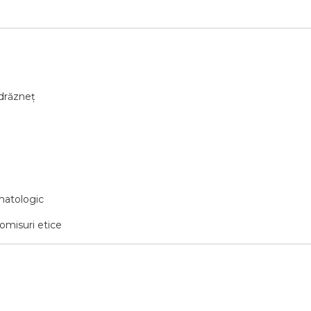
ndrăzneț
rmatologic
omisuri etice