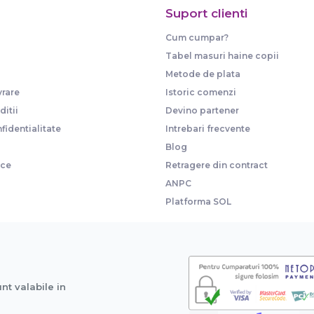
Suport clienti
Cum cumpar?
Tabel masuri haine copii
Metode de plata
vrare
Istoric comenzi
itii
Devino partener
fidentialitate
Intrebari frecvente
Blog
ice
Retragere din contract
ANPC
Platforma SOL
unt valabile in