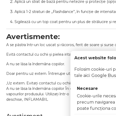
Aplică un strat de bază pentru netezire și protecție (opțio
Aplică 1-2 straturi de „Flashdance”, în funcție de intensita
Sigilează cu un top coat pentru un plus de strălucire și re
Avertismente:
A se păstra într-un loc uscat și răcoros, ferit de soare și surse 
Evită contactul cu ochii și pielea iritată.
Acest website fol
A nu se lăsa la îndemâna copiilor.
Folosim cookie-uri 
Doar pentru uz extern. Întrerupe utilizarea în caz de iritații.
tale aici:
Google Busi
,Uz extern. Evitați contactul cu ochii. În caz de contact, clăt
Necesare
A nu se lăsa la îndemâna copiilor În caz de iritație sau reacție a
vapourilor produsului. Utilizați într-o zonă bine ventilată Nu î
Cookie-urile necesar
deschise, INFLAMABIL
precum navigarea în
poate funcţiona co