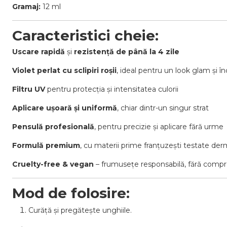
Gramaj:
12 ml
Caracteristici cheie:
Uscare rapidă
și
rezistență de până la 4 zile
Violet perlat cu sclipiri roșii
, ideal pentru un look glam și î
Filtru UV
pentru protecția și intensitatea culorii
Aplicare ușoară și uniformă
, chiar dintr-un singur strat
Pensulă profesională
, pentru precizie și aplicare fără urme
Formulă premium
, cu materii prime franțuzești testate de
Cruelty-free & vegan
– frumusețe responsabilă, fără compr
Mod de folosire:
Curăță și pregătește unghiile.