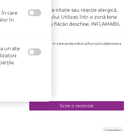
âna copiilor În caz de iritație sau reacție alergică,
l în care
area vapourilor produsului. Utilizați într-o zonă bine
ilor în
 la surse de căldură sau flăcări deschise, INFLAMABIL
produsului comandat pot fi acelea în care producătorul/furnizorul/persoana
a un site
 etichetele produsului fizic.
izatorii
părţile
Scrie o recenzie
0 întrebări