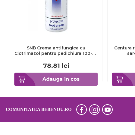
SNB Crema antifungica cu
Centura r
Clotrimazol pentru pedichiura 100-ml
sar
EXL359_918
78.81
lei
Adauga in cos
COMUNITATEA BEBENOU.RO