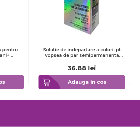
a pentru
Solutie de indepartare a culorii pt
3ani+
vopsea de par semipermanenta
Venita Hair Color Remover, 115ml 15
ml
36.88
lei
os
Adauga in cos