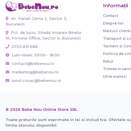
Informaţii
Contact
str. Panait Cerna 2, Sector 3,
Despre noi
Bucuresti
Marturii clienti
Pct. de lucru: Strada Intrarea Binelui
1A, Fortuna Office, Sector 4, București
Transport si Li
Termeni si Cond
0720.831.688
Politica de con
Luni-Vineri: 09:00 - 18:00
Retur
contact@bebenou.ro
Trimite in serv
marketing@bebenou.ro
Utile mamici
ionut.cosac@bebenou.ro
© 2026 Bebe Nou Online Store SRL
Toate preturile sunt exprimate in lei si includ tva. Ofertele s
limita stocului disponibil.