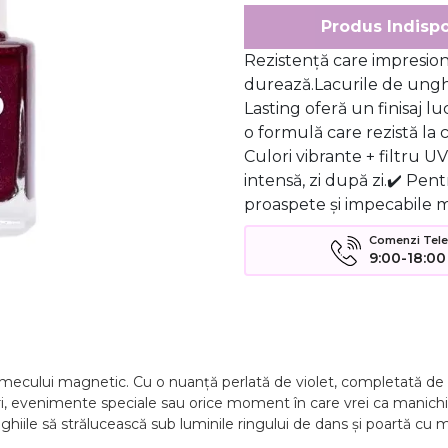
Produs Indispo
Rezistență care impresio
durează.Lacurile de ungh
Lasting oferă un finisaj lu
o formulă care rezistă la 
Culori vibrante + filtru U
intensă, zi după zi.✔️ Pen
proaspete și impecabile m
Comenzi Telefo
9:00-18:00
rmecului magnetic. Cu o nuanță perlată de violet, completată de scl
i, evenimente speciale sau orice moment în care vrei ca manichiur
ți unghiile să strălucească sub luminile ringului de dans și poartă c