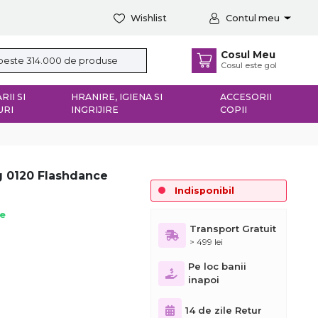
Wishlist
Contul meu
Cosul Meu
Cosul este gol
RII SI
HRANIRE, IGIENA SI
ACCESORII
URI
INGRIJIRE
COPII
g 0120 Flashdance
Indisponibil
ie
Transport Gratuit
> 499 lei
Pe loc banii
inapoi
14 de zile Retur