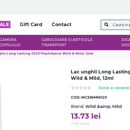
ALE
Gift Card
Contact
CAMERA
CARUCIOARE SI ARTICOLE
JUCA
COPILULUI
TRANSPORT
JOC
hii Long Lasting 0120 Flashdance Wild & Mild, 12ml
Lac unghii Long Lastin
Wild & Mild, 12ml
Scrie o recenz
COD:
MCSWMM120
Wild &amp; Mild
Brand:
13.73
lei
(TVA inclus)