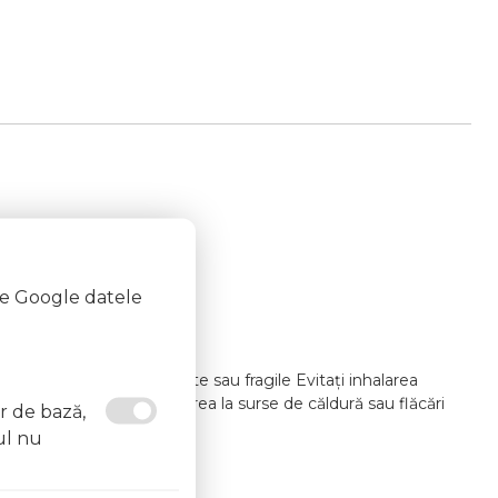
te Google datele
i lacul pe unghii deteriorate sau fragile Evitați inhalarea
at un medic Evitați expunerea la surse de căldură sau flăcări
or de bază,
ul nu