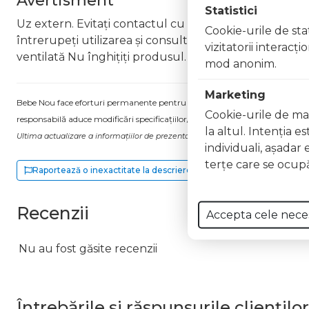
Avertisment
Statistici
Uz extern. Evitați contactul cu ochii. În caz de contac
Cookie-urile de stat
întrerupeți utilizarea și consultați un specialist Nu ap
vizitatorii interacţ
ventilată Nu înghițiți produsul. În caz de ingerare a
mod anonim.
Marketing
Bebe Nou face eforturi permanente pentru a păstra informațiile actualizate.
Cookie-urile de mar
responsabilă aduce modificări specificațiilor/etichetei acestuia, fără a ne in
la altul. Intenţia e
Ultima actualizare a informațiilor de prezentare pentru Lac unghii Long Lasti
individuali, aşadar 
terţe care se ocupă
Raportează o inexactitate la descriere
Recenzii
Accepta cele nece
Nu au fost găsite recenzii
Întrebările și răspunsurile clienților