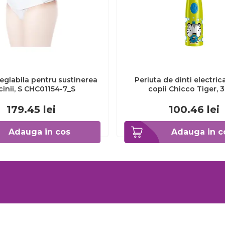
eglabila pentru sustinerea
Periuta de dinti electric
cinii, S CHC01154-7_S
copii Chicco Tiger, 
CHC1208511-7
179.45
lei
100.46
lei
Adauga in cos
Adauga in c