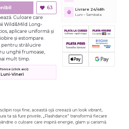
nibil
63
Livrare 24/48h
Luni – Sambata
nează. Culoare care
ii Wild&Mild Long-
cios, aplicare uniformă și
ciobire și estompare.
V pentru strălucire
tru unghii frumoase,
ai mult timp.
nice (click aici):
 Luni-Vineri
ipiri roșii fine, această ojă creează un look vibrant,
a ta să fure privirile, „Flashdance” transformă fiecare
u mândrie o culoare care inspiră energie, glam și carismă.