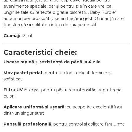
apreciază nuanțele soft, dar expresive. Ideală pentru
evenimente speciale, dar și pentru zile în care vrei ca
unghiile tale să reflecte o grație discretă, „Baby Purple”
aduce un aer proaspăt și senin fiecărui gest. O nuanță care
transformă simplitatea într-o declarație de stil.
Gramaj:
12 ml
Caracteristici cheie:
Uscare rapidă
și
rezistență de până la 4 zile
Mov pastel perlat
, pentru un look delicat, feminin și
sofisticat
Filtru UV
integrat pentru păstrarea intensității și protecția
culorii
Aplicare uniformă și ușoară
, cu acoperire excelentă încă
dintr-un singur strat
Pensulă profesională
, pentru control și aplicare fără urme