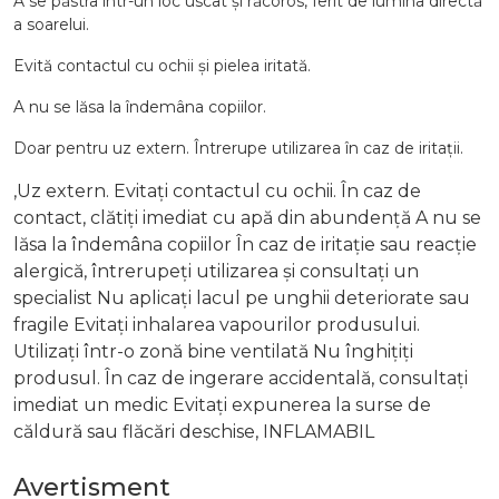
A se păstra într-un loc uscat și răcoros, ferit de lumina directă
a soarelui.
Evită contactul cu ochii și pielea iritată.
A nu se lăsa la îndemâna copiilor.
Doar pentru uz extern. Întrerupe utilizarea în caz de iritații.
,Uz extern. Evitați contactul cu ochii. În caz de
contact, clătiți imediat cu apă din abundență A nu se
lăsa la îndemâna copiilor În caz de iritație sau reacție
alergică, întrerupeți utilizarea și consultați un
specialist Nu aplicați lacul pe unghii deteriorate sau
fragile Evitați inhalarea vapourilor produsului.
Utilizați într-o zonă bine ventilată Nu înghițiți
produsul. În caz de ingerare accidentală, consultați
imediat un medic Evitați expunerea la surse de
căldură sau flăcări deschise, INFLAMABIL
Avertisment