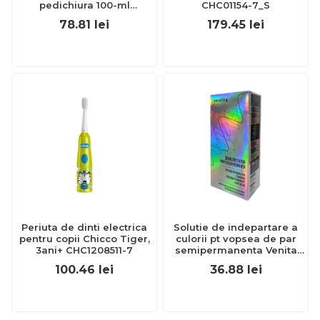
pedichiura 100-ml
CHC01154-7_S
EXL359_918
78.81
lei
179.45
lei
Periuta de dinti electrica
Solutie de indepartare a
pentru copii Chicco Tiger,
culorii pt vopsea de par
3ani+ CHC1208511-7
semipermanenta Venita
Hair Color Remover, 115ml
100.46
lei
36.88
lei
15 ml