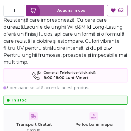
62
Adauga in cos
Rezistență care impresionează. Culoare care
durează.Lacurile de unghii Wild&Mild Long-Lasting
oferă un finisaj lucios, aplicare uniformă și o formulă
care rezistă la ciobire și estompare. Culori vibrante +
filtru UV pentru strălucire intensă, zi după zi.✔️
Pentru unghii frumoase, proaspete și impecabile mai
mult timp.
Comenzi Telefonice (click aici):
9:00-18:00 Luni-Vineri
3
persoane se uită acum la acest produs.
In stoc
Transport Gratuit
Pe loc banii inapoi
> 499 lei