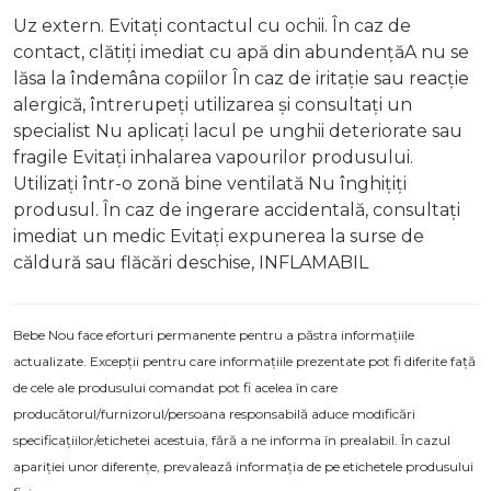
Uz extern. Evitați contactul cu ochii. În caz de
contact, clătiți imediat cu apă din abundențăA nu se
lăsa la îndemâna copiilor În caz de iritație sau reacție
alergică, întrerupeți utilizarea și consultați un
specialist Nu aplicați lacul pe unghii deteriorate sau
fragile Evitați inhalarea vapourilor produsului.
Utilizați într-o zonă bine ventilată Nu înghițiți
produsul. În caz de ingerare accidentală, consultați
imediat un medic Evitați expunerea la surse de
căldură sau flăcări deschise, INFLAMABIL
Bebe Nou face eforturi permanente pentru a păstra informațiile
actualizate. Excepții pentru care informațiile prezentate pot fi diferite față
de cele ale produsului comandat pot fi acelea în care
producătorul/furnizorul/persoana responsabilă aduce modificări
specificațiilor/etichetei acestuia, fără a ne informa în prealabil. În cazul
apariției unor diferențe, prevalează informația de pe etichetele produsului