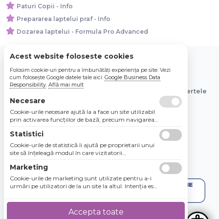
Paturi Copii - Info
Prepararea laptelui praf - Info
Dozarea laptelui - Formula Pro Advanced
Acest website foloseste cookies
Folosim cookie-uri pentru a îmbunătăți experiența pe site. Vezi
© 2026 Bebe Nou Online Store SRL
cum folosește Google datele tale aici:
Google Business Data
Responsibility
.
Află mai mult
Toate preturile sunt exprimate in lei si includ tva. Ofertele
sunt valabile in limita stocului disponibil.
Necesare
Cookie-urile necesare ajută la a face un site utilizabil
prin activarea funcţiilor de bază, precum navigarea
în pagină şi accesul la zonele securizate de pe site.
Statistici
Site-ul nu poate funcţiona corespunzător fără aceste
cookie-uri.
Cookie-urile de statistică îi ajută pe proprietarii unui
site să înţeleagă modul în care vizitatorii
interacţionează cu site-urile prin colectarea şi
Marketing
raportarea informaţiilor în mod anonim.
Cookie-urile de marketing sunt utilizate pentru a-i
urmări pe utilizatori de la un site la altul. Intenţia este
de a afişa anunţuri relevante şi antrenante pentru
utilizatorii individuali, aşadar ele sunt mai valoroase
pentru agenţiile de puiblicitate şi părţile terţe care se
Accepta toate
ocupă de publicitate.