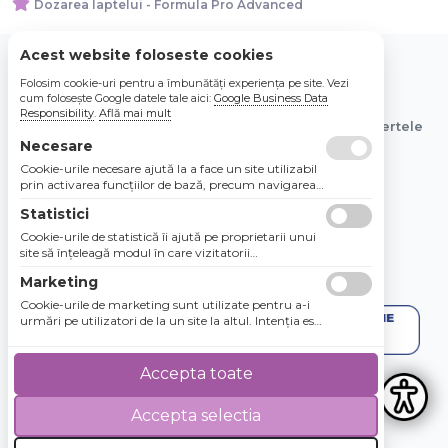
Dozarea laptelui - Formula Pro Advanced
Acest website foloseste cookies
Folosim cookie-uri pentru a îmbunătăți experiența pe site. Vezi
© 2026 Bebe Nou Online Store SRL
cum folosește Google datele tale aici:
Google Business Data
Responsibility
.
Află mai mult
Toate preturile sunt exprimate in lei si includ tva. Ofertele
sunt valabile in limita stocului disponibil.
Necesare
Cookie-urile necesare ajută la a face un site utilizabil
prin activarea funcţiilor de bază, precum navigarea
în pagină şi accesul la zonele securizate de pe site.
Statistici
Site-ul nu poate funcţiona corespunzător fără aceste
cookie-uri.
Cookie-urile de statistică îi ajută pe proprietarii unui
site să înţeleagă modul în care vizitatorii
interacţionează cu site-urile prin colectarea şi
Marketing
raportarea informaţiilor în mod anonim.
Cookie-urile de marketing sunt utilizate pentru a-i
urmări pe utilizatori de la un site la altul. Intenţia este
de a afişa anunţuri relevante şi antrenante pentru
utilizatorii individuali, aşadar ele sunt mai valoroase
pentru agenţiile de puiblicitate şi părţile terţe care se
Accepta toate
ocupă de publicitate.
Accepta selectia
4.8 / 5
★★★★★