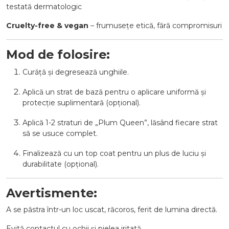
testată dermatologic
Cruelty-free & vegan
– frumusețe etică, fără compromisuri
Mod de folosire:
Curăță și degresează unghiile.
Aplică un strat de bază pentru o aplicare uniformă și
protecție suplimentară (opțional).
Aplică 1-2 straturi de „Plum Queen”, lăsând fiecare strat
să se usuce complet.
Finalizează cu un top coat pentru un plus de luciu și
durabilitate (opțional).
Avertismente:
A se păstra într-un loc uscat, răcoros, ferit de lumina directă.
Evită contactul cu ochii și pielea iritată.