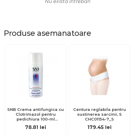
Nu există întrebări
Produse
asemanatoare
SNB Crema antifungica cu
Centura reglabila pentru
Clotrimazol pentru
sustinerea sarcinii, S
pedichiura 100-ml
CHC01154-7_S
EXL359_918
78.81
lei
179.45
lei