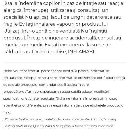
lăsa la îndemâna copiilor În caz de iritație sau reacție
alergică, întrerupeți utilizarea și consultați un
specialist Nu aplicați lacul pe unghii deteriorate sau
fragile Evitați inhalarea vapourilor produsului.
Utilizați într-o zonă bine ventilată Nu înghițiți
produsul. În caz de ingerare accidentală, consultați
imediat un medic Evitați expunerea la surse de
căldură sau flăcări deschise, INFLAMABIL
Bebe Nou face eforturi permanente pentru a păstra informațiile
actualizate. Excepții pentru care informațiile prezentate pot fi diferite față
de cele ale produsului comandat pot fi acelea în care
producătorul/furnizorul/persoana responsabilă aduce modificări
specificațiilor/etichetei acestuia, fără a ne informa în prealabil. În cazul
apariției unor diferențe, prevalează informația de pe etichetele produsului
fizic.
Ultima actualizare a informațiilor de prezentare pentru Lac unghii Long
Lasting 0621 Plum Queen Wild & Mild, 12ml a fost efectuată la data de