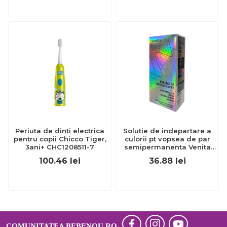
Periuta de dinti electrica
Solutie de indepartare a
pentru copii Chicco Tiger,
culorii pt vopsea de par
3ani+ CHC1208511-7
semipermanenta Venita
Hair Color Remover, 115ml
100.46
lei
36.88
lei
15 ml
COMUNITATEA BEBENOU.RO