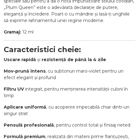
speciale sau pentru a da o notă impunătoare stilului cotidian,
„Plum Queen” este o adevărată declarație de putere,
eleganță și încredere. Poart-o cu mândrie și lasă-ți unghiile
să exprime rafinamentul unei regine moderne.
Gramaj:
12 ml
Caracteristici cheie:
Uscare rapidă
și
rezistență de până la 4 zile
Mov-prună intens
, cu subtonuri maro-violet pentru un
efect elegant și profund
Filtru UV
integrat, pentru menținerea intensității culorii în
timp
Aplicare uniformă
, cu acoperire impecabilă chiar dintr-un
singur strat
Pensulă profesională
, pentru control total și finisaj neted
Formulă premium
, realizată din materii prime franțuzești,