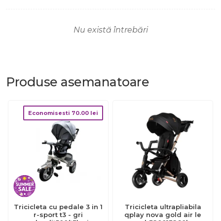
Nu există întrebări
Produse
asemanatoare
Economisesti
70.00
lei
Tricicleta cu pedale 3 in 1
Tricicleta ultrapliabila
r-sport t3 - gri
qplay nova gold air le