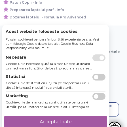
Paturi Copii - Info
Prepararea laptelui praf - Info
Dozarea laptelui - Formula Pro Advanced
Acest website foloseste cookies
Folosim cookie-uri pentru a îmbunătăți experiența pe site. Vezi
© 2026 Bebe Nou Online Store SRL
cum folosește Google datele tale aici:
Google Business Data
Responsibility
.
Află mai mult
Toate preturile sunt exprimate in lei si includ tva. Ofertele
sunt valabile in limita stocului disponibil.
Necesare
Cookie-urile necesare ajută la a face un site utilizabil
prin activarea funcţiilor de bază, precum navigarea
în pagină şi accesul la zonele securizate de pe site.
Statistici
Site-ul nu poate funcţiona corespunzător fără aceste
cookie-uri.
Cookie-urile de statistică îi ajută pe proprietarii unui
site să înţeleagă modul în care vizitatorii
interacţionează cu site-urile prin colectarea şi
Marketing
raportarea informaţiilor în mod anonim.
Cookie-urile de marketing sunt utilizate pentru a-i
urmări pe utilizatori de la un site la altul. Intenţia este
de a afişa anunţuri relevante şi antrenante pentru
utilizatorii individuali, aşadar ele sunt mai valoroase
pentru agenţiile de puiblicitate şi părţile terţe care se
Accepta toate
ocupă de publicitate.