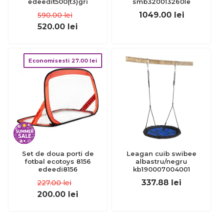
edeedit500(t3)gri
smb320013260le
1049.00
lei
590.00
lei
520.00
lei
Economisesti
27.00
lei
Set de doua porti de
Leagan cuib swibee
fotbal ecotoys 8156
albastru/negru
edeedi8156
kb190007004001
337.88
lei
227.00
lei
200.00
lei