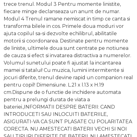
trece trenul. Modul 3 Pentru momente linistite,
fiecare minge declanseaza un anunt de numar.
Modul 4 Trenul ramane nemiscat in timp ce canta si
transforma bilele in cos. Primele doua moduri vor
ajuta copilul sa-si dezvolte echilibrul, abilitatile
motorii si coordonarea. Destinate pentru momente
de liniste, ultimele doua sunt centrate pe notiunea
de cauza si efect si invatarea distractiva a numerelor.
Volumul sunetului poate fi ajustat la incantarea
mamei si tatalui! Cu muzica, lumini intermitente si
jocuri diferite, trenul devine rapid un companion real
pentru copil! Dimensiune. L.21 x l.13 x H.19
cm.Dispune de o functie de inchidere automata
pentru a prelungi durata de viata a
bateriei.,INFORMATII DESPRE BATERII: CAND
INTRODUCETI SAU INLOCUITI BATERIILE,
ASIGURATI-VA CA SUNT PLASATE CU POLARITATEA
CORECTA. NU AMESTECATI BATERII VECHI SI NOI
SAU TIPURI DIFERITE DE BATERII. NU AMESTECATI