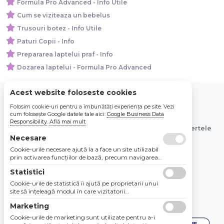
Formula Pro Advanced - Info Utile
Cum se viziteaza un bebelus
Trusouri botez - Info Utile
Paturi Copii - Info
Prepararea laptelui praf - Info
Dozarea laptelui - Formula Pro Advanced
Acest website foloseste cookies
Folosim cookie-uri pentru a îmbunătăți experiența pe site. Vezi
© 2026 Bebe Nou Online Store SRL
cum folosește Google datele tale aici:
Google Business Data
Responsibility
.
Află mai mult
Toate preturile sunt exprimate in lei si includ tva. Ofertele
sunt valabile in limita stocului disponibil.
Necesare
Cookie-urile necesare ajută la a face un site utilizabil
prin activarea funcţiilor de bază, precum navigarea
în pagină şi accesul la zonele securizate de pe site.
Statistici
Site-ul nu poate funcţiona corespunzător fără aceste
cookie-uri.
Cookie-urile de statistică îi ajută pe proprietarii unui
site să înţeleagă modul în care vizitatorii
interacţionează cu site-urile prin colectarea şi
Marketing
raportarea informaţiilor în mod anonim.
Cookie-urile de marketing sunt utilizate pentru a-i