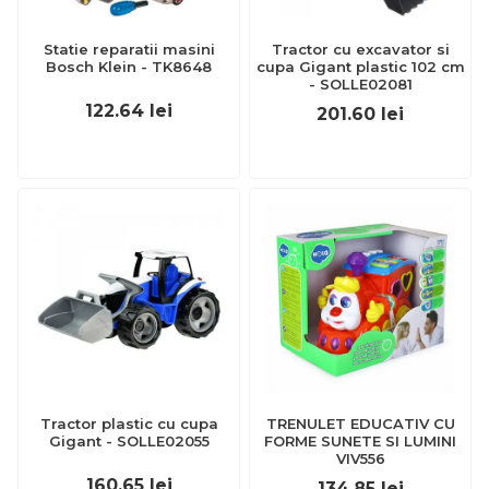
Statie reparatii masini
Tractor cu excavator si
Bosch Klein - TK8648
cupa Gigant plastic 102 cm
- SOLLE02081
122.64
lei
201.60
lei
Tractor plastic cu cupa
TRENULET EDUCATIV CU
Gigant - SOLLE02055
FORME SUNETE SI LUMINI
VIV556
160.65
lei
134.85
lei