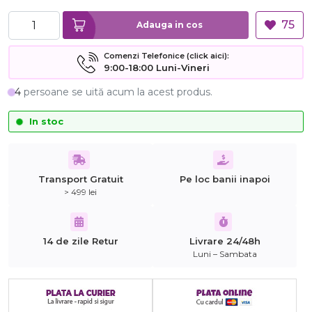
75
Adauga in cos
Comenzi Telefonice (click aici):
9:00-18:00 Luni-Vineri
4
persoane se uită acum la acest produs.
In stoc
Transport Gratuit
Pe loc banii inapoi
> 499 lei
14 de zile Retur
Livrare 24/48h
Luni – Sambata