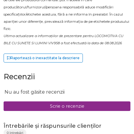
producătorul/furnizorul/persoana responsabilă aduce modificări
specificațiilor/etichetei acestuia, fără a ne informa în prealabil. În cazul
apariției unor diferențe, prevalează informația de pe etichetele produsului
fizic.
Ultima actualizare a informațiilor de prezentare pentru LOCOMOTIVA CU
BILE CU SUNETE SI LUMINI VIV958 a fost efectuată la data de 08.08.2026
Raportează o inexactitate la descriere
Recenzii
Nu au fost găsite recenzii
Scrie o recenzie
Întrebările și răspunsurile clienților
0 întrebări