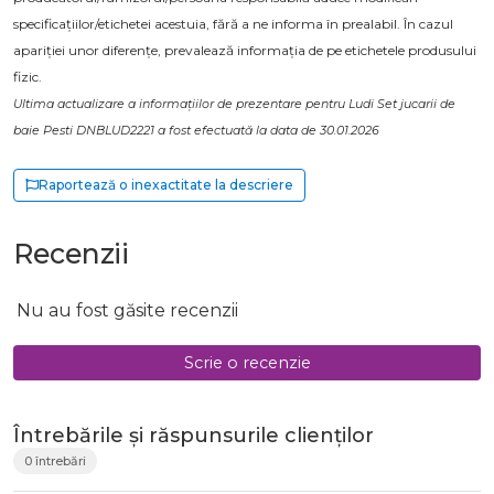
specificațiilor/etichetei acestuia, fără a ne informa în prealabil. În cazul
apariției unor diferențe, prevalează informația de pe etichetele produsului
fizic.
Ultima actualizare a informațiilor de prezentare pentru Ludi Set jucarii de
baie Pesti DNBLUD2221 a fost efectuată la data de 30.01.2026
Raportează o inexactitate la descriere
Recenzii
Nu au fost găsite recenzii
Scrie o recenzie
Întrebările și răspunsurile clienților
0 întrebări