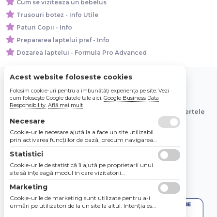
Cum se viziteaza un bebelus
Trusouri botez - Info Utile
Paturi Copii - Info
Prepararea laptelui praf - Info
Dozarea laptelui - Formula Pro Advanced
Acest website foloseste cookies
Folosim cookie-uri pentru a îmbunătăți experiența pe site. Vezi
© 2026 Bebe Nou Online Store SRL
cum folosește Google datele tale aici:
Google Business Data
Responsibility
.
Află mai mult
Toate preturile sunt exprimate in lei si includ tva. Ofertele
sunt valabile in limita stocului disponibil.
Necesare
Cookie-urile necesare ajută la a face un site utilizabil
prin activarea funcţiilor de bază, precum navigarea
în pagină şi accesul la zonele securizate de pe site.
Statistici
Site-ul nu poate funcţiona corespunzător fără aceste
cookie-uri.
Cookie-urile de statistică îi ajută pe proprietarii unui
site să înţeleagă modul în care vizitatorii
interacţionează cu site-urile prin colectarea şi
Marketing
raportarea informaţiilor în mod anonim.
Cookie-urile de marketing sunt utilizate pentru a-i
urmări pe utilizatori de la un site la altul. Intenţia este
de a afişa anunţuri relevante şi antrenante pentru