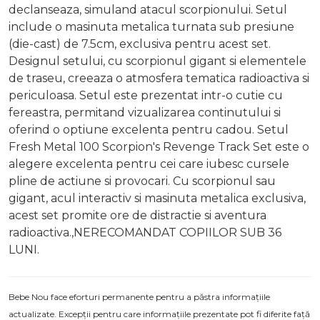
declanseaza, simuland atacul scorpionului. Setul
include o masinuta metalica turnata sub presiune
(die-cast) de 7.5cm, exclusiva pentru acest set.
Designul setului, cu scorpionul gigant si elementele
de traseu, creeaza o atmosfera tematica radioactiva si
periculoasa. Setul este prezentat intr-o cutie cu
fereastra, permitand vizualizarea continutului si
oferind o optiune excelenta pentru cadou. Setul
Fresh Metal 100 Scorpion's Revenge Track Set este o
alegere excelenta pentru cei care iubesc cursele
pline de actiune si provocari. Cu scorpionul sau
gigant, acul interactiv si masinuta metalica exclusiva,
acest set promite ore de distractie si aventura
radioactiva.,NERECOMANDAT COPIILOR SUB 36
LUNI.
Bebe Nou face eforturi permanente pentru a păstra informațiile
actualizate. Excepții pentru care informațiile prezentate pot fi diferite față