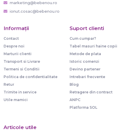
marketing@bebenou.ro
ionut.cosac@bebenou.ro
Informaţii
Suport clienti
Contact
Cum cumpar?
Despre noi
Tabel masuri haine copii
Marturii clienti
Metode de plata
Transport si Livrare
Istoric comenzi
Termeni si Conditii
Devino partener
Politica de confidentialitate
Intrebari frecvente
Retur
Blog
Trimite in service
Retragere din contract
Utile mamici
ANPC
Platforma SOL
Articole utile