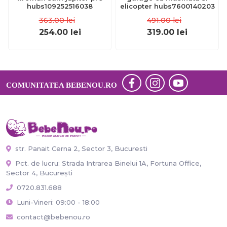
hubs109252516038
elicopter hubs7600140203
363.00
lei
491.00
lei
254.00
lei
319.00
lei
COMUNITATEA BEBENOU.RO
str. Panait Cerna 2, Sector 3, Bucuresti
Pct. de lucru: Strada Intrarea Binelui 1A, Fortuna Office,
Sector 4, București
0720.831.688
Luni-Vineri: 09:00 - 18:00
contact@bebenou.ro