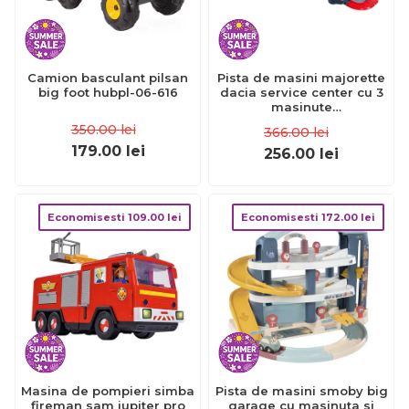
Camion basculant pilsan
Pista de masini majorette
big foot hubpl-06-616
dacia service center cu 3
masinute
hubs212050010sro
350.00
lei
366.00
lei
179.00
lei
256.00
lei
Economisesti
109.00
lei
Economisesti
172.00
lei
Masina de pompieri simba
Pista de masini smoby big
fireman sam jupiter pro
garage cu masinuta si