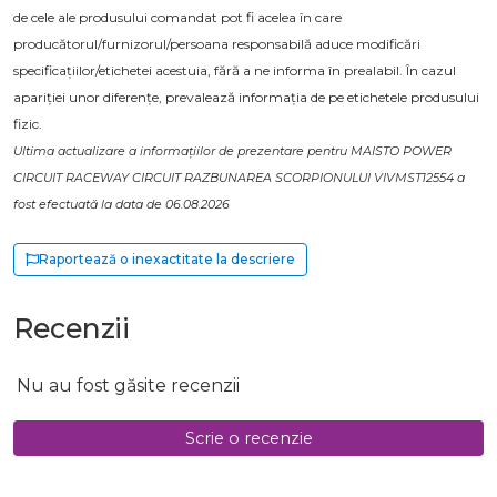
de cele ale produsului comandat pot fi acelea în care
producătorul/furnizorul/persoana responsabilă aduce modificări
specificațiilor/etichetei acestuia, fără a ne informa în prealabil. În cazul
apariției unor diferențe, prevalează informația de pe etichetele produsului
fizic.
Ultima actualizare a informațiilor de prezentare pentru MAISTO POWER
CIRCUIT RACEWAY CIRCUIT RAZBUNAREA SCORPIONULUI VIVMST12554 a
fost efectuată la data de 06.08.2026
Raportează o inexactitate la descriere
Recenzii
Nu au fost găsite recenzii
Scrie o recenzie