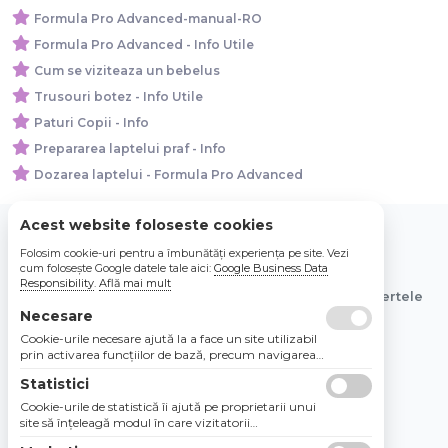
Formula Pro Advanced-manual-RO
Formula Pro Advanced - Info Utile
Cum se viziteaza un bebelus
Trusouri botez - Info Utile
Paturi Copii - Info
Prepararea laptelui praf - Info
Dozarea laptelui - Formula Pro Advanced
Acest website foloseste cookies
Folosim cookie-uri pentru a îmbunătăți experiența pe site. Vezi
© 2026 Bebe Nou Online Store SRL
cum folosește Google datele tale aici:
Google Business Data
Responsibility
.
Află mai mult
Toate preturile sunt exprimate in lei si includ tva. Ofertele
sunt valabile in limita stocului disponibil.
Necesare
Cookie-urile necesare ajută la a face un site utilizabil
prin activarea funcţiilor de bază, precum navigarea
în pagină şi accesul la zonele securizate de pe site.
Statistici
Site-ul nu poate funcţiona corespunzător fără aceste
cookie-uri.
Cookie-urile de statistică îi ajută pe proprietarii unui
site să înţeleagă modul în care vizitatorii
interacţionează cu site-urile prin colectarea şi