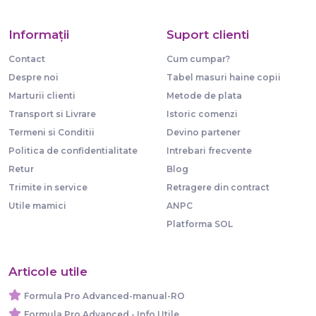
Informaţii
Suport clienti
Contact
Cum cumpar?
Despre noi
Tabel masuri haine copii
Marturii clienti
Metode de plata
Transport si Livrare
Istoric comenzi
Termeni si Conditii
Devino partener
Politica de confidentialitate
Intrebari frecvente
Retur
Blog
Trimite in service
Retragere din contract
Utile mamici
ANPC
Platforma SOL
Articole utile
Formula Pro Advanced-manual-RO
Formula Pro Advanced - Info Utile