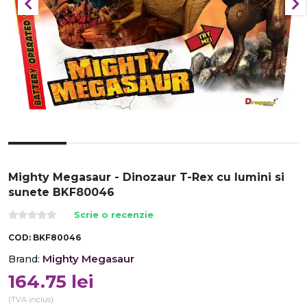
Mighty Megasaur - Dinozaur T-Rex cu lumini si
sunete BKF80046
Scrie o recenzie
COD:
BKF80046
Mighty Megasaur
Brand:
164.75
lei
(TVA inclus)