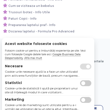
Cum se viziteaza un bebelus
Trusouri botez - Info Utile
Paturi Copii - Info
Prepararea laptelui praf - Info
Dozarea laptelui - Formula Pro Advanced
Acest website foloseste cookies
Folosim cookie-uri pentru a îmbunătăți experiența pe site. Vezi
© 2026 Bebe Nou Online Store SRL
cum folosește Google datele tale aici:
Google Business Data
Responsibility
.
Află mai mult
Toate preturile sunt exprimate in lei si includ tva. Ofertele
sunt valabile in limita stocului disponibil.
Necesare
Cookie-urile necesare ajută la a face un site utilizabil
prin activarea funcţiilor de bază, precum navigarea
în pagină şi accesul la zonele securizate de pe site.
Statistici
Site-ul nu poate funcţiona corespunzător fără aceste
cookie-uri.
Cookie-urile de statistică îi ajută pe proprietarii unui
site să înţeleagă modul în care vizitatorii
interacţionează cu site-urile prin colectarea şi
Marketing
raportarea informaţiilor în mod anonim.
Cookie-urile de marketing sunt utilizate pentru a-i
urmări pe utilizatori de la un site la altul. Intenţia este