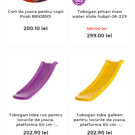
Cort de joaca pentru copii
Tobogan pilsan maxi
Pirati BBX55501
water slide hubpl-06-229
200.10
lei
581.00
lei
299.00
lei
Tobogan toba roz pentru
Tobogan toba galben
locurile de joaca,
pentru locurile de joaca,
platforma 60 cm -
platforma 60 cm -
okekbt417.006.010.001
okekbt417.006.003.001
202.90
lei
202.90
lei