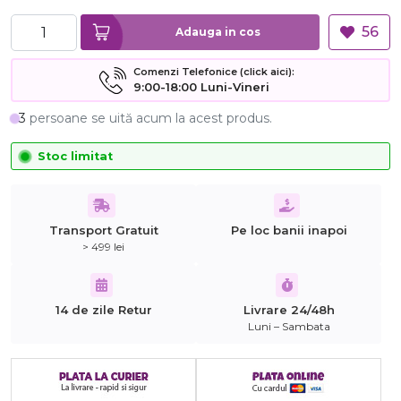
56
Adauga in cos
Comenzi Telefonice (click aici):
9:00-18:00 Luni-Vineri
3
persoane se uită acum la acest produs.
Stoc limitat
Transport Gratuit
Pe loc banii inapoi
> 499 lei
14 de zile Retur
Livrare 24/48h
Luni – Sambata