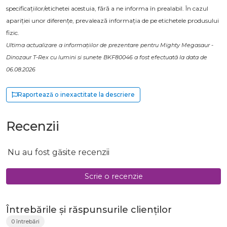
specificațiilor/etichetei acestuia, fără a ne informa în prealabil. În cazul
apariției unor diferențe, prevalează informația de pe etichetele produsului
fizic.
Ultima actualizare a informațiilor de prezentare pentru Mighty Megasaur -
Dinozaur T-Rex cu lumini si sunete BKF80046 a fost efectuată la data de
06.08.2026
Raportează o inexactitate la descriere
Recenzii
Nu au fost găsite recenzii
Scrie o recenzie
Întrebările și răspunsurile clienților
0 întrebări