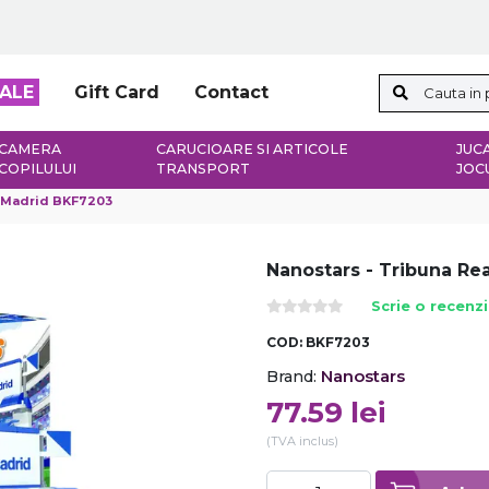
ALE
Gift Card
Contact
CAMERA
CARUCIOARE SI ARTICOLE
JUCA
COPILULUI
TRANSPORT
JOC
l Madrid BKF7203
Nanostars - Tribuna Re
Scrie o recenz
COD:
BKF7203
Nanostars
Brand:
77.59
lei
(TVA inclus)