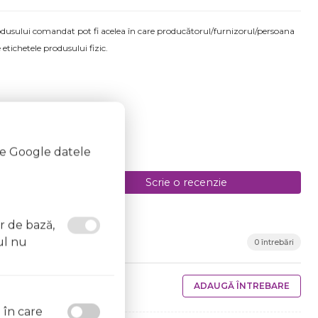
produsului comandat pot fi acelea în care producătorul/furnizorul/persoana
 etichetele produsului fizic.
te Google datele
Scrie o recenzie
or de bază,
ul nu
0 întrebări
ADAUGĂ ÎNTREBARE
l în care