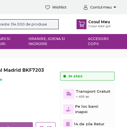
Wishlist
Contul meu
Cosul Meu
Cosul este gol
RII SI
HRANIRE, IGIENA SI
ACCESORII
URI
INGRIJIRE
COPII
al Madrid BKF7203
In stoc
ie
Transport Gratuit
> 499 lei
Pe loc banii
inapoi
14 de zile Retur