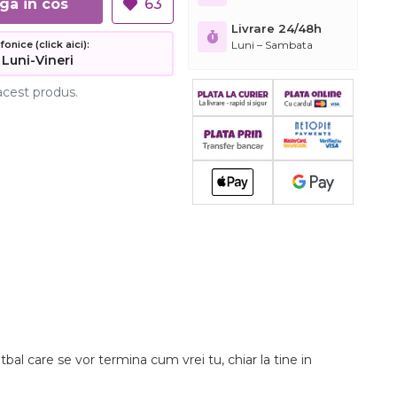
Adauga in cos
63
Livrare 24/48h
Luni – Sambata
nice (click aici):
 Luni-Vineri
acest produs.
bal care se vor termina cum vrei tu, chiar la tine in