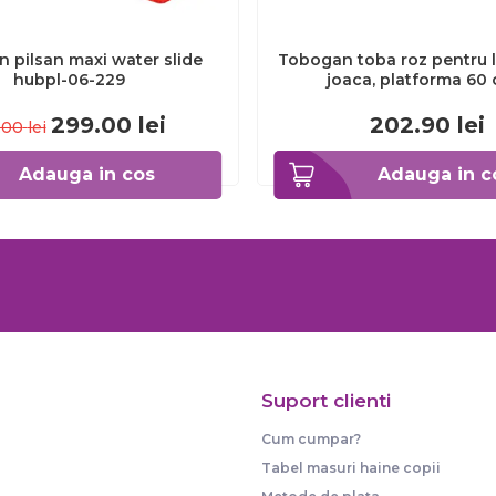
 pilsan maxi water slide
Tobogan toba roz pentru l
hubpl-06-229
joaca, platforma 60 
okekbt417.006.010.
299.00
lei
202.90
lei
.00
lei
Adauga in cos
Adauga in c
Suport clienti
Cum cumpar?
Tabel masuri haine copii