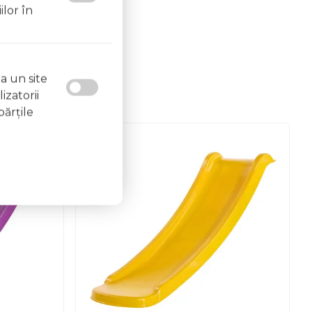
ilor în
a un site
izatorii
părţile