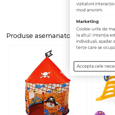
vizitatorii interacţ
mod anonim.
Marketing
Cookie-urile de mar
Produse
asemanatoare
la altul. Intenţia e
individuali, aşadar 
terţe care se ocupă
Accepta cele nece