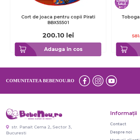
Cort de joaca pentru copii Pirati
Tobogan
BBX55501
200.10
lei
581
Adauga in cos
COMUNITATEA BEBENOU.RO
Informaţii
Contact
str. Panait Cerna 2, Sector 3,
Despre noi
Bucuresti