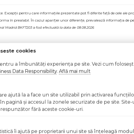
 Excepții pentru care informațiile prezentate pot fi diferite față de cele ale 
forma în prealabil. În cazul apariției unor diferențe, prevalează informația de pe
Real Madrid BKF7203 a fost efectuată la data de 08.08.2026
oseste cookies
pentru a îmbunătăți experiența pe site. Vezi cum foloseș
ness Data Responsibility
.
Află mai mult
e ajută la a face un site utilizabil prin activarea funcţiil
 pagină şi accesul la zonele securizate de pe site. Site-
respunzător fără aceste cookie-uri.
istică îi ajută pe proprietarii unui site să înţeleagă modu