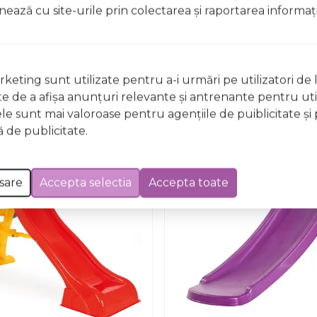
ionează cu site-urile prin colectarea şi raportarea informaţi
Nu există întrebări
keting sunt utilizate pentru a-i urmări pe utilizatori de l
ste de a afişa anunţuri relevante şi antrenante pentru util
ele sunt mai valoroase pentru agenţiile de puiblicitate şi 
 de publicitate.
Economisesti
282.00
lei
sare
Accepta selectia
Accepta toate