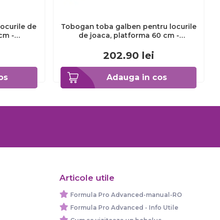
ocurile de
Tobogan toba galben pentru locurile
cm -
de joaca, platforma 60 cm -
001
okekbt417.006.003.001
202.90
lei
os
Adauga in cos
Articole utile
Formula Pro Advanced-manual-RO
Formula Pro Advanced - Info Utile