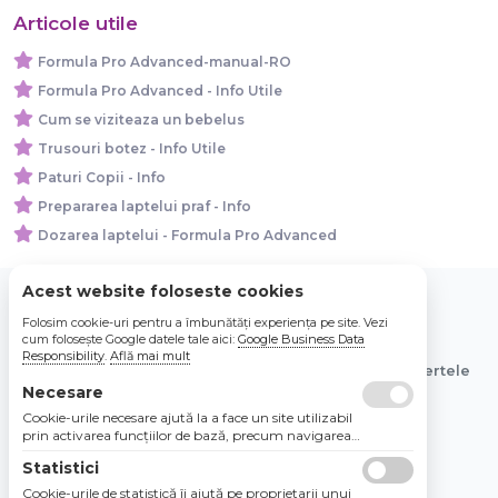
Articole utile
Formula Pro Advanced-manual-RO
Formula Pro Advanced - Info Utile
Cum se viziteaza un bebelus
Trusouri botez - Info Utile
Paturi Copii - Info
Prepararea laptelui praf - Info
Dozarea laptelui - Formula Pro Advanced
Acest website foloseste cookies
Folosim cookie-uri pentru a îmbunătăți experiența pe site. Vezi
© 2026 Bebe Nou Online Store SRL
cum folosește Google datele tale aici:
Google Business Data
Responsibility
.
Află mai mult
Toate preturile sunt exprimate in lei si includ tva. Ofertele
sunt valabile in limita stocului disponibil.
Necesare
Cookie-urile necesare ajută la a face un site utilizabil
prin activarea funcţiilor de bază, precum navigarea
în pagină şi accesul la zonele securizate de pe site.
Statistici
Site-ul nu poate funcţiona corespunzător fără aceste
cookie-uri.
Cookie-urile de statistică îi ajută pe proprietarii unui