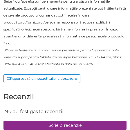
Bebe Nou face eforturi permanente pentru a păstra informațiile
actualizate. Excepții pentru care informațiile prezentate pot fi diferite față
de cele ale produsului comandat pot fi acelea în care
producătorul/furnizorul/persoana responsabilă aduce modificări
specificațiilor/etichetei acestuia, fără a ne informa în prealabil. În cazul
apariției unor diferențe, prevalează informația de pe etichetele produsului
fizic.
Ultima actualizare a informațiilor de prezentare pentru Organizator auto,
Jane, Cu suport pentru tableta, Cu multiple buzunare, 2 x 38 x 64 cm, Black
BYN8420421091548 a fost efectuată la data de 31.07.2026
Raportează o inexactitate la descriere
Recenzii
Nu au fost găsite recenzii
Scrie o recenzie