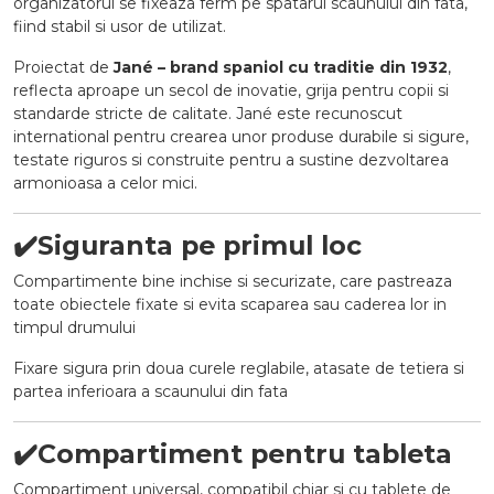
organizatorul se fixeaza ferm pe spatarul scaunului din fata,
fiind stabil si usor de utilizat.
Proiectat de
Jané – brand spaniol cu traditie din 1932
,
reflecta aproape un secol de inovatie, grija pentru copii si
standarde stricte de calitate. Jané este recunoscut
international pentru crearea unor produse durabile si sigure,
testate riguros si construite pentru a sustine dezvoltarea
armonioasa a celor mici.
✔️
Siguranta pe primul loc
Compartimente bine inchise si securizate, care pastreaza
toate obiectele fixate si evita scaparea sau caderea lor in
timpul drumului
Fixare sigura prin doua curele reglabile, atasate de tetiera si
partea inferioara a scaunului din fata
✔️
Compartiment pentru tableta
Compartiment universal, compatibil chiar si cu tablete de