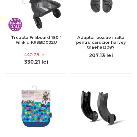
Treapta Filliboard 180 °
Adaptor pozitie inalta
Fillikid KRSBD002U
pentru carucior harvey
tnaeha13087
440.28
lei
207.13
lei
330.21
lei