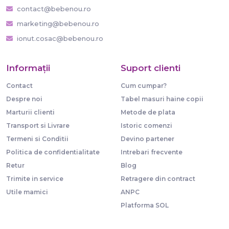
contact@bebenou.ro
marketing@bebenou.ro
ionut.cosac@bebenou.ro
Informaţii
Suport clienti
Contact
Cum cumpar?
Despre noi
Tabel masuri haine copii
Marturii clienti
Metode de plata
Transport si Livrare
Istoric comenzi
Termeni si Conditii
Devino partener
Politica de confidentialitate
Intrebari frecvente
Retur
Blog
Trimite in service
Retragere din contract
Utile mamici
ANPC
Platforma SOL