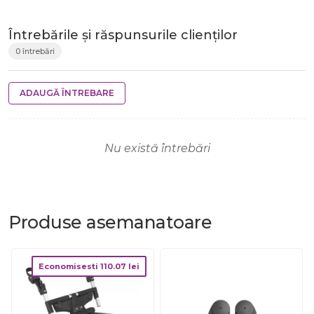
Întrebările și răspunsurile clienților
0 întrebări
ADAUGĂ ÎNTREBARE
Nu există întrebări
Produse
asemanatoare
Economisesti
110.07
lei