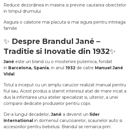
Reduce dezordinea in masina si previne cautarea obiectelor
in timpul drumului
Asigura o calatorie mai placuta si mai sigura pentru intreaga
familie
✨
Despre Brandul Jané –
Traditie si Inovatie din 1932
✨
Jané
este un brand cu o mostenire puternica, fondat
in
Barcelona, Spania
, in anul
1932
de catre
Manuel Jané
Vidal
.
Totul a inceput cu un simplu carucior realizat manual pentru
fiul sau. Acest produs a starnit interesul atat de mare incat a
dus la infiintarea unui atelier specializat si, ulterior, a unei
companii dedicate produselor pentru copii.
De-a lungul decadelor,
Jané
a devenit un
lider
international
in domeniul carucioarelor, scaunelor auto si
accesoriilor pentru bebelusi. Brandul se remarca prin: