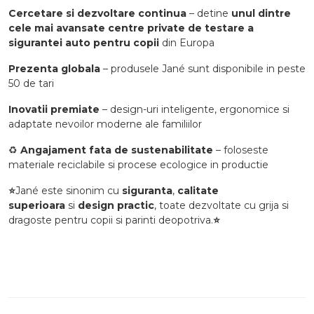
Cercetare si dezvoltare continua
– detine
unul dintre
cele mai avansate centre private de testare a
sigurantei auto pentru copii
din Europa
Prezenta globala
– produsele Jané sunt disponibile in peste
50 de tari
Inovatii premiate
– design-uri inteligente, ergonomice si
adaptate nevoilor moderne ale familiilor
♻️
Angajament fata de sustenabilitate
– foloseste
materiale reciclabile si procese ecologice in productie
⭐
Jané este sinonim cu
siguranta
,
calitate
superioara
si
design practic
, toate dezvoltate cu grija si
dragoste pentru copii si parinti deopotriva.
⭐