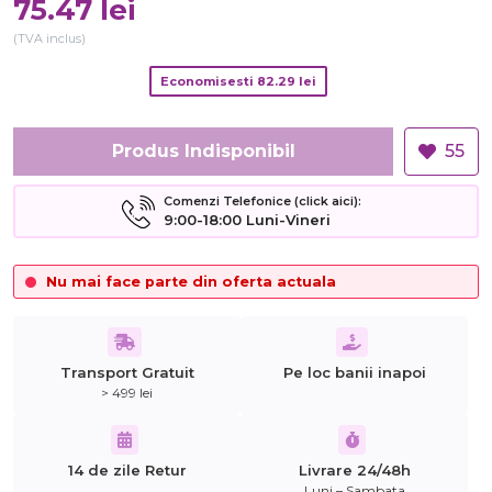
75.47
lei
(TVA inclus)
Economisesti
82.29
lei
Produs Indisponibil
55
Comenzi Telefonice (click aici):
9:00-18:00 Luni-Vineri
Nu mai face parte din oferta actuala
Transport Gratuit
Pe loc banii inapoi
> 499 lei
14 de zile Retur
Livrare 24/48h
Luni – Sambata