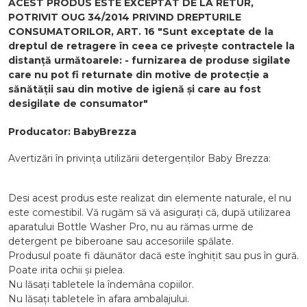
ACEST PRODUS ESTE EXCEPTAT DE LA RETUR,
POTRIVIT OUG 34/2014 PRIVIND DREPTURILE
CONSUMATORILOR, ART. 16 "Sunt exceptate de la
dreptul de retragere în ceea ce privește contractele la
distanță următoarele: - furnizarea de produse sigilate
care nu pot fi returnate din motive de protecție a
sănătății sau din motive de igienă și care au fost
desigilate de consumator"
Producator: BabyBrezza
Avertizări în privința utilizării detergenților Baby Brezza:
Desi acest produs este realizat din elemente naturale, el nu
este comestibil. Vă rugăm să vă asigurați că, după utilizarea
aparatului Bottle Washer Pro, nu au rămas urme de
detergent pe biberoane sau accesoriile spălate.
Produsul poate fi dăunător dacă este înghițit sau pus în gură.
Poate irita ochii și pielea.
Nu lăsați tabletele la îndemâna copiilor.
Nu lăsați tabletele în afara ambalajului.