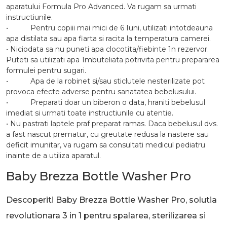
aparatului Formula Pro Advanced. Va rugam sa urmati
instructiunile.
• Pentru copiii mai mici de 6 Iuni, utilizati intotdeauna
apa distilata sau apa fiarta si racita la temperatura camerei.
• Niciodata sa nu puneti apa clocotita/fiebinte 1n rezervor.
Puteti sa utilizati apa 1mbuteliata potrivita pentru prepararea
formulei pentru sugari.
• Apa de la robinet si/sau sticlutele nesterilizate pot
provoca efecte adverse pentru sanatatea bebelusului.
• Preparati doar un biberon o data, hraniti bebelusul
imediat si urmati toate instructiunile cu atentie.
• Nu pastrati laptele praf preparat ramas. Daca bebelusul dvs.
a fast nascut prematur, cu greutate redusa la nastere sau
deficit imunitar, va rugam sa consultati medicul pediatru
inainte de a utiliza aparatul.
Baby Brezza Bottle Washer Pro
Descoperiti Baby Brezza Bottle Washer Pro, solutia
revolutionara 3 in 1 pentru spalarea, sterilizarea si