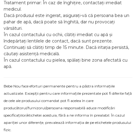
Tratament primar: În caz de înghițire, contactați imediat
medicul.
Dacă produsul este ingerat, asigurați-vă că persoana bea un
pahar de apă, dacă poate să înghită, dar nu provocați
vărsături.
În cazul contactului cu ochii, clătiți imediat cu apă și
îndepărtați lentilele de contact, dacă sunt prezente.
Continuați să clătiți timp de 15 minute. Dacă iritația persistă,
căutați asistență medicală.
În cazul contactului cu pielea, spălați bine zona afectată cu
apă.
Bebe Nou face eforturi permanente pentru a păstra informațiile
actualizate. Excepții pentru care informațiile prezentate pot fi diferite față
de cele ale produsului comandat pot fi acelea în care
producătorul/furnizorul/persoana responsabilă aduce modificări
specificațiilor/etichetei acestuia, fără a ne informa în prealabil. În cazul
apariției unor diferențe, prevalează informația de pe etichetele produsului
fizic.