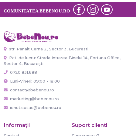
COMUNITATEA BEBENOU.RO
str. Panait Cerna 2, Sector 3, Bucuresti
Pct. de lucru: Strada Intrarea Binelui 1A, Fortuna Office,
Sector 4, București
0720.831.688
Luni-Vineri: 09:00 - 18:00
contact@bebenou.ro
marketing@bebenou.ro
ionut.cosac@bebenou.ro
Informaţii
Suport clienti
Contact
Cum cumpar?