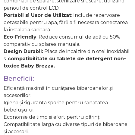
combinatii de spalare, sterilizare si uscare, utilizând
panoul de control LCD.
Portabil si Usor de Utilizat
: Include rezervoare
detasabile pentru apa, fãră a fi necesara conectarea
la instalatia sanitară.
Eco-Friendly
: Reduce consumul de apã cu 50%
comparativ cu splarea manuala.
Design Durabil:
Placa de incalzire din otel inoxidabil
si
compatibilitate cu tablete de detergent non-
toxice Baby Brezza.
Beneficii:
Eficiență maximă în curățarea biberoanelor și
accesoriilor.
Igienă și siguranță sporite pentru sănătatea
bebelușului.
Economie de timp și efort pentru părinți.
Compatibilitate largă cu diverse tipuri de biberoane
și accesorii.