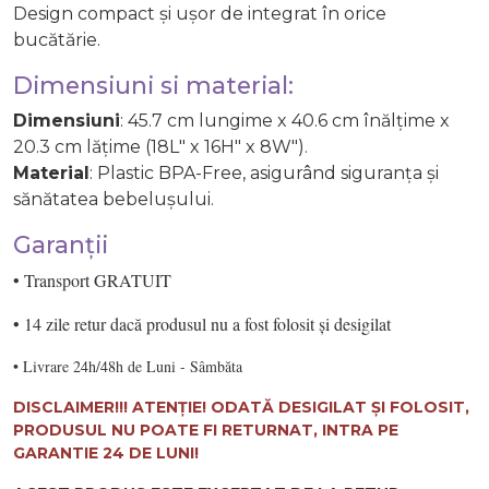
Design compact și ușor de integrat în orice
bucătărie.
Dimensiuni si material:
Dimensiuni
: 45.7 cm lungime x 40.6 cm înălțime x
20.3 cm lățime (18L" x 16H" x 8W").
Material
: Plastic BPA-Free, asigurând siguranța și
sănătatea bebelușului.
Garanții
• Transport GRATUIT
• 14 zile retur dacă produsul nu a fost folosit și desigilat
• Livrare 24h/48h de Luni - Sâmbăta
DISCLAIMER!!! ATENȚIE! ODATĂ DESIGILAT ȘI FOLOSIT,
PRODUSUL NU POATE FI RETURNAT, INTRA PE
GARANTIE 24 DE LUNI!