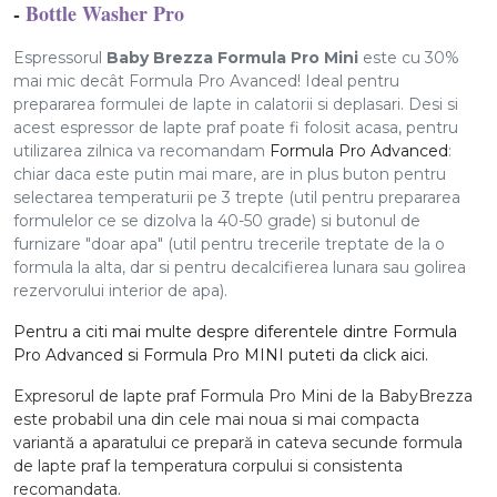
-
Bottle Washer Pro
Espressorul
Baby Brezza Formula Pro Mini
este cu 30%
mai mic decât Formula Pro Avanced! Ideal pentru
prepararea formulei de lapte in calatorii si deplasari. Desi si
acest espressor de lapte praf poate fi folosit acasa, pentru
utilizarea zilnica va recomandam
Formula Pro Advanced
:
chiar daca este putin mai mare, are in plus buton pentru
selectarea temperaturii pe 3 trepte (util pentru prepararea
formulelor ce se dizolva la 40-50 grade) si butonul de
furnizare "doar apa" (util pentru trecerile treptate de la o
formula la alta, dar si pentru decalcifierea lunara sau golirea
rezervorului interior de apa).
Pentru a citi mai multe despre diferentele dintre Formula
Pro Advanced si Formula Pro MINI puteti da click aici.
Expresorul de lapte praf Formula Pro Mini de la BabyBrezza
este probabil una din cele mai noua si mai compacta
variantă a aparatului ce prepară in cateva secunde formula
de lapte praf la temperatura corpului si consistenta
recomandata.