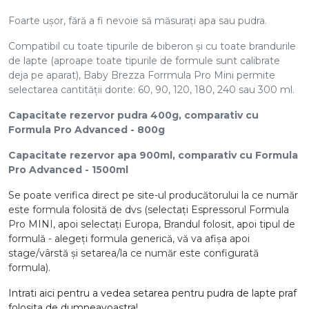
Foarte ușor, fără a fi nevoie să măsurați apa sau pudra.
Compatibil cu toate tipurile de biberon și cu toate brandurile
de lapte (aproape toate tipurile de formule sunt calibrate
deja pe aparat), Baby Brezza Forrmula Pro Mini permite
selectarea cantității dorite: 60, 90, 120, 180, 240 sau 300 ml.
Capacitate rezervor pudra 400g, comparativ cu
Formula Pro Advanced - 800g
Capacitate rezervor apa 900ml, comparativ cu Formula
Pro Advanced - 1500ml
Se poate verifica direct pe site-ul producătorului la ce număr
este formula folosită de dvs (selectați Espressorul Formula
Pro MINI, apoi selectați Europa, Brandul folosit, apoi tipul de
formulă - alegeți formula generică, vă va afișa apoi
stage/vârstă și setarea/la ce număr este configurată
formula).
Intrati aici pentru a vedea setarea pentru pudra de lapte praf
folosita de dumneavoastra!