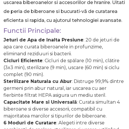
uscarea biberoanelor si accesoriilor de hranire.
Uitati
de peria de biberoane si bucurati-vã de curatarea
eficienta si rapida, cu ajutorul tehnologiei avansate.
Functii Principale:
Jeturi de Apa de Inalta Presiune
: 20 de jeturi de
apa care curata biberoanele in profunzime,
eliminand reziduuri si bacterii.
Cicluri Eficiente
: Cicluri de spălare (10 min), clătire
(3x3 min), sterilizare (9 min), uscare (60 min) si ciclu
complet (90 min).
Sterilizare Naturala cu Abur
: Distruge 99,9% dintre
germeni prin abur natural, iar uscarea cu aer
fierbinte filtrat HEPA asigura un mediu steril.
Capacitate Mare si Universală
: Curata simultan 4
biberoane si diverse accesorii, compatibil cu
majoritatea marcilor si tipurilor de biberoane.
6 Moduri de Curatare
: Alegeti intre diverse