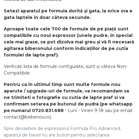
Setezi aparatul pe formula dorită și gata, la orice ora e
gata laptele în doar câteva secunde.
Aproape toate cele 700 de formule de pe piață sunt
compatibile cu noul espressor (unele pudre, în special
cele mai grase, se pot dizolva mai greu și vă fi necesară
agitarea biberonului conform indicațiilor de pe cutia
formulei de lapte praf).
Verificați lista de formule configurate, sunt și câteva Non-
Compatibile.
Pentru ca in ultimul timp sunt multe formule nou
aparute / upgrade-uri de formule, va recomandam sa
ne trimiteti o fotografie cu cutia de lapte praf si va
confirmam setarea pe butonul de pudra (pe whatsapp
pe numarul
0720.831.688
- Luni - Vineri 9-18 sau pe email
contact@bebenou.ro
).
Spre deosebire de espressorul Formula Pro Advanced,
aparatul de travel nu are buton pentru selectarea