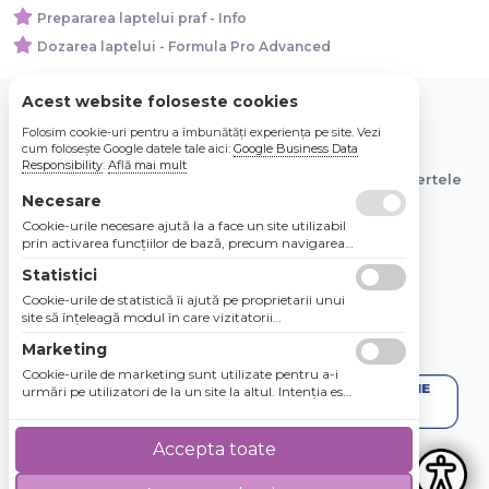
Prepararea laptelui praf - Info
Dozarea laptelui - Formula Pro Advanced
Acest website foloseste cookies
Folosim cookie-uri pentru a îmbunătăți experiența pe site. Vezi
© 2026 Bebe Nou Online Store SRL
cum folosește Google datele tale aici:
Google Business Data
Responsibility
.
Află mai mult
Toate preturile sunt exprimate in lei si includ tva. Ofertele
sunt valabile in limita stocului disponibil.
Necesare
Cookie-urile necesare ajută la a face un site utilizabil
prin activarea funcţiilor de bază, precum navigarea
în pagină şi accesul la zonele securizate de pe site.
Statistici
Site-ul nu poate funcţiona corespunzător fără aceste
cookie-uri.
Cookie-urile de statistică îi ajută pe proprietarii unui
site să înţeleagă modul în care vizitatorii
interacţionează cu site-urile prin colectarea şi
Marketing
raportarea informaţiilor în mod anonim.
Cookie-urile de marketing sunt utilizate pentru a-i
urmări pe utilizatori de la un site la altul. Intenţia este
de a afişa anunţuri relevante şi antrenante pentru
utilizatorii individuali, aşadar ele sunt mai valoroase
pentru agenţiile de puiblicitate şi părţile terţe care se
Accepta toate
ocupă de publicitate.