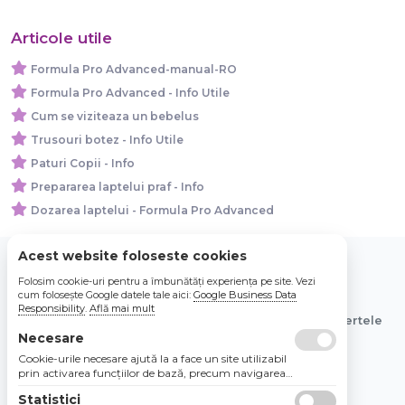
Articole utile
Formula Pro Advanced-manual-RO
Formula Pro Advanced - Info Utile
Cum se viziteaza un bebelus
Trusouri botez - Info Utile
Paturi Copii - Info
Prepararea laptelui praf - Info
Dozarea laptelui - Formula Pro Advanced
Acest website foloseste cookies
Folosim cookie-uri pentru a îmbunătăți experiența pe site. Vezi
© 2026 Bebe Nou Online Store SRL
cum folosește Google datele tale aici:
Google Business Data
Responsibility
.
Află mai mult
Toate preturile sunt exprimate in lei si includ tva. Ofertele
sunt valabile in limita stocului disponibil.
Necesare
Cookie-urile necesare ajută la a face un site utilizabil
prin activarea funcţiilor de bază, precum navigarea
în pagină şi accesul la zonele securizate de pe site.
Statistici
Site-ul nu poate funcţiona corespunzător fără aceste