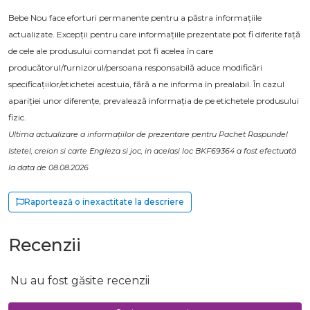
Bebe Nou face eforturi permanente pentru a păstra informațiile
actualizate. Excepții pentru care informațiile prezentate pot fi diferite față
de cele ale produsului comandat pot fi acelea în care
producătorul/furnizorul/persoana responsabilă aduce modificări
specificațiilor/etichetei acestuia, fără a ne informa în prealabil. În cazul
apariției unor diferențe, prevalează informația de pe etichetele produsului
fizic.
Ultima actualizare a informațiilor de prezentare pentru Pachet Raspundel
Istetel, creion si carte Engleza si joc, in acelasi loc BKF69364 a fost efectuată
la data de 08.08.2026
Raportează o inexactitate la descriere
Recenzii
Nu au fost găsite recenzii