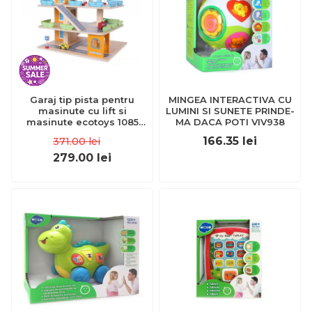
Garaj tip pista pentru
MINGEA INTERACTIVA CU
masinute cu lift si
LUMINI SI SUNETE PRINDE-
masinute ecotoys 1085
MA DACA POTI VIV938
edeedi1085
166.35
lei
371.00
lei
279.00
lei