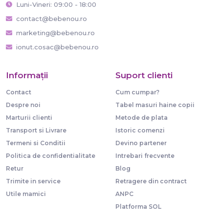
Luni-Vineri: 09:00 - 18:00
contact@bebenou.ro
marketing@bebenou.ro
ionut.cosac@bebenou.ro
Informaţii
Suport clienti
Contact
Cum cumpar?
Despre noi
Tabel masuri haine copii
Marturii clienti
Metode de plata
Transport si Livrare
Istoric comenzi
Termeni si Conditii
Devino partener
Politica de confidentialitate
Intrebari frecvente
Retur
Blog
Trimite in service
Retragere din contract
Utile mamici
ANPC
Platforma SOL