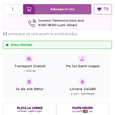
79
Adauga in cos
Comenzi Telefonice (click aici):
9:00-18:00 Luni-Vineri
3
persoane se uită acum la acest produs.
Stoc limitat
Transport Gratuit
Pe loc banii inapoi
> 499 lei
14 de zile Retur
Livrare 24/48h
Luni – Sambata