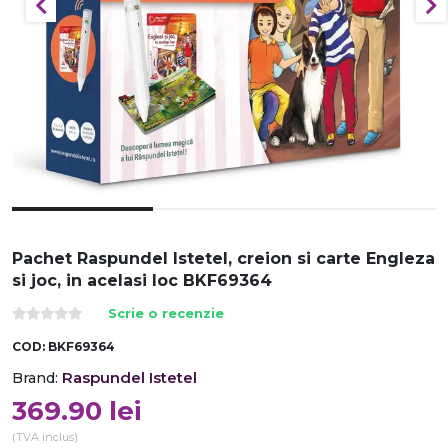
Pachet Raspundel Istetel, creion si carte Engleza
si joc, in acelasi loc BKF69364
Scrie o recenzie
COD:
BKF69364
Raspundel Istetel
Brand:
369.90
lei
(TVA inclus)