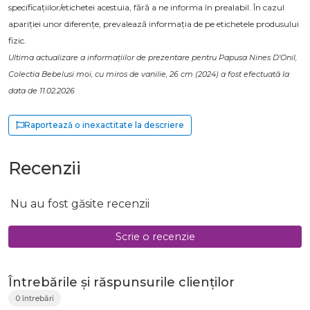
specificațiilor/etichetei acestuia, fără a ne informa în prealabil. În cazul
apariției unor diferențe, prevalează informația de pe etichetele produsului
fizic.
Ultima actualizare a informațiilor de prezentare pentru Papusa Nines D'Onil,
Colectia Bebelusi moi, cu miros de vanilie, 26 cm (2024) a fost efectuată la
data de 11.02.2026
Raportează o inexactitate la descriere
Recenzii
Nu au fost găsite recenzii
Scrie o recenzie
Întrebările și răspunsurile clienților
0 întrebări