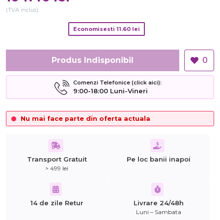
(TVA inclus)
Economisesti
11.60
lei
Produs Indisponibil
0
Comenzi Telefonice (click aici):
9:00-18:00 Luni-Vineri
Nu mai face parte din oferta actuala
Transport Gratuit
Pe loc banii inapoi
> 499 lei
14 de zile Retur
Livrare 24/48h
Luni – Sambata