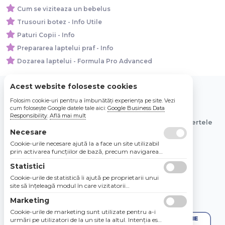
Cum se viziteaza un bebelus
Trusouri botez - Info Utile
Paturi Copii - Info
Prepararea laptelui praf - Info
Dozarea laptelui - Formula Pro Advanced
Acest website foloseste cookies
Folosim cookie-uri pentru a îmbunătăți experiența pe site. Vezi
© 2026 Bebe Nou Online Store SRL
cum folosește Google datele tale aici:
Google Business Data
Responsibility
.
Află mai mult
Toate preturile sunt exprimate in lei si includ tva. Ofertele
sunt valabile in limita stocului disponibil.
Necesare
Cookie-urile necesare ajută la a face un site utilizabil
prin activarea funcţiilor de bază, precum navigarea
în pagină şi accesul la zonele securizate de pe site.
Statistici
Site-ul nu poate funcţiona corespunzător fără aceste
cookie-uri.
Cookie-urile de statistică îi ajută pe proprietarii unui
site să înţeleagă modul în care vizitatorii
interacţionează cu site-urile prin colectarea şi
Marketing
raportarea informaţiilor în mod anonim.
Cookie-urile de marketing sunt utilizate pentru a-i
urmări pe utilizatori de la un site la altul. Intenţia este