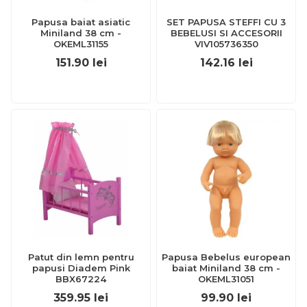
Papusa baiat asiatic
SET PAPUSA STEFFI CU 3
Miniland 38 cm -
BEBELUSI SI ACCESORII
OKEML31155
VIV105736350
151.90
lei
142.16
lei
Patut din lemn pentru
Papusa Bebelus european
papusi Diadem Pink
baiat Miniland 38 cm -
BBX67224
OKEML31051
359.95
lei
99.90
lei