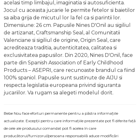
acelasi timp limbajul, imaginatia si autosuficienta.
Jocul cu aceasta jucarie le permite fetelor si baietilor
sa aiba grija de micutul lor la fel ca si parintii lor.
Dimensiune: 26 cm. Papusile Nines D'Onil au sigiliul
de artizanat, Craftsmanship Seal, al Comunitatii
Valenciane si sigiliul de origine, Origin Seal, care
acrediteaza traditia, autenticitatea, calitatea si
exclusivitatea papusilor. Din 2020, Nines D'Onil, face
parte din Spanish Association of Early Childhood
Products – ASEPRI, care recunoaste brandul ca fiind
100% spaniol. Papusile sunt sustinute de AIJU si
respecta legislatia europeana privind siguranta
jucariilor. Va rugam sa alegeti modelul dorit.
Bebe Nou face eforturi permanente pentru a păstra informațiile
actualizate. Excepții pentru care informațiile prezentate pot fi diferite față
de cele ale produsului comandat pot fi acelea în care
producătorul/furnizorul/persoana responsabilă aduce modificări