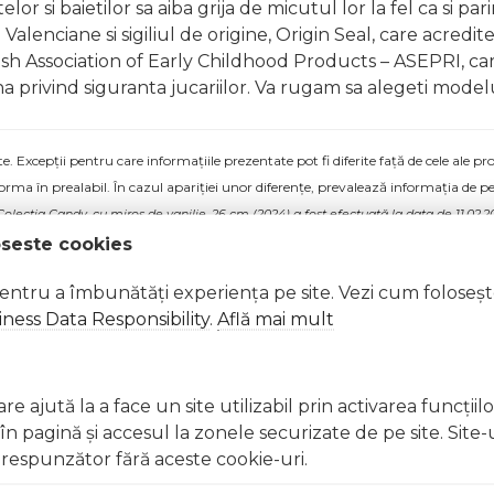
or si baietilor sa aiba grija de micutul lor la fel ca si pa
Valenciane si sigiliul de origine, Origin Seal, care acredite
nish Association of Early Childhood Products – ASEPRI, ca
a privind siguranta jucariilor. Va rugam sa alegeti modelu
 Excepții pentru care informațiile prezentate pot fi diferite față de cele ale 
forma în prealabil. În cazul apariției unor diferențe, prevalează informația de pe
olectia Candy, cu miros de vanilie, 26 cm (2024) a fost efectuată la data de 11.02.2
oseste cookies
pentru a îmbunătăți experiența pe site. Vezi cum foloseș
ness Data Responsibility
.
Află mai mult
e ajută la a face un site utilizabil prin activarea funcţiil
 pagină şi accesul la zonele securizate de pe site. Site-
respunzător fără aceste cookie-uri.