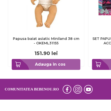
Papusa baiat asiatic Miniland 38 cm
SET PAPUS
- OKEML31155
ACC
151.90
lei
Adauga in cos
COMUNITATEA BEBENOU.RO