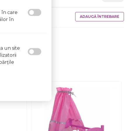
l în care
ADAUGĂ ÎNTREBARE
ilor în
a un site
izatorii
părţile