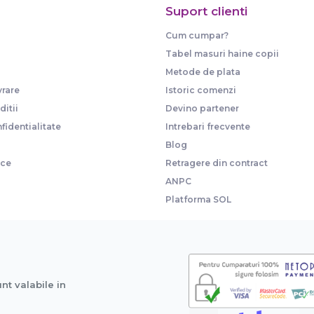
Suport clienti
Cum cumpar?
Tabel masuri haine copii
Metode de plata
vrare
Istoric comenzi
itii
Devino partener
fidentialitate
Intrebari frecvente
Blog
ice
Retragere din contract
ANPC
Platforma SOL
unt valabile in