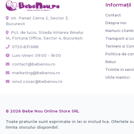
Informaţii
Contact
str. Panait Cerna 2, Sector 3,
Despre noi
Bucuresti
Marturii clienti
Pct. de lucru: Strada Intrarea Binelui
1A, Fortuna Office, Sector 4, București
Transport si Li
Termeni si Cond
0720.831.688
Politica de con
Luni-Vineri: 09:00 - 18:00
Retur
contact@bebenou.ro
Trimite in serv
marketing@bebenou.ro
Utile mamici
ionut.cosac@bebenou.ro
© 2026 Bebe Nou Online Store SRL
Toate preturile sunt exprimate in lei si includ tva. Ofertele s
limita stocului disponibil.