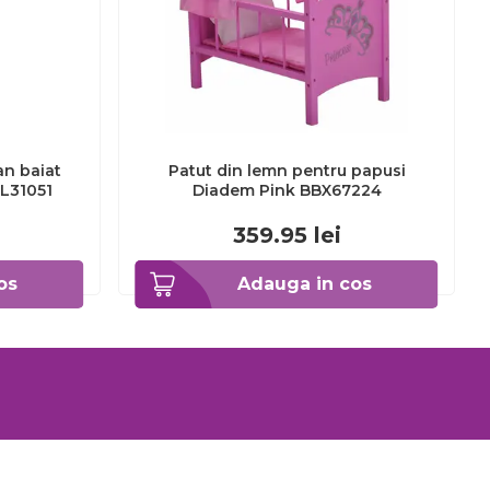
n baiat
Patut din lemn pentru papusi
L31051
Diadem Pink BBX67224
359.95
lei
os
Adauga in cos