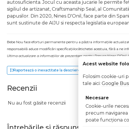
autosuficienta. Jocul cu aceasta jucarie le permite fetel
sigiliul de artizanat, Craftsmanship Seal, al Comunitatii 
papusilor. Din 2020, Nines D'Onil, face parte din Spa
sunt sustinute de AIJU si respecta legislatia european
Bebe Nou face eforturi permanente pentru a păstra informațiile actualizate.
responsabilă aduce modificări specificațiilor/etichetei acestuia, fără a ne in
Ultima actualizare a informațiilor de prezentare pentru Papusa Nines D'Onil, C
Acest website fol
Raportează o inexactitate la descriere
Folosim cookie-uri 
tale aici:
Google Busi
Recenzii
Necesare
Nu au fost găsite recenzii
Cookie-urile necesar
precum navigarea în
poate funcţiona co
Întrebările și răspunsurile clienților