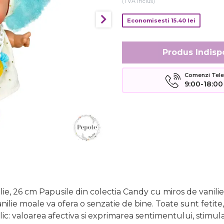
(TVA inclus)
Economisesti
15.40
lei
Produs Indisp
Comenzi Telefo
9:00-18:00
lie, 26 cm Papusile din colectia Candy cu miros de vanilie
nilie moale va ofera o senzatie de bine. Toate sunt fetite
ic: valoarea afectiva si exprimarea sentimentului, stimulan