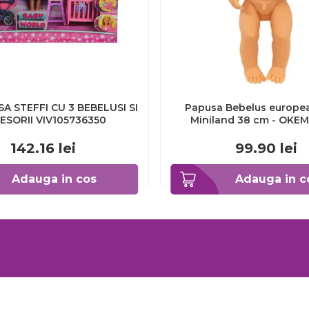
A STEFFI CU 3 BEBELUSI SI
Papusa Bebelus europea
ESORII VIV105736350
Miniland 38 cm - OKEM
142.16
lei
99.90
lei
Adauga in cos
Adauga in c