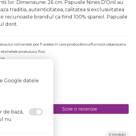
rintii lor. Dimensiune: 26 cm. Papusile Nines D'Onil au
aza traditia, autenticitatea, calitatea si exclusivitatea
re recunoaste brandul ca fiind 100% spaniol. Papusile
l dorit.
produsului comandat pot fi acelea în care producătorul/furnizorul/persoana
 etichetele produsului fizic.
026
te Google datele
Scrie o recenzie
or de bază,
ul nu
0 întrebări