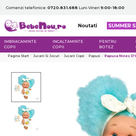
Comenzi telefonice:
0720.831.688
Luni-Vineri
9:00-18:00
Noutati
SUMMER S
IMBRACAMINTE
INCALTAMINTE
PENTRU
COPII
COPII
BOTEZ
Pagina Start
Jucarii Si Jocuri
Jucarii Copii
Papusi
Papusa Nines D'O