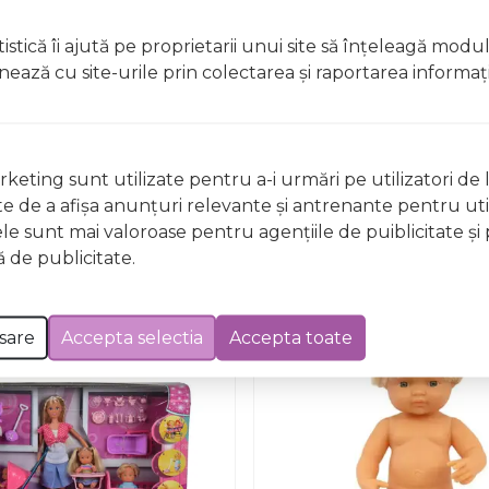
istică îi ajută pe proprietarii unui site să înţeleagă modu
ionează cu site-urile prin colectarea şi raportarea informaţi
Nu există întrebări
keting sunt utilizate pentru a-i urmări pe utilizatori de l
ste de a afişa anunţuri relevante şi antrenante pentru util
ele sunt mai valoroase pentru agenţiile de puiblicitate şi 
 de publicitate.
sare
Accepta selectia
Accepta toate