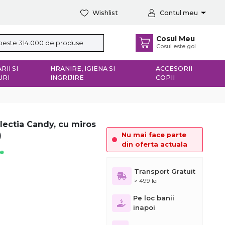
Wishlist
Contul meu
Cosul Meu
Cosul este gol
RII SI
HRANIRE, IGIENA SI
ACCESORII
URI
INGRIJIRE
COPII
lectia Candy, cu miros
)
Nu mai face parte
din oferta actuala
ie
Transport Gratuit
> 499 lei
Pe loc banii
inapoi