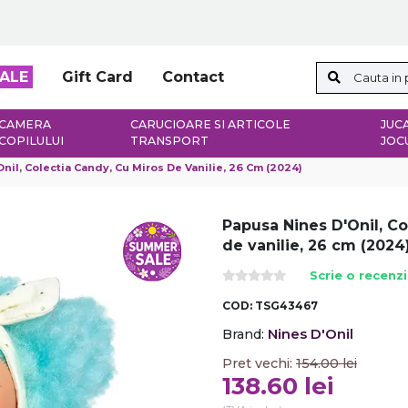
ALE
Gift Card
Contact
CAMERA
CARUCIOARE SI ARTICOLE
JUCA
COPILULUI
TRANSPORT
JOC
nil, Colectia Candy, Cu Miros De Vanilie, 26 Cm (2024)
Papusa Nines D'Onil, Co
de vanilie, 26 cm (2024
Scrie o recenz
COD:
TSG43467
Nines D'Onil
Brand:
Pret vechi:
154.00
lei
138.60
lei