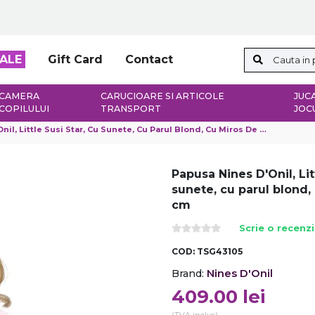
ALE
Gift Card
Contact
CAMERA
CARUCIOARE SI ARTICOLE
JUCA
COPILULUI
TRANSPORT
JOC
 Little Susi Star, Cu Sunete, Cu Parul Blond, Cu Miros De Vanilie, 40 Cm
Papusa Nines D'Onil, Lit
sunete, cu parul blond,
cm
Scrie o recenz
COD:
TSG43105
Nines D'Onil
Brand:
409.00
lei