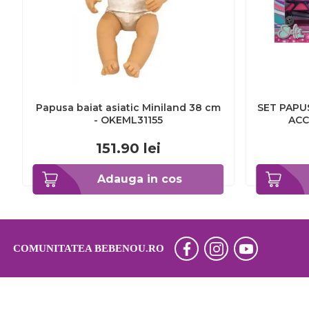
Papusa baiat asiatic Miniland 38 cm
SET PAPUS
- OKEML31155
ACC
151.90
lei
Adauga in cos
COMUNITATEA BEBENOU.RO