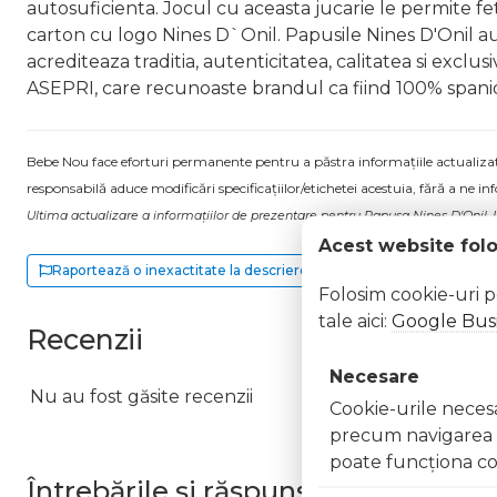
autosuficienta. Jocul cu aceasta jucarie le permite fete
carton cu logo Nines D`Onil. Papusile Nines D'Onil au si
acrediteaza traditia, autenticitatea, calitatea si excl
ASEPRI, care recunoaste brandul ca fiind 100% spaniol.
Bebe Nou face eforturi permanente pentru a păstra informațiile actualizate.
responsabilă aduce modificări specificațiilor/etichetei acestuia, fără a ne in
Ultima actualizare a informațiilor de prezentare pentru Papusa Nines D'Onil, Lit
Acest website fol
Raportează o inexactitate la descriere
Folosim cookie-uri 
tale aici:
Google Busi
Recenzii
Necesare
Nu au fost găsite recenzii
Cookie-urile necesar
precum navigarea în
poate funcţiona co
Întrebările și răspunsurile clienților