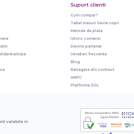
Suport clienti
Cum cumpar?
Tabel masuri haine copii
Metode de plata
vrare
Istoric comenzi
itii
Devino partener
fidentialitate
Intrebari frecvente
Blog
ice
Retragere din contract
ANPC
Platforma SOL
unt valabile in