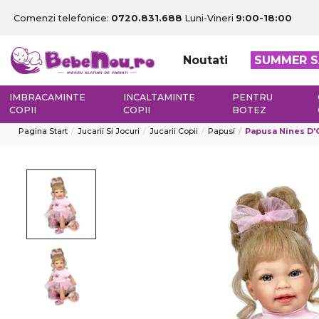
Comenzi telefonice:
0720.831.688
Luni-Vineri
9:00-18:00
Noutati
SUMMER S
IMBRACAMINTE
INCALTAMINTE
PENTRU
COPII
COPII
BOTEZ
Pagina Start
Jucarii Si Jocuri
Jucarii Copii
Papusi
Papusa Nines D'Onil,