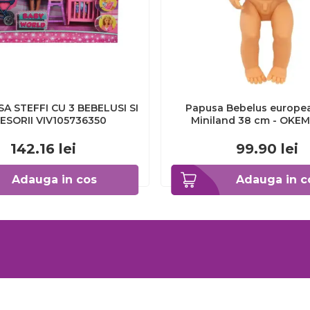
A STEFFI CU 3 BEBELUSI SI
Papusa Bebelus europea
ESORII VIV105736350
Miniland 38 cm - OKEM
142.16
lei
99.90
lei
Adauga in cos
Adauga in c