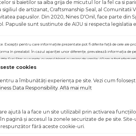
lor si baietilor sa aiba grija de micutul lor la fel ca si p
giliul de artizanat, Craftsmanship Seal, al Comunitatii Val
usivitatea papusilor. Din 2020, Nines D'Onil, face parte di
 Papusile sunt sustinute de AIJU si respecta legislatia e
 Excepții pentru care informațiile prezentate pot fi diferite față de cele ale 
forma în prealabil. În cazul apariției unor diferențe, prevalează informația de pe
tle Susi Star, cu sunete, cu parul blond, cu miros de vanilie, 40 cm a fost efectuată
oseste cookies
pentru a îmbunătăți experiența pe site. Vezi cum foloseș
ness Data Responsibility
.
Află mai mult
e ajută la a face un site utilizabil prin activarea funcţiil
 pagină şi accesul la zonele securizate de pe site. Site-
respunzător fără aceste cookie-uri.