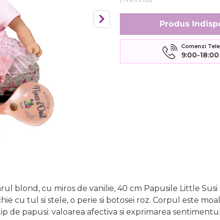
(TVA inclus)
Produs Indisp
Comenzi Telefo
9:00-18:00
parul blond, cu miros de vanilie, 40 cm Papusile Little Su
ie cu tul si stele, o perie si botosei roz. Corpul este moa
tip de papusi: valoarea afectiva si exprimarea sentimentulu