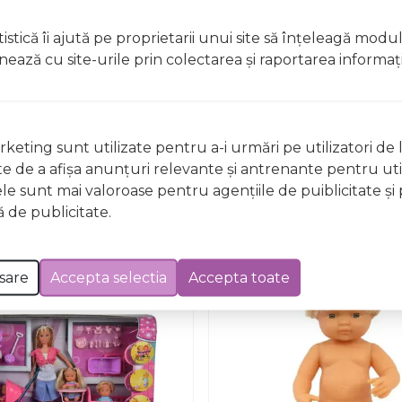
istică îi ajută pe proprietarii unui site să înţeleagă modu
ionează cu site-urile prin colectarea şi raportarea informaţi
Nu există întrebări
keting sunt utilizate pentru a-i urmări pe utilizatori de l
ste de a afişa anunţuri relevante şi antrenante pentru util
ele sunt mai valoroase pentru agenţiile de puiblicitate şi 
 de publicitate.
sare
Accepta selectia
Accepta toate