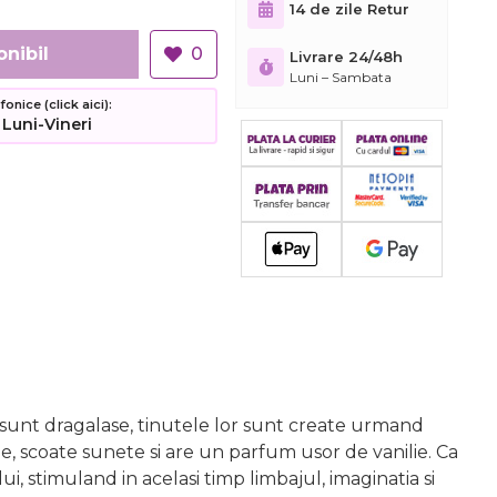
14 de zile Retur
onibil
0
Livrare 24/48h
Luni – Sambata
nice (click aici):
 Luni-Vineri
si sunt dragalase, tinutele lor sunt create urmand
le, scoate sunete si are un parfum usor de vanilie. Ca
i, stimuland in acelasi timp limbajul, imaginatia si