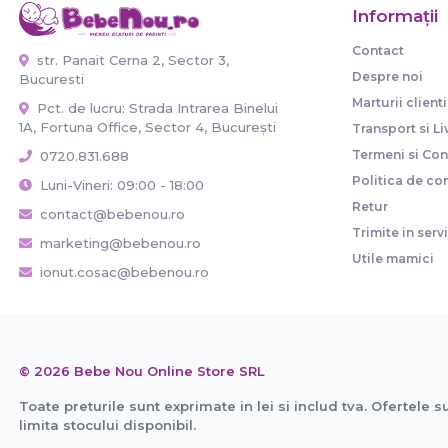
Informaţii
Contact
str. Panait Cerna 2, Sector 3,
Despre noi
Bucuresti
Marturii clienti
Pct. de lucru: Strada Intrarea Binelui
1A, Fortuna Office, Sector 4, București
Transport si Li
Termeni si Cond
0720.831.688
Politica de con
Luni-Vineri: 09:00 - 18:00
Retur
contact@bebenou.ro
Trimite in serv
marketing@bebenou.ro
Utile mamici
ionut.cosac@bebenou.ro
© 2026 Bebe Nou Online Store SRL
Toate preturile sunt exprimate in lei si includ tva. Ofertele s
limita stocului disponibil.