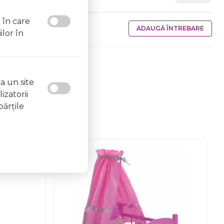
l în care
ADAUGĂ ÎNTREBARE
ilor în
a un site
izatorii
părţile