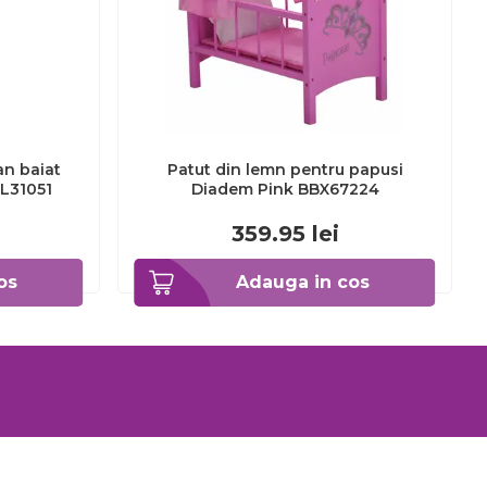
n baiat
Patut din lemn pentru papusi
L31051
Diadem Pink BBX67224
359.95
lei
os
Adauga in cos