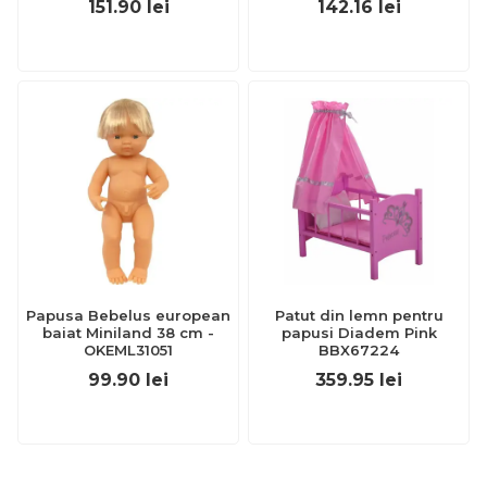
151.90
lei
142.16
lei
Papusa Bebelus european
Patut din lemn pentru
baiat Miniland 38 cm -
papusi Diadem Pink
OKEML31051
BBX67224
99.90
lei
359.95
lei