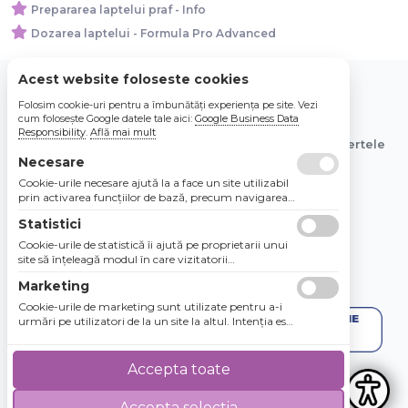
Prepararea laptelui praf - Info
Dozarea laptelui - Formula Pro Advanced
Acest website foloseste cookies
Folosim cookie-uri pentru a îmbunătăți experiența pe site. Vezi
© 2026 Bebe Nou Online Store SRL
cum folosește Google datele tale aici:
Google Business Data
Responsibility
.
Află mai mult
Toate preturile sunt exprimate in lei si includ tva. Ofertele
sunt valabile in limita stocului disponibil.
Necesare
Cookie-urile necesare ajută la a face un site utilizabil
prin activarea funcţiilor de bază, precum navigarea
în pagină şi accesul la zonele securizate de pe site.
Statistici
Site-ul nu poate funcţiona corespunzător fără aceste
cookie-uri.
Cookie-urile de statistică îi ajută pe proprietarii unui
site să înţeleagă modul în care vizitatorii
interacţionează cu site-urile prin colectarea şi
Marketing
raportarea informaţiilor în mod anonim.
Cookie-urile de marketing sunt utilizate pentru a-i
urmări pe utilizatori de la un site la altul. Intenţia este
de a afişa anunţuri relevante şi antrenante pentru
utilizatorii individuali, aşadar ele sunt mai valoroase
pentru agenţiile de puiblicitate şi părţile terţe care se
Accepta toate
ocupă de publicitate.
Accepta selectia