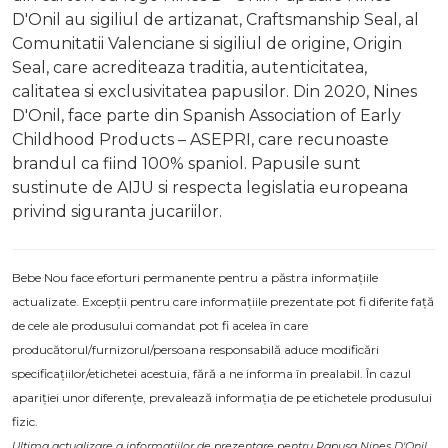
D'Onil au sigiliul de artizanat, Craftsmanship Seal, al
Comunitatii Valenciane si sigiliul de origine, Origin
Seal, care acrediteaza traditia, autenticitatea,
calitatea si exclusivitatea papusilor. Din 2020, Nines
D'Onil, face parte din Spanish Association of Early
Childhood Products – ASEPRI, care recunoaste
brandul ca fiind 100% spaniol. Papusile sunt
sustinute de AIJU si respecta legislatia europeana
privind siguranta jucariilor.
Bebe Nou face eforturi permanente pentru a păstra informațiile
actualizate. Excepții pentru care informațiile prezentate pot fi diferite față
de cele ale produsului comandat pot fi acelea în care
producătorul/furnizorul/persoana responsabilă aduce modificări
specificațiilor/etichetei acestuia, fără a ne informa în prealabil. În cazul
apariției unor diferențe, prevalează informația de pe etichetele produsului
fizic.
Ultima actualizare a informațiilor de prezentare pentru Papusa Nines D'Onil,