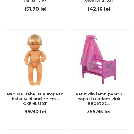
OKEML31155
VIV105736350
151.90
lei
142.16
lei
Papusa Bebelus european
Patut din lemn pentru
baiat Miniland 38 cm -
papusi Diadem Pink
OKEML31051
BBX67224
99.90
lei
359.95
lei