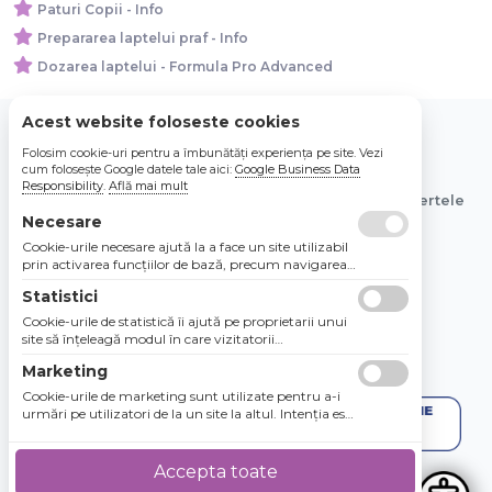
Paturi Copii - Info
Prepararea laptelui praf - Info
Dozarea laptelui - Formula Pro Advanced
Acest website foloseste cookies
Folosim cookie-uri pentru a îmbunătăți experiența pe site. Vezi
© 2026 Bebe Nou Online Store SRL
cum folosește Google datele tale aici:
Google Business Data
Responsibility
.
Află mai mult
Toate preturile sunt exprimate in lei si includ tva. Ofertele
sunt valabile in limita stocului disponibil.
Necesare
Cookie-urile necesare ajută la a face un site utilizabil
prin activarea funcţiilor de bază, precum navigarea
în pagină şi accesul la zonele securizate de pe site.
Statistici
Site-ul nu poate funcţiona corespunzător fără aceste
cookie-uri.
Cookie-urile de statistică îi ajută pe proprietarii unui
site să înţeleagă modul în care vizitatorii
interacţionează cu site-urile prin colectarea şi
Marketing
raportarea informaţiilor în mod anonim.
Cookie-urile de marketing sunt utilizate pentru a-i
urmări pe utilizatori de la un site la altul. Intenţia este
de a afişa anunţuri relevante şi antrenante pentru
utilizatorii individuali, aşadar ele sunt mai valoroase
pentru agenţiile de puiblicitate şi părţile terţe care se
Accepta toate
ocupă de publicitate.