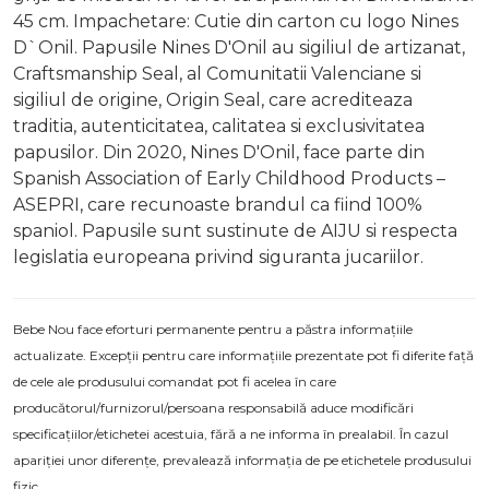
45 cm. Impachetare: Cutie din carton cu logo Nines
D`Onil. Papusile Nines D'Onil au sigiliul de artizanat,
Craftsmanship Seal, al Comunitatii Valenciane si
sigiliul de origine, Origin Seal, care acrediteaza
traditia, autenticitatea, calitatea si exclusivitatea
papusilor. Din 2020, Nines D'Onil, face parte din
Spanish Association of Early Childhood Products –
ASEPRI, care recunoaste brandul ca fiind 100%
spaniol. Papusile sunt sustinute de AIJU si respecta
legislatia europeana privind siguranta jucariilor.
Bebe Nou face eforturi permanente pentru a păstra informațiile
actualizate. Excepții pentru care informațiile prezentate pot fi diferite față
de cele ale produsului comandat pot fi acelea în care
producătorul/furnizorul/persoana responsabilă aduce modificări
specificațiilor/etichetei acestuia, fără a ne informa în prealabil. În cazul
apariției unor diferențe, prevalează informația de pe etichetele produsului
fizic.