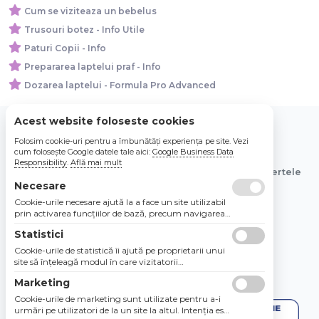
Cum se viziteaza un bebelus
Trusouri botez - Info Utile
Paturi Copii - Info
Prepararea laptelui praf - Info
Dozarea laptelui - Formula Pro Advanced
Acest website foloseste cookies
Folosim cookie-uri pentru a îmbunătăți experiența pe site. Vezi
© 2026 Bebe Nou Online Store SRL
cum folosește Google datele tale aici:
Google Business Data
Responsibility
.
Află mai mult
Toate preturile sunt exprimate in lei si includ tva. Ofertele
sunt valabile in limita stocului disponibil.
Necesare
Cookie-urile necesare ajută la a face un site utilizabil
prin activarea funcţiilor de bază, precum navigarea
în pagină şi accesul la zonele securizate de pe site.
Statistici
Site-ul nu poate funcţiona corespunzător fără aceste
cookie-uri.
Cookie-urile de statistică îi ajută pe proprietarii unui
site să înţeleagă modul în care vizitatorii
interacţionează cu site-urile prin colectarea şi
Marketing
raportarea informaţiilor în mod anonim.
Cookie-urile de marketing sunt utilizate pentru a-i
urmări pe utilizatori de la un site la altul. Intenţia este