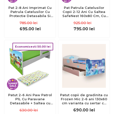
Pat 2-8 Ani Imprimat Cu
Pat Patrula Catelusilor
Patrula Catelusilor Cu
Copii 2-12 Ani Cu Saltea
Protectie Detasabila Si
SafeNest 160x80 Cm, Cu
Saltea SafeNest 140x70
Protectie Laterala
785.00
lei
925.00
lei
Ptv1665
Detasabila Ptv1669
695.00
lei
795.00
lei
Economisesti
50.00
lei
Patut 2-6 Ani Paw Patrol
Patut copii de gradinita cu
P1L Cu Paravane
Frozen Mic 2-6 ani 130x60
Detasabile + Saltea cu
cm varianta cu sertar cu
lana SafeNest 130x60x6
saltea SafeNest
690.00
lei
630.00
lei
cm Pc-p-mk-paw-p1l-60
CMG51894326919508