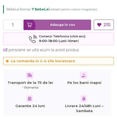
BebeLei bonus:
7 BebeLei
(
Valabil pentru clienții înregistrați
)
210
Adauga in cos
Comenzi Telefonice (click aici):
9:00-18:00 Luni-Vineri
3
persoane se uită acum la acest produs.
La comanda in 2-4 zile lucratoare
Transport de la 75 de lei
Pe loc banii inapoi
- Romania
Garantie 24 luni
Livrare 24/48h Luni –
Sambata