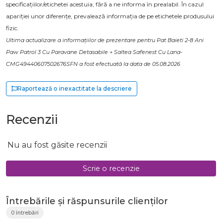
specificațiilor/etichetei acestuia, fără a ne informa în prealabil. În cazul
apariției unor diferențe, prevalează informația de pe etichetele produsului
fizic.
Ultima actualizare a informațiilor de prezentare pentru Pat Baieti 2-8 Ani
Paw Patrol 3 Cu Paravane Detasabile + Saltea Safenest Cu Lana-
CMG49440607502676SFN a fost efectuată la data de 05.08.2026
Raportează o inexactitate la descriere
Recenzii
Nu au fost găsite recenzii
Scrie o recenzie
Întrebările și răspunsurile clienților
0 întrebări