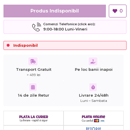
Produs Indisponibil
0
Comenzi Telefonice (click aici):
9:00-18:00 Luni-Vineri
Indisponibil
Transport Gratuit
Pe loc banii inapoi
> 499 lei
14 de zile Retur
Livrare 24/48h
Luni – Sambata