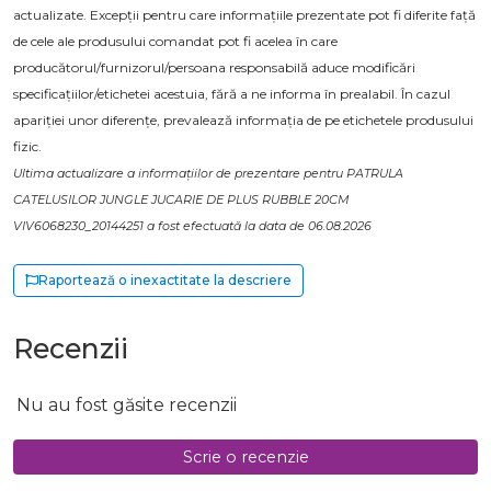
actualizate. Excepții pentru care informațiile prezentate pot fi diferite față
de cele ale produsului comandat pot fi acelea în care
producătorul/furnizorul/persoana responsabilă aduce modificări
specificațiilor/etichetei acestuia, fără a ne informa în prealabil. În cazul
apariției unor diferențe, prevalează informația de pe etichetele produsului
fizic.
Ultima actualizare a informațiilor de prezentare pentru PATRULA
CATELUSILOR JUNGLE JUCARIE DE PLUS RUBBLE 20CM
VIV6068230_20144251 a fost efectuată la data de 06.08.2026
Raportează o inexactitate la descriere
Recenzii
Nu au fost găsite recenzii
Scrie o recenzie