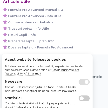
Articole utile
Formula Pro Advanced-manual-RO
Formula Pro Advanced - Info Utile
Cum se viziteaza un bebelus
Trusouri botez - Info Utile
Paturi Copii - Info
Prepararea laptelui praf - Info
Dozarea laptelui - Formula Pro Advanced
Acest website foloseste cookies
Folosim cookie-uri pentru a îmbunătăți experiența pe site. Vezi
© 2026 Bebe Nou Online Store SRL
cum folosește Google datele tale aici:
Google Business Data
Responsibility
.
Află mai mult
Toate preturile sunt exprimate in lei si includ tva. Ofertele
sunt valabile in limita stocului disponibil.
Necesare
Cookie-urile necesare ajută la a face un site utilizabil
prin activarea funcţiilor de bază, precum navigarea
în pagină şi accesul la zonele securizate de pe site.
Statistici
Site-ul nu poate funcţiona corespunzător fără aceste
cookie-uri.
Cookie-urile de statistică îi ajută pe proprietarii unui
site să înţeleagă modul în care vizitatorii