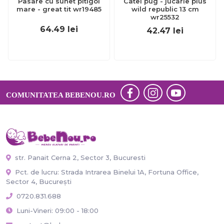
Pasare cu sunet pitigoi
Catel pug - jucarie plus
mare - great tit wr19485
wild republic 13 cm
wr25532
64.49
lei
42.47
lei
COMUNITATEA BEBENOU.RO
str. Panait Cerna 2, Sector 3, Bucuresti
Pct. de lucru: Strada Intrarea Binelui 1A, Fortuna Office,
Sector 4, București
0720.831.688
Luni-Vineri: 09:00 - 18:00