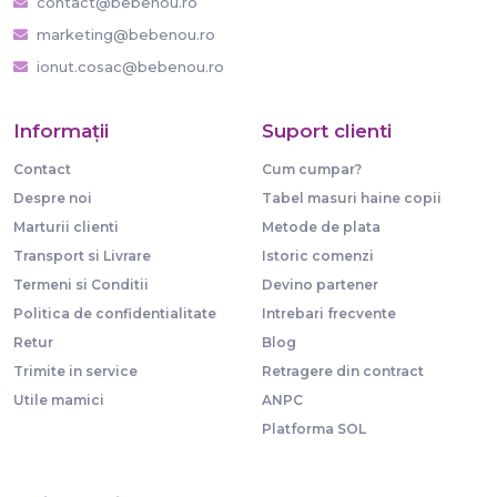
contact@bebenou.ro
marketing@bebenou.ro
ionut.cosac@bebenou.ro
Informaţii
Suport clienti
Contact
Cum cumpar?
Despre noi
Tabel masuri haine copii
Marturii clienti
Metode de plata
Transport si Livrare
Istoric comenzi
Termeni si Conditii
Devino partener
Politica de confidentialitate
Intrebari frecvente
Retur
Blog
Trimite in service
Retragere din contract
Utile mamici
ANPC
Platforma SOL