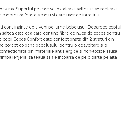
astras. Suportul pe care se instaleaza salteaua se regleaza
 se monteaza foarte simplu si este usor de intretinut.
ti cont inainte de a veni pe lume bebelusul. Deoarece copilul
ata saltea este cea care contine fibre de nuca de cocos pentru
ua copii Cocos Confort este confectionata din 2 straturi din
nand corect coloana bebelusului pentru o dezvoltare si o
confectionata din materiale antialergice si non-toxice. Husa
himba lenjeria, salteaua sa fie intoarsa de pe o parte pe alta