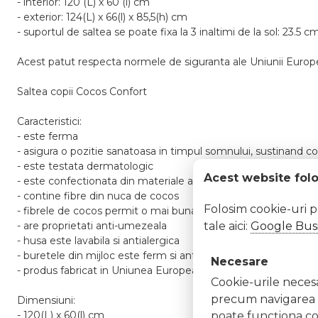
- interior: 120 (L) x 60 (l) cm
- exterior: 124(L) x 66(l) x 85,5(h) cm
- suportul de saltea se poate fixa la 3 inaltimi de la sol: 23.5 
Acest patut respecta normele de siguranta ale Uniunii Europene
Saltea copii Cocos Confort
Caracteristici:
- este ferma
- asigura o pozitie sanatoasa in timpul somnului, sustinand c
- este testata dermatologic
Acest website fol
- este confectionata din materiale antialergice si non-toxice
- contine fibre din nuca de cocos
Folosim cookie-uri 
- fibrele de cocos permit o mai buna circulare a aerului din sal
tale aici:
Google Busi
- are proprietati anti-umezeala
- husa este lavabila si antialergica
- buretele din mijloc este ferm si antialergic
Necesare
- produs fabricat in Uniunea Europeana.
Cookie-urile necesar
precum navigarea în
Dimensiuni:
- 120(L) x 60(l) cm
poate funcţiona co