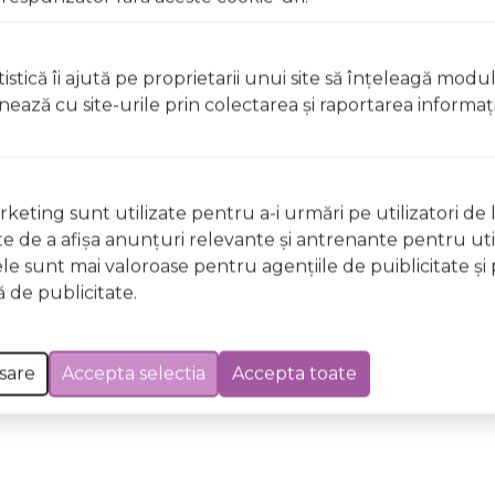
e intoarsa de pe o parte pe alta, pentru o mai buna aerisire.
istică îi ajută pe proprietarii unui site să înţeleagă modu
ionează cu site-urile prin colectarea şi raportarea informaţi
in pret.
keting sunt utilizate pentru a-i urmări pe utilizatori de l
 Excepții pentru care informațiile prezentate pot fi diferite față de cele ale 
ste de a afişa anunţuri relevante şi antrenante pentru util
forma în prealabil. În cazul apariției unor diferențe, prevalează informația de pe
ele sunt mai valoroase pentru agenţiile de puiblicitate şi 
PS Paula Alb + Saltea 10 MyKids Confort II 00009531 a fost efectuată la data de 06.
 de publicitate.
sare
Accepta selectia
Accepta toate