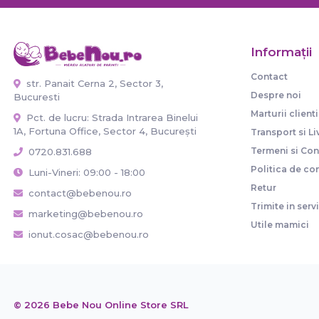
Informaţii
Contact
str. Panait Cerna 2, Sector 3,
Despre noi
Bucuresti
Marturii clienti
Pct. de lucru: Strada Intrarea Binelui
1A, Fortuna Office, Sector 4, București
Transport si Li
Termeni si Cond
0720.831.688
Politica de con
Luni-Vineri: 09:00 - 18:00
Retur
contact@bebenou.ro
Trimite in serv
marketing@bebenou.ro
Utile mamici
ionut.cosac@bebenou.ro
© 2026 Bebe Nou Online Store SRL