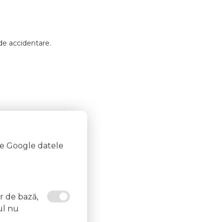
 de accidentare.
te Google datele
or de bază,
ul nu