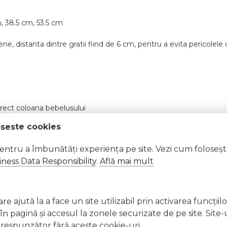
cm, 38.5 cm, 53.5 cm
, distanta dintre gratii fiind de 6 cm, pentru a evita pericolele
orect coloana bebelusului
oseste cookies
pentru a îmbunătăți experiența pe site. Vezi cum foloseș
tea si impiedica incalzirea excesiva a corpului
ness Data Responsibility
.
Află mai mult
e ajută la a face un site utilizabil prin activarea funcţiil
 pagină şi accesul la zonele securizate de pe site. Site-
respunzător fără aceste cookie-uri.