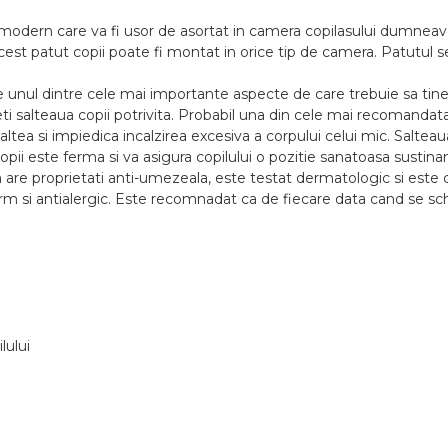
modern care va fi usor de asortat in camera copilasului dumneavo
. Acest patut copii poate fi montat in orice tip de camera. Patutul
e unul dintre cele mai importante aspecte de care trebuie sa tine
geti salteaua copii potrivita. Probabil una din cele mai recomand
altea si impiedica incalzirea excesiva a corpului celui mic. Saltea
 copii este ferma si va asigura copilului o pozitie sanatoasa susti
a are proprietati anti-umezeala, este testat dermatologic si este 
l ferm si antialergic. Este recomnadat ca de fiecare data cand se sc
lului