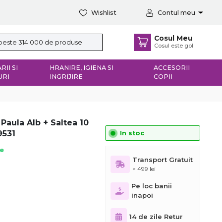
Wishlist
Contul meu
Cosul Meu
Cosul este gol
RII SI
HRANIRE, IGIENA SI
ACCESORII
URI
INGRIJIRE
COPII
 Paula Alb + Saltea 10
9531
In stoc
ie
Transport Gratuit
> 499 lei
Pe loc banii
inapoi
14 de zile Retur