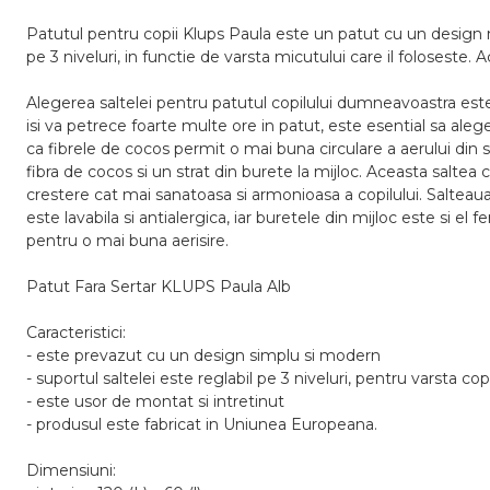
Patutul pentru copii Klups Paula este un patut cu un design 
pe 3 niveluri, in functie de varsta micutului care il foloseste
Alegerea saltelei pentru patutul copilului dumneavoastra est
isi va petrece foarte multe ore in patut, este esential sa ale
ca fibrele de cocos permit o mai buna circulare a aerului din s
fibra de cocos si un strat din burete la mijloc. Aceasta saltea
crestere cat mai sanatoasa si armonioasa a copilului. Salteau
este lavabila si antialergica, iar buretele din mijloc este si e
pentru o mai buna aerisire.
Patut Fara Sertar KLUPS Paula Alb
Caracteristici:
- este prevazut cu un design simplu si modern
- suportul saltelei este reglabil pe 3 niveluri, pentru varsta copi
- este usor de montat si intretinut
- produsul este fabricat in Uniunea Europeana.
Dimensiuni: