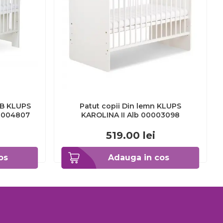
LB KLUPS
Patut copii Din lemn KLUPS
00004807
KAROLINA II Alb 00003098
519.00
lei
os
Adauga in cos