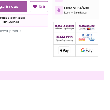
Adauga in cos
156
Livrare 24/48h
Luni – Sambata
nice (click aici):
 Luni-Vineri
acest produs.