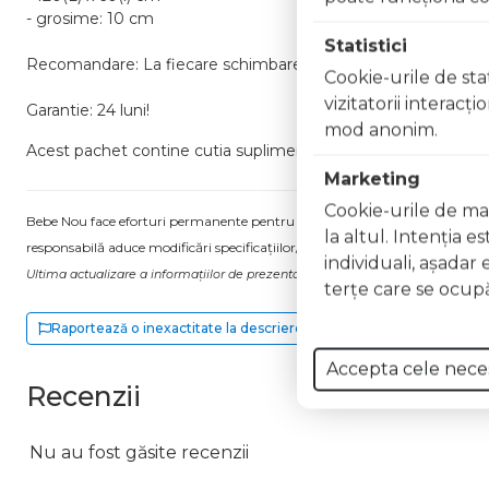
- grosime: 10 cm
Statistici
Recomandare: La fiecare schimbare a lenjeriei, salteaua trebui
Cookie-urile de stat
vizitatorii interacţ
Garantie: 24 luni!
mod anonim.
Acest pachet contine cutia suplimentara de protectie inclusa 
Marketing
Cookie-urile de mar
Bebe Nou face eforturi permanente pentru a păstra informațiile actualizate.
la altul. Intenţia e
responsabilă aduce modificări specificațiilor/etichetei acestuia, fără a ne in
individuali, aşadar 
Ultima actualizare a informațiilor de prezentare pentru Patut fara sertar KLU
terţe care se ocupă
Raportează o inexactitate la descriere
Accepta cele nece
Recenzii
Nu au fost găsite recenzii