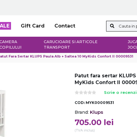
ALE
Gift Card
Contact
CAMERA
CARUCIOARE SI ARTICOLE
JUCA
COPILULUI
TRANSPORT
JOC
atut Fara Sertar KLUPS Paula Alb + Saltea 10 MyKids Confort II 00009531
Patut fara sertar KLUPS
MyKids Confort II 0000
Scrie o recenz
COD:
MYK00009531
Klups
Brand:
705.00
lei
(TVA inclus)