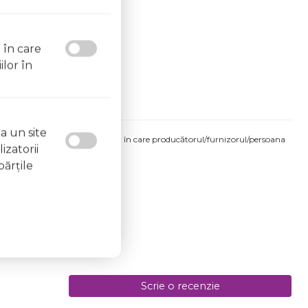
l în care
ilor în
a un site
produsului comandat pot fi acelea în care producătorul/furnizorul/persoana
izatorii
 etichetele produsului fizic.
părţile
08.2026
Scrie o recenzie