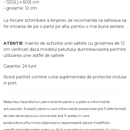
- 120(L) x 60(l) cm
- grosime: 12 cm.
La fiecare schimbare a lenjeriei, se recomanda ca salteaua sa
fie intoarsa de pe o parte pe alta, pentru o mai buna aerisire.
ATENTIE
: Inainte de achizitia unei saltele cu grosimea de 12
cm verificati daca modelul patutului dumneavoastra permite
utilizarea unei astfel de saltele.
Garantie: 24 luni!
Acest pachet contine cutia suplimentara de protectie inclusa
in pret.
Bebe Nou face eforturi permanente pentru a păstra informațiile
actualizate. Excepții pentru care informațiile prezentate pot fi diferite față
de cele ale produsului comandat pot fi acelea în care
producătorul/furnizorul/persoana responsabilă aduce modificări
specificațiilor/etichetei acestuia, fără a ne informa în prealabil. În cazul