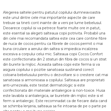
Alegerea saltelei pentru patutul copilului dumneavoastra
este unul dintre cele mai importante aspecte de care
trebuie sa tineti cont inainte de a veni pe lume bebelusul.
Deoarece copilul isi va petrece foarte multe ore in patut,
este esential sa alegeti salteaua copii potrivita. Probabil una
din cele mai recomandata saltea este cea care contine fibre
de nuca de cocos pentru ca fibrele de cocos permit o mai
buna circulare a aerului din saltea si impiedica incalzirea
excesiva a corpului celui mic. Salteaua copii Cocos Confort
este confectionata din 2 straturi din fibra de cocos si un strat
din burete la mijloc. Aceasta saltea copii este ferma si va
asigura copilului o pozitie sanatoasa sustinand corect
coloana bebelusului pentru o dezvoltare si o crestere cat mai
sanatoasa si armonioasa a copilului. Salteaua are proprietati
anti-umezeala, este testat dermatologic si este
confectionata din materiale antialergice si non-toxice. Husa
este lavabila si antialergica, iar buretele din mijloc este si el
ferm si antialergic. Este recomnadat ca de fiecare data cand
se schimba lenjeria, salteaua sa fie intoarsa de pe o parte pe