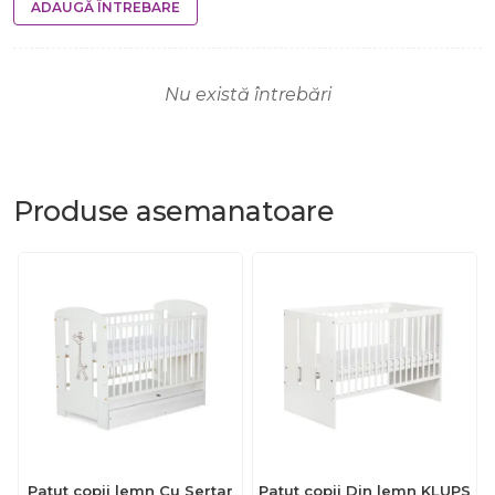
ADAUGĂ ÎNTREBARE
Nu există întrebări
Produse
asemanatoare
Patut copii lemn Cu Sertar
Patut copii Din lemn KLUPS