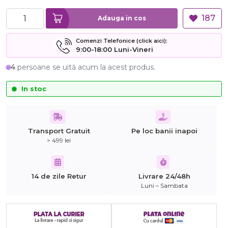
187
Adauga in cos
Comenzi Telefonice (click aici):
9:00-18:00 Luni-Vineri
4
persoane se uită acum la acest produs.
In stoc
Transport Gratuit
Pe loc banii inapoi
> 499 lei
14 de zile Retur
Livrare 24/48h
Luni – Sambata