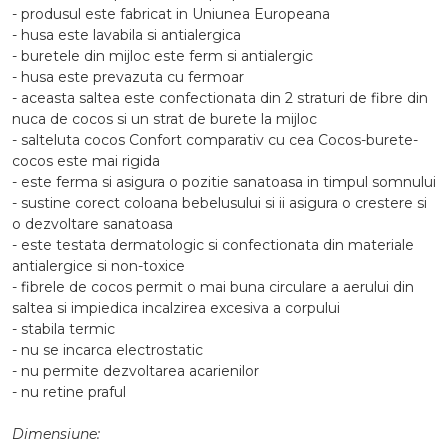
- produsul este fabricat in Uniunea Europeana
- husa este lavabila si antialergica
- buretele din mijloc este ferm si antialergic
- husa este prevazuta cu fermoar
- aceasta saltea este confectionata din 2 straturi de fibre din
nuca de cocos si un strat de burete la mijloc
- salteluta cocos Confort comparativ cu cea Cocos-burete-
cocos este mai rigida
- este ferma si asigura o pozitie sanatoasa in timpul somnului
- sustine corect coloana bebelusului si ii asigura o crestere si
o dezvoltare sanatoasa
- este testata dermatologic si confectionata din materiale
antialergice si non-toxice
- fibrele de cocos permit o mai buna circulare a aerului din
saltea si impiedica incalzirea excesiva a corpului
- stabila termic
- nu se incarca electrostatic
- nu permite dezvoltarea acarienilor
- nu retine praful
Dimensiune: