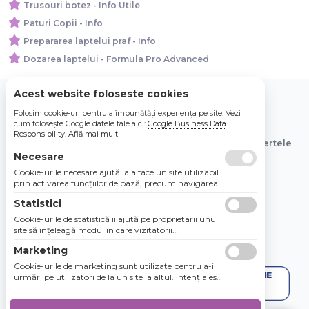
Trusouri botez - Info Utile
Paturi Copii - Info
Prepararea laptelui praf - Info
Dozarea laptelui - Formula Pro Advanced
Acest website foloseste cookies
Folosim cookie-uri pentru a îmbunătăți experiența pe site. Vezi
© 2026 Bebe Nou Online Store SRL
cum folosește Google datele tale aici:
Google Business Data
Responsibility
.
Află mai mult
Toate preturile sunt exprimate in lei si includ tva. Ofertele
sunt valabile in limita stocului disponibil.
Necesare
Cookie-urile necesare ajută la a face un site utilizabil
prin activarea funcţiilor de bază, precum navigarea
în pagină şi accesul la zonele securizate de pe site.
Statistici
Site-ul nu poate funcţiona corespunzător fără aceste
cookie-uri.
Cookie-urile de statistică îi ajută pe proprietarii unui
site să înţeleagă modul în care vizitatorii
interacţionează cu site-urile prin colectarea şi
Marketing
raportarea informaţiilor în mod anonim.
Cookie-urile de marketing sunt utilizate pentru a-i
urmări pe utilizatori de la un site la altul. Intenţia este
de a afişa anunţuri relevante şi antrenante pentru
utilizatorii individuali, aşadar ele sunt mai valoroase