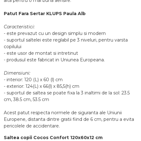
alta pentru o mai buna aerisire.
Patut Fara Sertar KLUPS Paula Alb
Caracteristici:
- este prevazut cu un design simplu si modern
- suportul saltelei este reglabil pe 3 niveluri, pentru varsta
copilului
- este usor de montat si intretinut
- produsul este fabricat in Uniunea Europeana.
Dimensiuni:
- interior: 120 (L) x 60 (l) cm
- exterior: 124(L) x 66(l) x 85,5(h) cm
- suportul de saltea se poate fixa la 3 inaltimi de la sol: 23.5
cm, 38.5 cm, 53.5 cm
Acest patut respecta normele de siguranta ale Uniunii
Europene, distanta dintre gratii fiind de 6 cm, pentru a evita
pericolele de accidentare.
Saltea copii Cocos Confort 120x60x12 cm