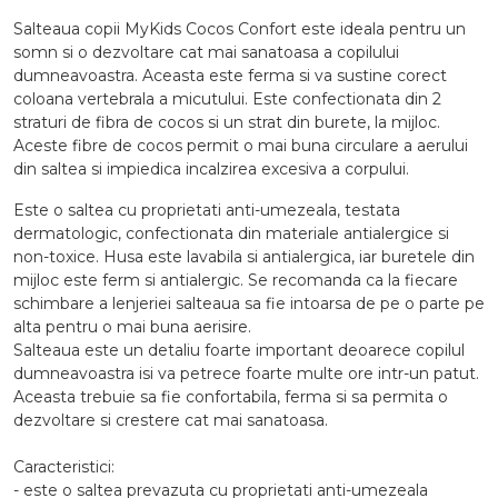
Salteaua copii MyKids Cocos Confort este ideala pentru un
somn si o dezvoltare cat mai sanatoasa a copilului
dumneavoastra. Aceasta este ferma si va sustine corect
coloana vertebrala a micutului. Este confectionata din 2
straturi de fibra de cocos si un strat din burete, la mijloc.
Aceste fibre de cocos permit o mai buna circulare a aerului
din saltea si impiedica incalzirea excesiva a corpului.
Este o saltea cu proprietati anti-umezeala, testata
dermatologic, confectionata din materiale antialergice si
non-toxice. Husa este lavabila si antialergica, iar buretele din
mijloc este ferm si antialergic. Se recomanda ca la fiecare
schimbare a lenjeriei salteaua sa fie intoarsa de pe o parte pe
alta pentru o mai buna aerisire.
Salteaua este un detaliu foarte important deoarece copilul
dumneavoastra isi va petrece foarte multe ore intr-un patut.
Aceasta trebuie sa fie confortabila, ferma si sa permita o
dezvoltare si crestere cat mai sanatoasa.
Caracteristici:
- este o saltea prevazuta cu proprietati anti-umezeala