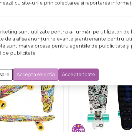
ionează cu site-urile prin colectarea şi raportarea informaţi
Nu există întrebări
keting sunt utilizate pentru a-i urmări pe utilizatori de l
ste de a afişa anunţuri relevante şi antrenante pentru util
ele sunt mai valoroase pentru agenţiile de puiblicitate şi 
 de publicitate.
Economises
sare
Accepta selectia
Accepta toate