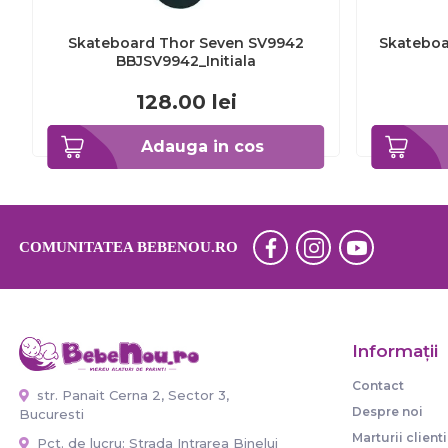
Skateboard Thor Seven SV9942
Skateboar
BBJSV9942_Initiala
BBJTT
128.00
lei
Adauga in cos
COMUNITATEA BEBENOU.RO
Informaţii
Contact
str. Panait Cerna 2, Sector 3,
Despre noi
Bucuresti
Marturii clienti
Pct. de lucru: Strada Intrarea Binelui