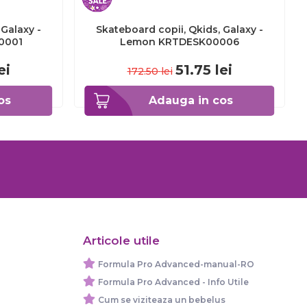
 Galaxy -
Skateboard copii, Qkids, Galaxy -
0001
Lemon KRTDESK00006
ei
51.75
lei
172.50
lei
os
Adauga in cos
Articole utile
Formula Pro Advanced-manual-RO
Formula Pro Advanced - Info Utile
Cum se viziteaza un bebelus