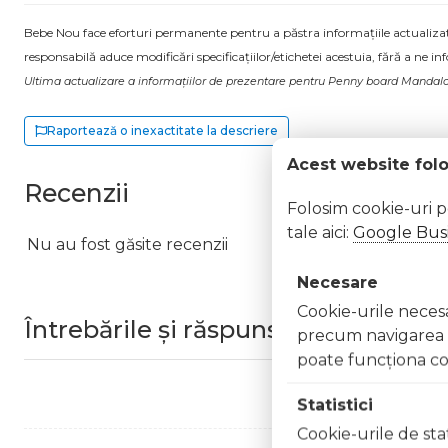
Bebe Nou face eforturi permanente pentru a păstra informațiile actualizate.
responsabilă aduce modificări specificațiilor/etichetei acestuia, fără a ne in
Ultima actualizare a informațiilor de prezentare pentru Penny board Mandal
Raportează o inexactitate la descriere
Acest website fol
Recenzii
Folosim cookie-uri 
tale aici:
Google Busi
Nu au fost găsite recenzii
Necesare
Cookie-urile necesar
Întrebările și răspunsurile clienților
precum navigarea în
poate funcţiona co
Statistici
Cookie-urile de stat