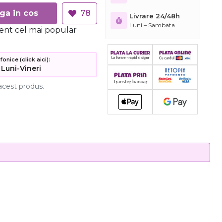
Adauga in cos
78
Livrare 24/48h
Luni – Sambata
ent cel mai popular
nice (click aici):
 Luni-Vineri
acest produs.