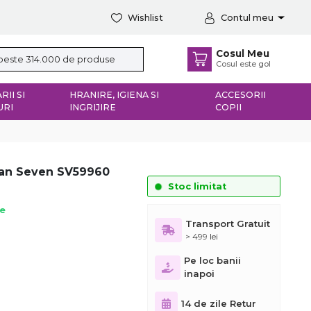
Wishlist
Contul meu
Cosul Meu
Cosul este gol
RII SI
HRANIRE, IGIENA SI
ACCESORII
URI
INGRIJIRE
COPII
ian Seven SV59960
Stoc limitat
ie
Transport Gratuit
> 499 lei
Pe loc banii
inapoi
14 de zile Retur