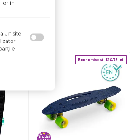
ilor în
a un site
izatorii
părţile
ti
120.75
lei
Economisesti
120.75
lei