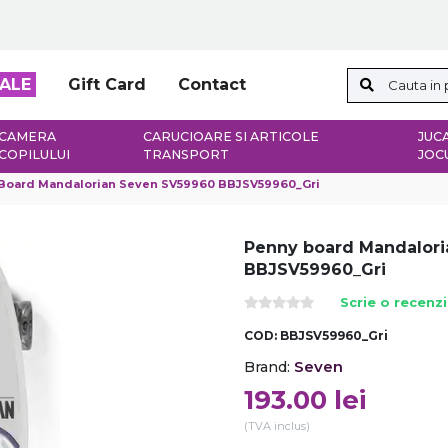
ALE
Gift Card
Contact
CAMERA
CARUCIOARE SI ARTICOLE
JUCA
COPILULUI
TRANSPORT
JOC
Board Mandalorian Seven SV59960 BBJSV59960_Gri
Penny board Mandalor
BBJSV59960_Gri
Scrie o recenz
COD:
BBJSV59960_Gri
Seven
Brand:
193.00
lei
(TVA inclus)