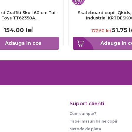
d Graffiti Skull 60 cm Toi-
Skateboard copii, Qkids,
Toys TT62358A
Industrial KRTDESK0
62358A_Negru/Galben
154.00
lei
51.75
l
172.50
lei
Adauga in cos
Adauga in c
Suport clienti
Cum cumpar?
Tabel masuri haine copii
Metode de plata