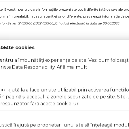
 Excepții pentru care informațiile prezentate pot fi diferite față de cele ale 
forma în prealabil. În cazul apariției unor diferențe, prevalează informația de pe
orian Seven SV59960 BBJSV59960_Gri a fost efectuată la data de 08.08.2026
oseste cookies
pentru a îmbunătăți experiența pe site. Vezi cum foloseș
ness Data Responsibility
.
Află mai mult
e ajută la a face un site utilizabil prin activarea funcţiil
 pagină şi accesul la zonele securizate de pe site. Site-
respunzător fără aceste cookie-uri.
istică îi ajută pe proprietarii unui site să înţeleagă modu