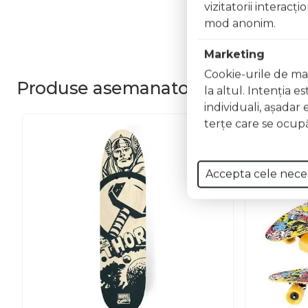
vizitatorii interacţ
mod anonim.
Marketing
Cookie-urile de mar
Produse
asemanatoare
la altul. Intenţia e
individuali, aşadar 
terţe care se ocupă
Accepta cele nece