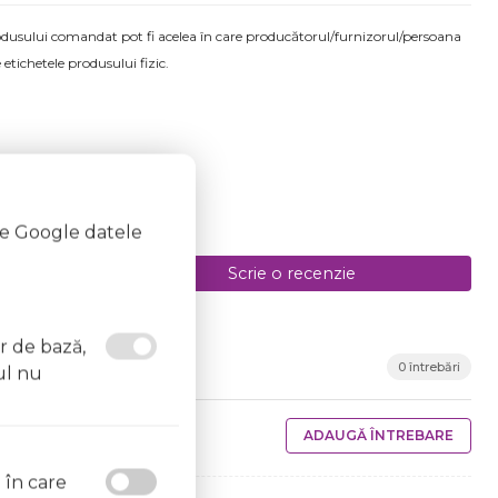
produsului comandat pot fi acelea în care producătorul/furnizorul/persoana
 etichetele produsului fizic.
te Google datele
Scrie o recenzie
or de bază,
0 întrebări
ul nu
ADAUGĂ ÎNTREBARE
l în care