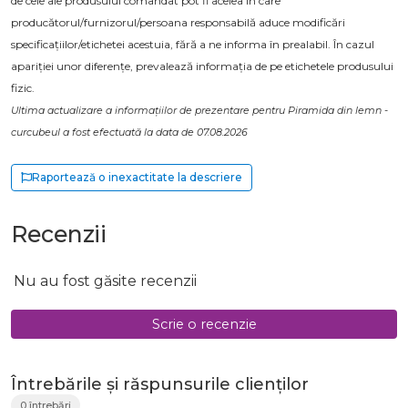
de cele ale produsului comandat pot fi acelea în care
producătorul/furnizorul/persoana responsabilă aduce modificări
specificațiilor/etichetei acestuia, fără a ne informa în prealabil. În cazul
apariției unor diferențe, prevalează informația de pe etichetele produsului
fizic.
Ultima actualizare a informațiilor de prezentare pentru Piramida din lemn -
curcubeul a fost efectuată la data de 07.08.2026
Raportează o inexactitate la descriere
Recenzii
Nu au fost găsite recenzii
Scrie o recenzie
Întrebările și răspunsurile clienților
0 întrebări