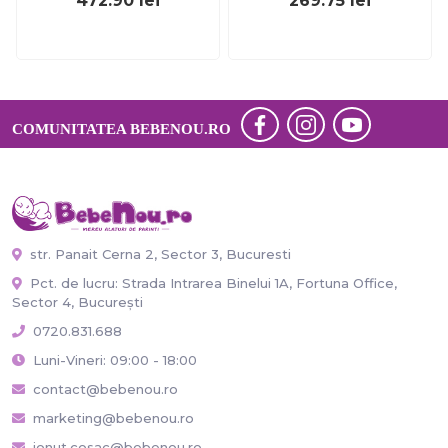
472.90
lei
269.75
lei
COMUNITATEA BEBENOU.RO
str. Panait Cerna 2, Sector 3, Bucuresti
Pct. de lucru: Strada Intrarea Binelui 1A, Fortuna Office,
Sector 4, București
0720.831.688
Luni-Vineri: 09:00 - 18:00
contact@bebenou.ro
marketing@bebenou.ro
ionut.cosac@bebenou.ro