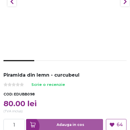
Piramida din lemn - curcubeul
Scrie o recenzie
COD:
EDUBB098
80.00
lei
(TVA inclus)
64
Adauga in cos