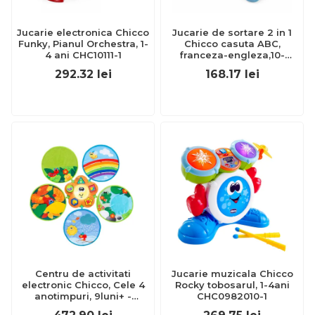
Jucarie electronica Chicco
Jucarie de sortare 2 in 1
Funky, Pianul Orchestra, 1-
Chicco casuta ABC,
4 ani CHC10111-1
franceza-engleza,10-
36luni CHC1209600-1
292.32
lei
168.17
lei
Centru de activitati
Jucarie muzicala Chicco
electronic Chicco, Cele 4
Rocky tobosarul, 1-4ani
anotimpuri, 9luni+ -
CHC0982010-1
CHC10155-1