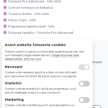
Formula Pro Advanced - Info Utile
Cum se viziteaza un bebelus
Trusouri botez - Info Utile
Paturi Copii - Info
Prepararea laptelui praf - Info
Dozarea laptelui - Formula Pro Advanced
Acest website foloseste cookies
Folosim cookie-uri pentru a îmbunătăți experiența pe site. Vezi
© 2026 Bebe Nou Online Store SRL
cum folosește Google datele tale aici:
Google Business Data
Responsibility
.
Află mai mult
Toate preturile sunt exprimate in lei si includ tva. Ofertele
sunt valabile in limita stocului disponibil.
Necesare
Cookie-urile necesare ajută la a face un site utilizabil
prin activarea funcţiilor de bază, precum navigarea
în pagină şi accesul la zonele securizate de pe site.
Statistici
Site-ul nu poate funcţiona corespunzător fără aceste
cookie-uri.
Cookie-urile de statistică îi ajută pe proprietarii unui
site să înţeleagă modul în care vizitatorii
interacţionează cu site-urile prin colectarea şi
Marketing
raportarea informaţiilor în mod anonim.
Cookie-urile de marketing sunt utilizate pentru a-i