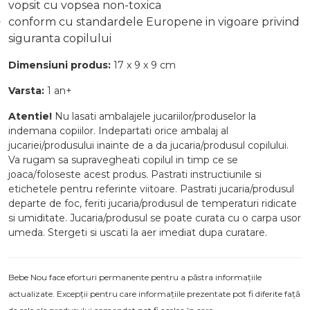
vopsit cu vopsea non-toxica
conform cu standardele Europene in vigoare privind
siguranta copilului
Dimensiuni produs:
17 x 9 x 9 cm
Varsta:
1 an+
Atentie!
Nu lasati ambalajele jucariilor/produselor la
indemana copiilor. Indepartati orice ambalaj al
jucariei/produsului inainte de a da jucaria/produsul copilului.
Va rugam sa supravegheati copilul in timp ce se
joaca/foloseste acest produs. Pastrati instructiunile si
etichetele pentru referinte viitoare. Pastrati jucaria/produsul
departe de foc, feriti jucaria/produsul de temperaturi ridicate
si umiditate. Jucaria/produsul se poate curata cu o carpa usor
umeda. Stergeti si uscati la aer imediat dupa curatare.
Bebe Nou face eforturi permanente pentru a păstra informațiile
actualizate. Excepții pentru care informațiile prezentate pot fi diferite față