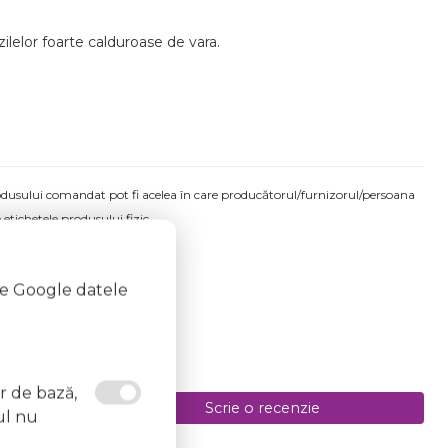
ilelor foarte calduroase de vara.
produsului comandat pot fi acelea în care producătorul/furnizorul/persoana
 etichetele produsului fizic.
ă la data de 30.06.2026
te Google datele
or de bază,
Scrie o recenzie
ul nu