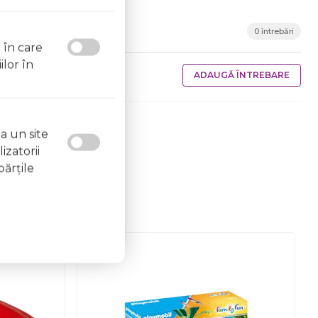
0 întrebări
l în care
ilor în
ADAUGĂ ÎNTREBARE
a un site
izatorii
părţile