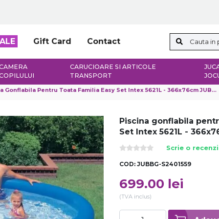
ALE
Gift Card
Contact
CAMERA
CARUCIOARE SI ARTICOLE
JUCA
COPILULUI
TRANSPORT
JOC
a Gonflabila Pentru Toata Familia Easy Set Intex 5621L - 366x76cm JUBBG-S2401559
Piscina gonflabila pentr
Set Intex 5621L - 366
Scrie o recenz
COD:
JUBBG-S2401559
699.00
lei
(TVA inclus)