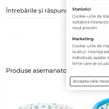
Statistici
Întrebările și răspunsurile clienților
Cookie-urile de stat
vizitatorii interacţ
mod anonim.
Marketing
Cookie-urile de mar
la altul. Intenţia e
individuali, aşadar 
terţe care se ocupă
Produse
asemanatoare
Accepta cele nece