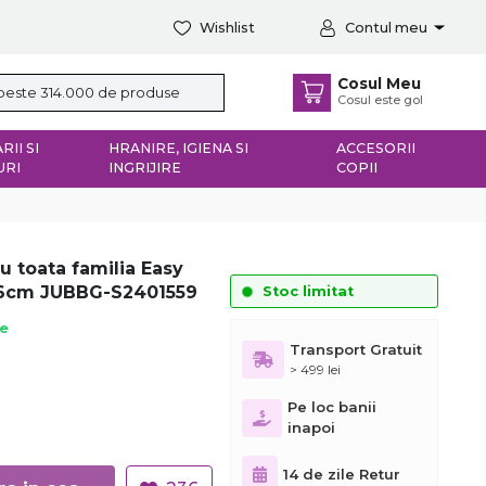
Wishlist
Contul meu
Cosul Meu
Cosul este gol
RII SI
HRANIRE, IGIENA SI
ACCESORII
URI
INGRIJIRE
COPII
u toata familia Easy
x76cm JUBBG-S2401559
Stoc limitat
ie
Transport Gratuit
> 499 lei
Pe loc banii
inapoi
14 de zile Retur