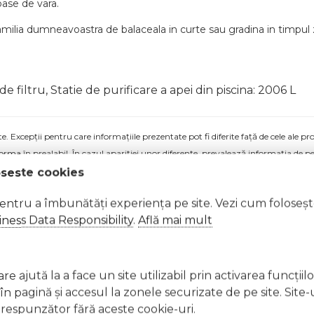
oase de vara.
milia dumneavoastra de balaceala in curte sau gradina in timpul z
de filtru, Statie de purificare a apei din piscina: 2006 L
 Excepții pentru care informațiile prezentate pot fi diferite față de cele ale 
forma în prealabil. În cazul apariției unor diferențe, prevalează informația de pe
ntru toata familia Easy Set Intex 5621L - 366x76cm JUBBG-S2401559 a fost efectuat
oseste cookies
pentru a îmbunătăți experiența pe site. Vezi cum foloseș
ness Data Responsibility
.
Află mai mult
e ajută la a face un site utilizabil prin activarea funcţiil
 pagină şi accesul la zonele securizate de pe site. Site-
respunzător fără aceste cookie-uri.