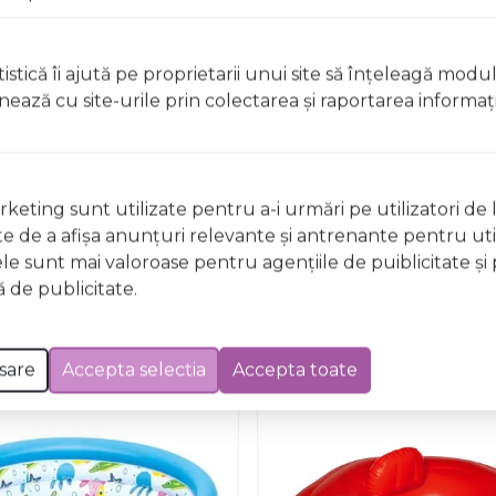
istică îi ajută pe proprietarii unui site să înţeleagă modu
ionează cu site-urile prin colectarea şi raportarea informaţi
Nu există întrebări
keting sunt utilizate pentru a-i urmări pe utilizatori de l
ste de a afişa anunţuri relevante şi antrenante pentru util
ele sunt mai valoroase pentru agenţiile de puiblicitate şi 
 de publicitate.
sare
Accepta selectia
Accepta toate