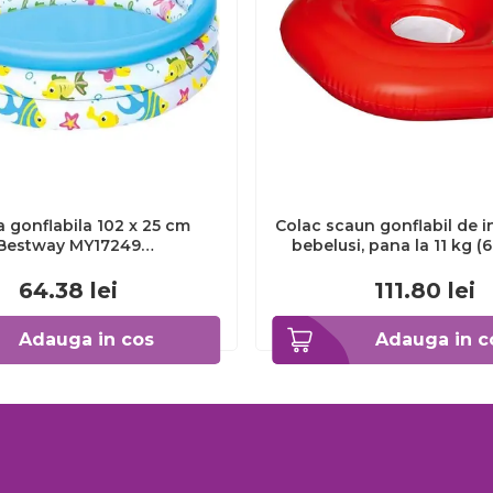
a gonflabila 102 x 25 cm
Colac scaun gonflabil de i
Bestway MY17249
bebelusi, pana la 11 kg (6-
BJMY17249_Initiala
rosu, Reer MySwimBuddy S
66014
64.38
lei
111.80
lei
Adauga in cos
Adauga in c