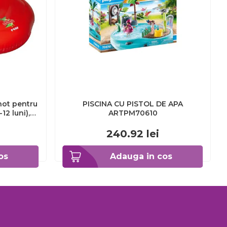
not pentru
PISCINA CU PISTOL DE APA
12 luni),
ARTPM70610
wim Seat,
240.92
lei
os
Adauga in cos