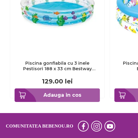
Piscina gonflabila cu 3 inele
Piscin
Pestisori 188 x 33 cm Bestway
MY17686 BBJMY17686_Albastru
B
129.00
lei
Adauga in cos
COMUNITATEA BEBENOU.RO