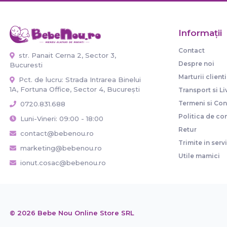
Informaţii
Contact
str. Panait Cerna 2, Sector 3,
Despre noi
Bucuresti
Marturii clienti
Pct. de lucru: Strada Intrarea Binelui
1A, Fortuna Office, Sector 4, București
Transport si Li
Termeni si Cond
0720.831.688
Politica de con
Luni-Vineri: 09:00 - 18:00
Retur
contact@bebenou.ro
Trimite in serv
marketing@bebenou.ro
Utile mamici
ionut.cosac@bebenou.ro
© 2026 Bebe Nou Online Store SRL