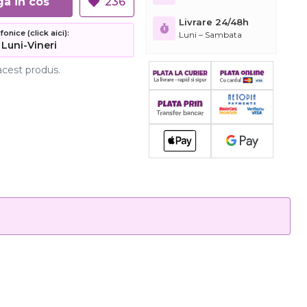
Adauga in cos
236
Livrare 24/48h
nice (click aici):
Luni – Sambata
 Luni-Vineri
acest produs.