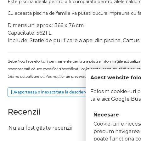
Este piscina ideala pentru a fi cumparata pentru zilele caldur
Cu aceasta piscina de familie va puteti bucura impreuna cu fa
Dimensiuni aprox.: 366 x 76 cm
Capacitate: 5621 L
Include: Statie de purificare a apei din piscina, Cartus 
Bebe Nou face eforturi permanente pentru a păstra informațiile actualizate.
responsabilă aduce modificări specificațiilor/etichetei acestuia, fără a ne in
Ultima actualizare a informațiilor de prezentare pentru Piscina gonflabila pe
Acest website fol
Folosim cookie-uri 
Raportează o inexactitate la descriere
tale aici:
Google Busi
Recenzii
Necesare
Cookie-urile necesar
Nu au fost găsite recenzii
precum navigarea în
poate funcţiona co