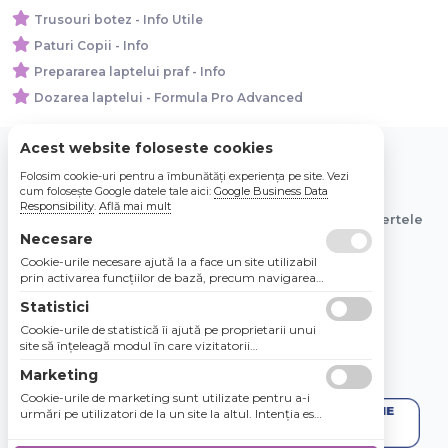
Trusouri botez - Info Utile
Paturi Copii - Info
Prepararea laptelui praf - Info
Dozarea laptelui - Formula Pro Advanced
Acest website foloseste cookies
Folosim cookie-uri pentru a îmbunătăți experiența pe site. Vezi
© 2026 Bebe Nou Online Store SRL
cum folosește Google datele tale aici:
Google Business Data
Responsibility
.
Află mai mult
Toate preturile sunt exprimate in lei si includ tva. Ofertele
sunt valabile in limita stocului disponibil.
Necesare
Cookie-urile necesare ajută la a face un site utilizabil
prin activarea funcţiilor de bază, precum navigarea
în pagină şi accesul la zonele securizate de pe site.
Statistici
Site-ul nu poate funcţiona corespunzător fără aceste
cookie-uri.
Cookie-urile de statistică îi ajută pe proprietarii unui
site să înţeleagă modul în care vizitatorii
interacţionează cu site-urile prin colectarea şi
Marketing
raportarea informaţiilor în mod anonim.
Cookie-urile de marketing sunt utilizate pentru a-i
urmări pe utilizatori de la un site la altul. Intenţia este
de a afişa anunţuri relevante şi antrenante pentru
utilizatorii individuali, aşadar ele sunt mai valoroase