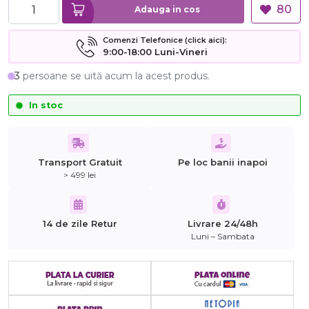
80
Adauga in cos
Comenzi Telefonice (click aici):
9:00-18:00 Luni-Vineri
3
persoane se uită acum la acest produs.
In stoc
Transport Gratuit
Pe loc banii inapoi
> 499 lei
14 de zile Retur
Livrare 24/48h
Luni – Sambata