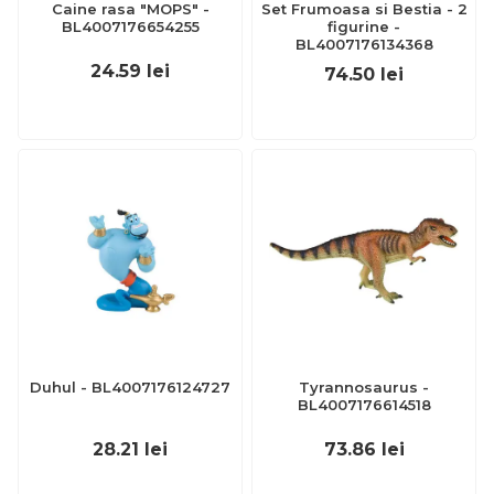
Caine rasa "MOPS" -
Set Frumoasa si Bestia - 2
BL4007176654255
figurine -
BL4007176134368
24.59
lei
74.50
lei
Duhul - BL4007176124727
Tyrannosaurus -
BL4007176614518
28.21
lei
73.86
lei