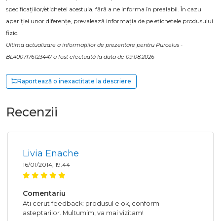
specificațiilor/etichetei acestuia, fără a ne informa în prealabil. În cazul
apariției unor diferențe, prevalează informația de pe etichetele produsului
fizic.
Ultima actualizare a informațiilor de prezentare pentru Purcelus -
BL4007176123447 a fost efectuată la data de 09.08.2026
Raportează o inexactitate la descriere
Recenzii
Livia Enache
16/01/2014, 19:44
Comentariu
Ati cerut feedback: produsul e ok, conform
asteptarilor. Multumim, va mai vizitam!