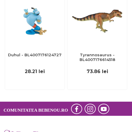
Duhul - BL4007176124727
Tyrannosaurus -
BL4007176614518
28.21
lei
73.86
lei
COMUNITATEA BEBENOU.RO