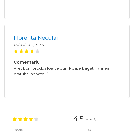
Florenta Neculai
07/09/2012, 19:44
Comentariu
Pret bun, produs foarte bun. Poate bagati livrarea
gratuita la toate. :)
4.5
din 5
5 stele
50%