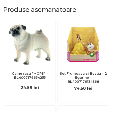
Produse
asemanatoare
Caine rasa "MOPS" -
Set Frumoasa si Bestia - 2
BL4007176654255
figurine -
BL4007176134368
24.59
lei
74.50
lei