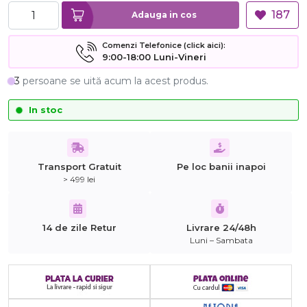
187
Adauga in cos
Comenzi Telefonice (click aici):
9:00-18:00 Luni-Vineri
3
persoane se uită acum la acest produs.
In stoc
Transport Gratuit
Pe loc banii inapoi
> 499 lei
14 de zile Retur
Livrare 24/48h
Luni – Sambata