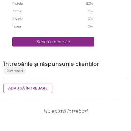
4 stele
50%
3 stele
0%
2 stele
0%
1 stea
0%
Scrie o recenzie
Întrebările și răspunsurile clienților
0 întrebări
ADAUGĂ ÎNTREBARE
Nu există întrebări