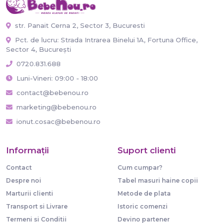
str. Panait Cerna 2, Sector 3, Bucuresti
Pct. de lucru: Strada Intrarea Binelui 1A, Fortuna Office,
Sector 4, București
0720.831.688
Luni-Vineri: 09:00 - 18:00
contact@bebenou.ro
marketing@bebenou.ro
ionut.cosac@bebenou.ro
Informaţii
Suport clienti
Contact
Cum cumpar?
Despre noi
Tabel masuri haine copii
Marturii clienti
Metode de plata
Transport si Livrare
Istoric comenzi
Termeni si Conditii
Devino partener