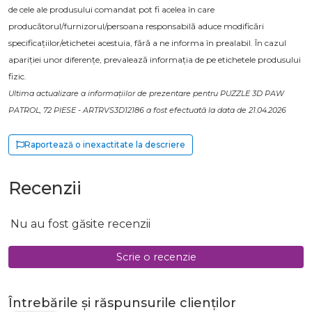
de cele ale produsului comandat pot fi acelea în care
producătorul/furnizorul/persoana responsabilă aduce modificări
specificațiilor/etichetei acestuia, fără a ne informa în prealabil. În cazul
apariției unor diferențe, prevalează informația de pe etichetele produsului
fizic.
Ultima actualizare a informațiilor de prezentare pentru PUZZLE 3D PAW
PATROL, 72 PIESE - ARTRVS3D12186 a fost efectuată la data de 21.04.2026
Raportează o inexactitate la descriere
Recenzii
Nu au fost găsite recenzii
Scrie o recenzie
Întrebările și răspunsurile clienților