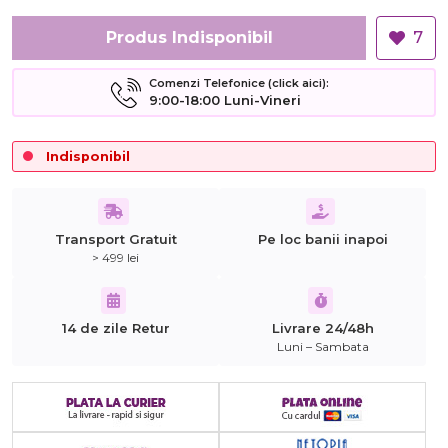
Produs Indisponibil
7
Comenzi Telefonice (click aici):
9:00-18:00 Luni-Vineri
Indisponibil
Transport Gratuit
Pe loc banii inapoi
> 499 lei
14 de zile Retur
Livrare 24/48h
Luni – Sambata