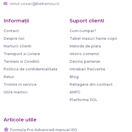
ionut.cosac@bebenou.ro
Informaţii
Suport clienti
Contact
Cum cumpar?
Despre noi
Tabel masuri haine copii
Marturii clienti
Metode de plata
Transport si Livrare
Istoric comenzi
Termeni si Conditii
Devino partener
Politica de confidentialitate
Intrebari frecvente
Retur
Blog
Trimite in service
Retragere din contract
Utile mamici
ANPC
Platforma SOL
Articole utile
Formula Pro Advanced-manual-RO