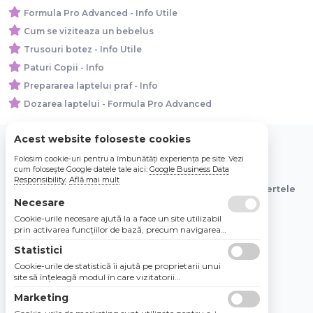
Formula Pro Advanced - Info Utile
Cum se viziteaza un bebelus
Trusouri botez - Info Utile
Paturi Copii - Info
Prepararea laptelui praf - Info
Dozarea laptelui - Formula Pro Advanced
Acest website foloseste cookies
Folosim cookie-uri pentru a îmbunătăți experiența pe site. Vezi
© 2026 Bebe Nou Online Store SRL
cum folosește Google datele tale aici:
Google Business Data
Responsibility
.
Află mai mult
Toate preturile sunt exprimate in lei si includ tva. Ofertele
sunt valabile in limita stocului disponibil.
Necesare
Cookie-urile necesare ajută la a face un site utilizabil
prin activarea funcţiilor de bază, precum navigarea
în pagină şi accesul la zonele securizate de pe site.
Statistici
Site-ul nu poate funcţiona corespunzător fără aceste
cookie-uri.
Cookie-urile de statistică îi ajută pe proprietarii unui
site să înţeleagă modul în care vizitatorii
interacţionează cu site-urile prin colectarea şi
Marketing
raportarea informaţiilor în mod anonim.