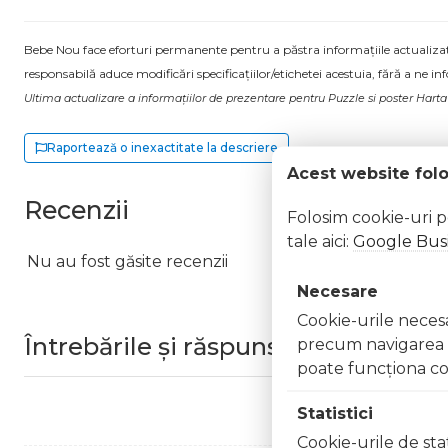
Bebe Nou face eforturi permanente pentru a păstra informațiile actualizate.
responsabilă aduce modificări specificațiilor/etichetei acestuia, fără a ne in
Ultima actualizare a informațiilor de prezentare pentru Puzzle si poster Ha
Raportează o inexactitate la descriere
Acest website fol
Recenzii
Folosim cookie-uri 
tale aici:
Google Busi
Nu au fost găsite recenzii
Necesare
Cookie-urile necesar
Întrebările și răspunsurile clienților
precum navigarea în
poate funcţiona co
Statistici
Cookie-urile de stat