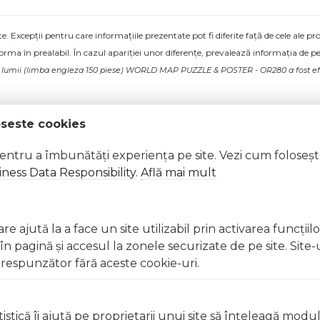
 Excepții pentru care informațiile prezentate pot fi diferite față de cele ale 
forma în prealabil. În cazul apariției unor diferențe, prevalează informația de pe
rta lumii (limba engleza 150 piese) WORLD MAP PUZZLE & POSTER - OR280 a fost efe
oseste cookies
pentru a îmbunătăți experiența pe site. Vezi cum foloseș
ness Data Responsibility
.
Află mai mult
e ajută la a face un site utilizabil prin activarea funcţiil
 pagină şi accesul la zonele securizate de pe site. Site-
respunzător fără aceste cookie-uri.
istică îi ajută pe proprietarii unui site să înţeleagă modu