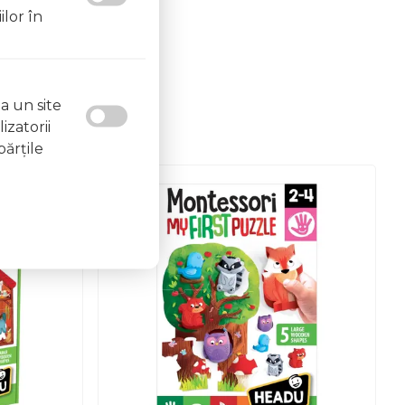
ilor în
a un site
izatorii
părţile