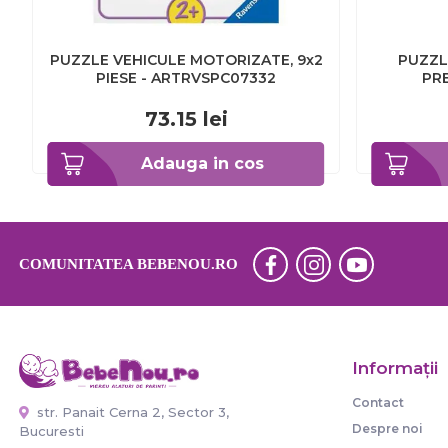
PUZZLE VEHICULE MOTORIZATE, 9x2
PUZZL
PIESE - ARTRVSPC07332
PRE
73.15
lei
Adauga in cos
COMUNITATEA BEBENOU.RO
Informaţii
Contact
str. Panait Cerna 2, Sector 3,
Despre noi
Bucuresti