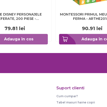
E DISNEY PERSONAJELE
MONTESSORI PRIMUL MEU
FERATE, 200 PIESE -
FERMA - ARTHE20
ARTRVSPC12698
79.81
lei
90.91
lei
Adauga in cos
Adauga in c
Suport clienti
Cum cumpar?
Tabel masuri haine copii