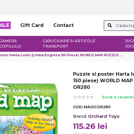
ALE
Gift Card
Contact
CAMERA
CARUCIOARE SI ARTICOLE
JUCA
COPILULUI
TRANSPORT
JOC
ter Harta Lumii (limba Engleza 150 Piese) WORLD MAP PUZZLE & POSTER - OR280
Puzzle si poster Harta 
150 piese) WORLD MAP
OR280
Scrie o recenz
COD:
MAGICOR280
Orchard Toys
Brand:
115.26
lei