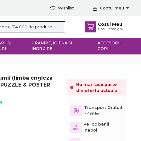
Wishlist
Contul meu
Cosul Meu
Cosul este gol
RII SI
HRANIRE, IGIENA SI
ACCESORII
URI
INGRIJIRE
COPII
lumii (limba engleza
 PUZZLE & POSTER -
Nu mai face parte
din oferta actuala
ie
Transport Gratuit
> 499 lei
Pe loc banii
inapoi