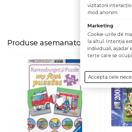
vizitatorii interacţ
mod anonim.
Marketing
Cookie-urile de mar
Produse
asemanatoare
la altul. Intenţia e
individuali, aşadar 
terţe care se ocupă
Accepta cele nece