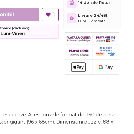
14 de zile Retur
onibil
1
Livrare 24/48h
Luni – Sambata
nice (click aici):
 Luni-Vineri
le respective. Acest puzzle format din 150 de piese
oster gigant (96 x 68cm). Dimensiuni puzzle: 88 x