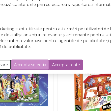
ionează cu site-urile prin colectarea şi raportarea informaţi
Nu există întrebări
keting sunt utilizate pentru a-i urmări pe utilizatori de l
ste de a afişa anunţuri relevante şi antrenante pentru util
ele sunt mai valoroase pentru agenţiile de puiblicitate şi 
 de publicitate.
sare
Accepta selectia
Accepta toate