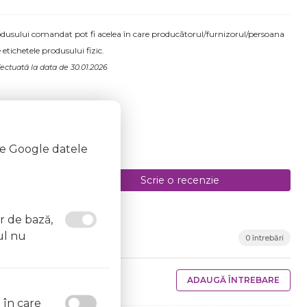
produsului comandat pot fi acelea în care producătorul/furnizorul/persoana
 etichetele produsului fizic.
ctuată la data de 30.01.2026
te Google datele
Scrie o recenzie
or de bază,
ul nu
0 întrebări
ADAUGĂ ÎNTREBARE
l în care