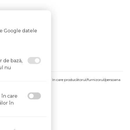
te Google datele
or de bază,
ul nu
produsului comandat pot fi acelea în care producătorul/furnizorul/persoana
 etichetele produsului fizic.
l în care
ilor în