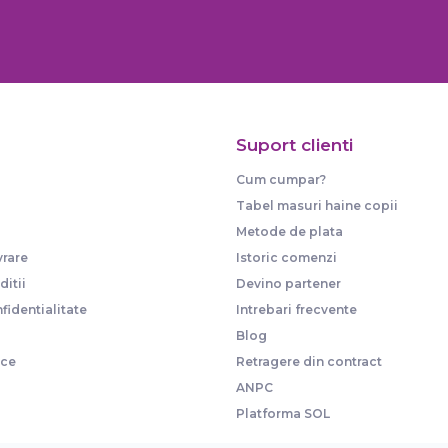
Suport clienti
Cum cumpar?
Tabel masuri haine copii
Metode de plata
vrare
Istoric comenzi
itii
Devino partener
fidentialitate
Intrebari frecvente
Blog
ice
Retragere din contract
ANPC
Platforma SOL