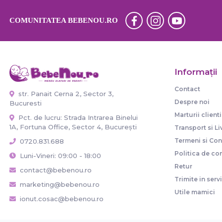
COMUNITATEA BEBENOU.RO
Informaţii
Contact
str. Panait Cerna 2, Sector 3,
Despre noi
Bucuresti
Marturii clienti
Pct. de lucru: Strada Intrarea Binelui
1A, Fortuna Office, Sector 4, București
Transport si Li
Termeni si Cond
0720.831.688
Politica de con
Luni-Vineri: 09:00 - 18:00
Retur
contact@bebenou.ro
Trimite in serv
marketing@bebenou.ro
Utile mamici
ionut.cosac@bebenou.ro