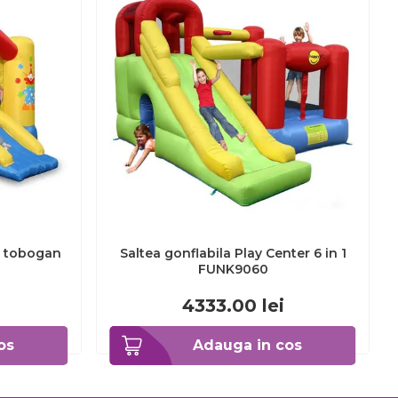
u tobogan
Saltea gonflabila Play Center 6 in 1
FUNK9060
4333.00
lei
os
Adauga in cos