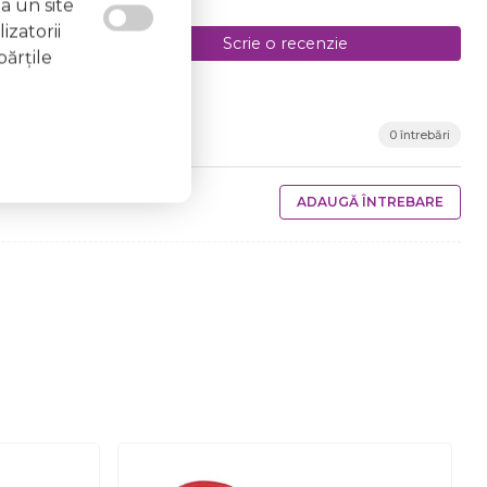
a un site
izatorii
Scrie o recenzie
părţile
0 întrebări
ADAUGĂ ÎNTREBARE