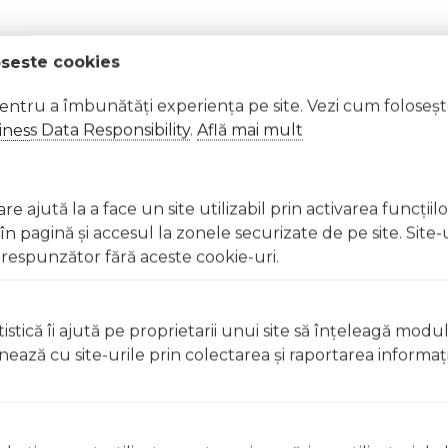
oseste cookies
CFR1505; UL; ASTM.
pentru a îmbunătăți experiența pe site. Vezi cum foloseș
ness Data Responsibility
.
Află mai mult
e ajută la a face un site utilizabil prin activarea funcţiil
 pagină şi accesul la zonele securizate de pe site. Site-
respunzător fără aceste cookie-uri.
 Excepții pentru care informațiile prezentate pot fi diferite față de cele ale 
forma în prealabil. În cazul apariției unor diferențe, prevalează informația de pe
ppy House FUNK9315 a fost efectuată la data de 08.08.2026
istică îi ajută pe proprietarii unui site să înţeleagă modu
ionează cu site-urile prin colectarea şi raportarea informaţi