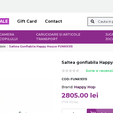
ALE
Gift Card
Contact
CAMERA
CARUCIOARE SI ARTICOLE
JUCA
COPILULUI
TRANSPORT
JOC
bile
Saltea Gonflabila Happy House FUNK9315
Saltea gonflabila Happ
Scrie o recenz
COD:
FUNK9315
Happy Hop
Brand:
2805.00
lei
(TVA inclus)