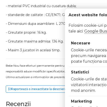
- material PVC industrial cu cusatura dubla;
Acest website fol
- standarde de calitate : CE/EN71; GS; EMC/BS/SAA; 00.3/16
- Dimensiuni dupa asamblare: L 270 x l 250 x H 220 cm.
Folosim cookie-uri 
tale aici:
Google Busi
- Greutate proprie: 16 kg.
- Greutate maxima admisa: 136 Kg.
Necesare
Cookie-urile necesar
- Maxim 3 jucatori in acelasi timp.
precum navigarea în
poate funcţiona co
Bebe Nou face eforturi permanente pentru a păstra informațiile actualizate.
responsabilă aduce modificări specificațiilor/etichetei acestuia, fără a ne in
Statistici
Ultima actualizare a informațiilor de prezentare pentru Saltea gonflabila Ha
Cookie-urile de stat
vizitatorii interacţ
Raportează o inexactitate la descriere
mod anonim.
Marketing
Recenzii