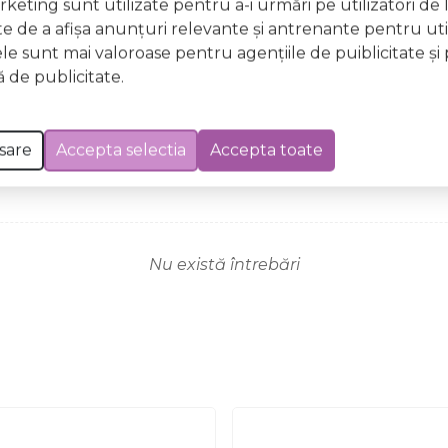
keting sunt utilizate pentru a-i urmări pe utilizatori de l
ste de a afişa anunţuri relevante şi antrenante pentru util
ele sunt mai valoroase pentru agenţiile de puiblicitate şi 
 de publicitate.
sare
Accepta selectia
Accepta toate
Nu există întrebări