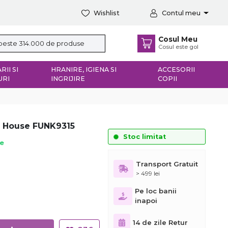
Wishlist
Contul meu
Cosul Meu
Cosul este gol
RII SI
HRANIRE, IGIENA SI
ACCESORII
URI
INGRIJIRE
COPII
y House FUNK9315
Stoc limitat
ie
Transport Gratuit
> 499 lei
Pe loc banii
inapoi
14 de zile Retur