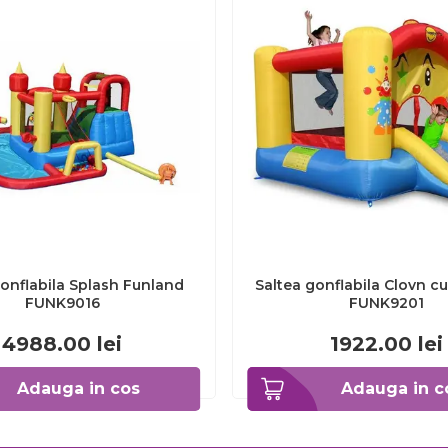
gonflabila Splash Funland
Saltea gonflabila Clovn c
FUNK9016
FUNK9201
4988.00
lei
1922.00
lei
Adauga in cos
Adauga in c