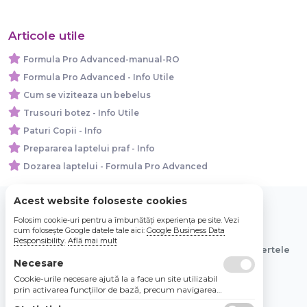
Articole utile
Formula Pro Advanced-manual-RO
Formula Pro Advanced - Info Utile
Cum se viziteaza un bebelus
Trusouri botez - Info Utile
Paturi Copii - Info
Prepararea laptelui praf - Info
Dozarea laptelui - Formula Pro Advanced
Acest website foloseste cookies
Folosim cookie-uri pentru a îmbunătăți experiența pe site. Vezi
© 2026 Bebe Nou Online Store SRL
cum folosește Google datele tale aici:
Google Business Data
Responsibility
.
Află mai mult
Toate preturile sunt exprimate in lei si includ tva. Ofertele
sunt valabile in limita stocului disponibil.
Necesare
Cookie-urile necesare ajută la a face un site utilizabil
prin activarea funcţiilor de bază, precum navigarea
în pagină şi accesul la zonele securizate de pe site.