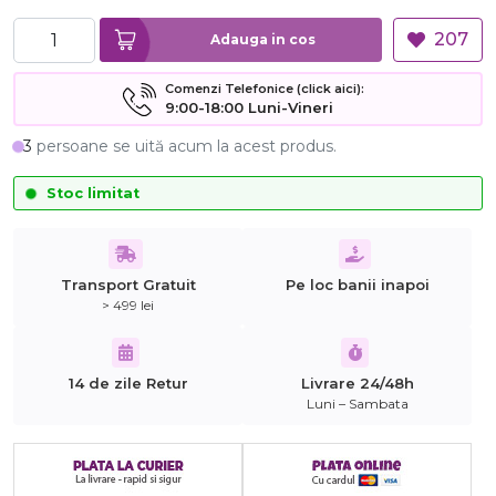
207
Adauga in cos
Comenzi Telefonice (click aici):
9:00-18:00 Luni-Vineri
3
persoane se uită acum la acest produs.
Stoc limitat
Transport Gratuit
Pe loc banii inapoi
> 499 lei
14 de zile Retur
Livrare 24/48h
Luni – Sambata