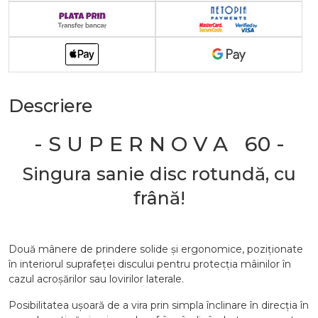
Descriere
- S U P E R N O V A 60 -
Singura sanie disc rotundă, cu
frână!
Două mânere de prindere solide și ergonomice, poziționate
în interiorul suprafeței discului pentru protecția mâinilor în
cazul acroșărilor sau lovirilor laterale.
Posibilitatea ușoară de a vira prin simpla înclinare în direcția în