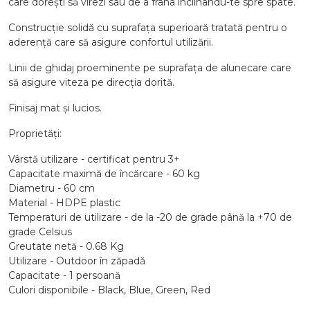
care dorești să virezi sau de a frâna înclinându-te spre spate.
Construcție solidă cu suprafața superioară tratată pentru o
aderență care să asigure confortul utilizării.
Linii de ghidaj proeminente pe suprafața de alunecare care
să asigure viteza pe direcția dorită.
Finisaj mat și lucios.
Proprietăți:
Vârstă utilizare - certificat pentru 3+
Capacitate maximă de încărcare - 60 kg
Diametru - 60 cm
Material - HDPE plastic
Temperaturi de utilizare - de la -20 de grade până la +70 de
grade Celsius
Greutate netă - 0.68 Kg
Utilizare - Outdoor în zăpadă
Capacitate - 1 persoană
Culori disponibile - Black, Blue, Green, Red