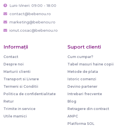
Luni-Vineri: 09:00 - 18:00
contact@bebenou.ro
marketing@bebenou.ro
ionut.cosac@bebenou.ro
Informaţii
Suport clienti
Contact
Cum cumpar?
Despre noi
Tabel masuri haine copii
Marturii clienti
Metode de plata
Transport si Livrare
Istoric comenzi
Termeni si Conditii
Devino partener
Politica de confidentialitate
Intrebari frecvente
Retur
Blog
Trimite in service
Retragere din contract
Utile mamici
ANPC
Platforma SOL