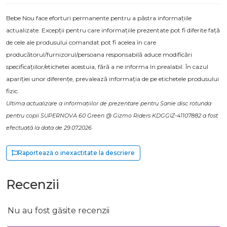
Bebe Nou face eforturi permanente pentru a păstra informațiile
actualizate. Excepții pentru care informațiile prezentate pot fi diferite față
de cele ale produsului comandat pot fi acelea în care
producătorul/furnizorul/persoana responsabilă aduce modificări
specificațiilor/etichetei acestuia, fără a ne informa în prealabil. În cazul
apariției unor diferențe, prevalează informația de pe etichetele produsului
fizic.
Ultima actualizare a informațiilor de prezentare pentru Sanie disc rotunda
pentru copii SUPERNOVA 60 Green @ Gizmo Riders KDGGIZ-41107882 a fost
efectuată la data de 29.07.2026
Raportează o inexactitate la descriere
Recenzii
Nu au fost găsite recenzii