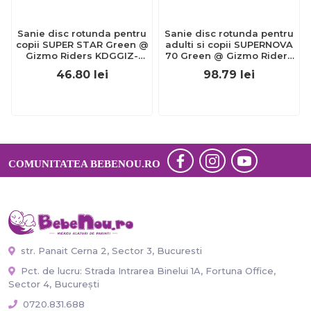
Sanie disc rotunda pentru
Sanie disc rotunda pentru
copii SUPER STAR Green @
adulti si copii SUPERNOVA
Gizmo Riders KDGGIZ-
70 Green @ Gizmo Riders
41106261
KDGGIZ-41107892
46.80
lei
98.79
lei
COMUNITATEA BEBENOU.RO
str. Panait Cerna 2, Sector 3, Bucuresti
Pct. de lucru: Strada Intrarea Binelui 1A, Fortuna Office,
Sector 4, București
0720.831.688