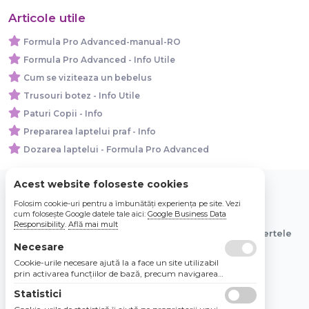
Articole utile
Formula Pro Advanced-manual-RO
Formula Pro Advanced - Info Utile
Cum se viziteaza un bebelus
Trusouri botez - Info Utile
Paturi Copii - Info
Prepararea laptelui praf - Info
Dozarea laptelui - Formula Pro Advanced
Acest website foloseste cookies
Folosim cookie-uri pentru a îmbunătăți experiența pe site. Vezi
© 2026 Bebe Nou Online Store SRL
cum folosește Google datele tale aici:
Google Business Data
Responsibility
.
Află mai mult
Toate preturile sunt exprimate in lei si includ tva. Ofertele
sunt valabile in limita stocului disponibil.
Necesare
Cookie-urile necesare ajută la a face un site utilizabil
prin activarea funcţiilor de bază, precum navigarea
în pagină şi accesul la zonele securizate de pe site.
Statistici
Site-ul nu poate funcţiona corespunzător fără aceste
cookie-uri.