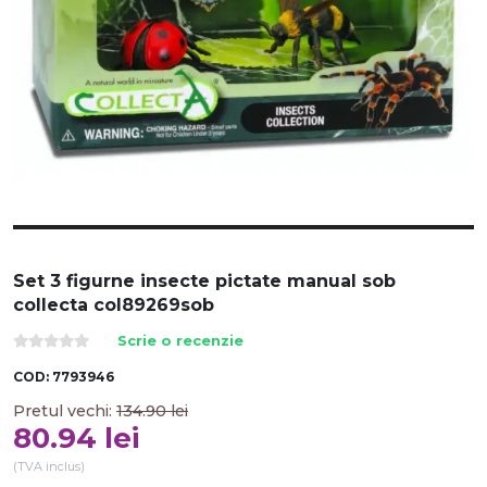
Set 3 figurne insecte pictate manual sob
collecta col89269sob
Scrie o recenzie
COD:
7793946
Pretul vechi:
134.90
lei
80.94
lei
(TVA inclus)