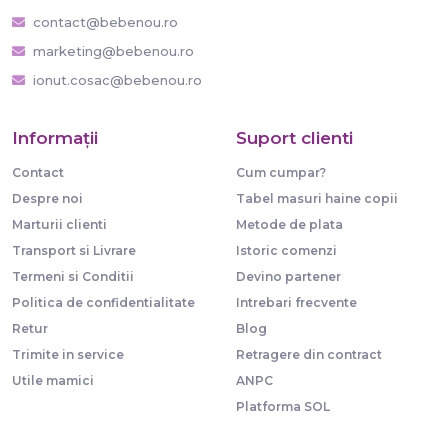
contact@bebenou.ro
marketing@bebenou.ro
ionut.cosac@bebenou.ro
Informaţii
Suport clienti
Contact
Cum cumpar?
Despre noi
Tabel masuri haine copii
Marturii clienti
Metode de plata
Transport si Livrare
Istoric comenzi
Termeni si Conditii
Devino partener
Politica de confidentialitate
Intrebari frecvente
Retur
Blog
Trimite in service
Retragere din contract
Utile mamici
ANPC
Platforma SOL