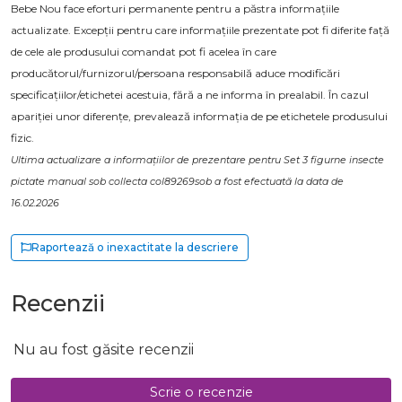
Bebe Nou face eforturi permanente pentru a păstra informațiile
actualizate. Excepții pentru care informațiile prezentate pot fi diferite față
de cele ale produsului comandat pot fi acelea în care
producătorul/furnizorul/persoana responsabilă aduce modificări
specificațiilor/etichetei acestuia, fără a ne informa în prealabil. În cazul
apariției unor diferențe, prevalează informația de pe etichetele produsului
fizic.
Ultima actualizare a informațiilor de prezentare pentru Set 3 figurne insecte
pictate manual sob collecta col89269sob a fost efectuată la data de
16.02.2026
Raportează o inexactitate la descriere
Recenzii
Nu au fost găsite recenzii
Scrie o recenzie