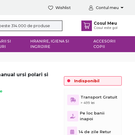
Wishlist
Contul meu
Cosul Meu
Cosul este gol
RII SI
HRANIRE, IGIENA SI
ACCESORII
URI
INGRIJIRE
COPII
anual ursi polari si
Indisponibil
ie
Transport Gratuit
> 499 lei
Pe loc banii
inapoi
14 de zile Retur