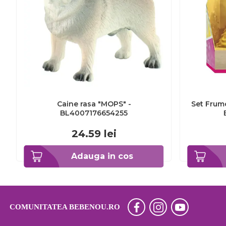
Caine rasa "MOPS" -
Set Frumo
BL4007176654255
24.59
lei
Adauga in cos
COMUNITATEA BEBENOU.RO