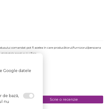
produsului comandat pot fi acelea în care producătorul/furnizorul/persoana
 etichetele produsului fizic.
te Google datele
or de bază,
Scrie o recenzie
ul nu