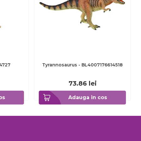
4727
Tyrannosaurus - BL4007176614518
73.86
lei
os
Adauga in cos