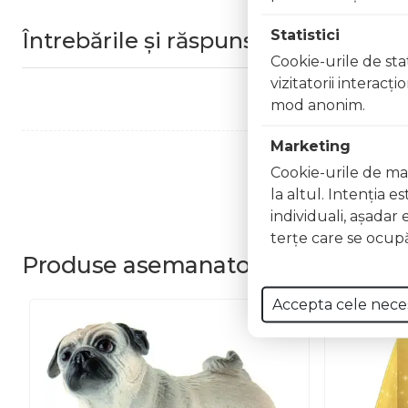
Statistici
Întrebările și răspunsurile clienților
Cookie-urile de stat
vizitatorii interacţ
mod anonim.
Marketing
Cookie-urile de mar
la altul. Intenţia e
individuali, aşadar 
terţe care se ocupă
Produse
asemanatoare
Accepta cele nece