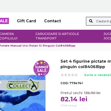
ALE
Gift Card
Contact
CAMERA
CARUCIOARE SI ARTICOLE
JUCA
COPILULUI
TRANSPORT
JOC
Pictate Manual Ursi Polari Si Pinguin Col84068lpp
Set 4 figurine pictate m
pinguin col84068lpp
Scrie o recenz
COD:
7794741
Pretul vechi:
136.90
lei
82.14
lei
(TVA inclus)