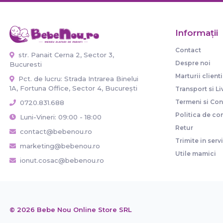
Informaţii
Contact
str. Panait Cerna 2, Sector 3,
Despre noi
Bucuresti
Marturii clienti
Pct. de lucru: Strada Intrarea Binelui
1A, Fortuna Office, Sector 4, București
Transport si Li
Termeni si Cond
0720.831.688
Politica de con
Luni-Vineri: 09:00 - 18:00
Retur
contact@bebenou.ro
Trimite in serv
marketing@bebenou.ro
Utile mamici
ionut.cosac@bebenou.ro
© 2026 Bebe Nou Online Store SRL