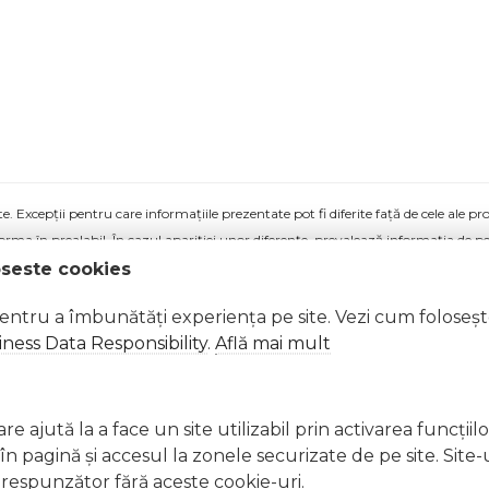
 Excepții pentru care informațiile prezentate pot fi diferite față de cele ale 
forma în prealabil. În cazul apariției unor diferențe, prevalează informația de pe
oseste cookies
manual ursi polari si pinguin col84068lpp a fost efectuată la data de 12.02.2026
pentru a îmbunătăți experiența pe site. Vezi cum foloseș
ness Data Responsibility
.
Află mai mult
e ajută la a face un site utilizabil prin activarea funcţiil
 pagină şi accesul la zonele securizate de pe site. Site-
respunzător fără aceste cookie-uri.