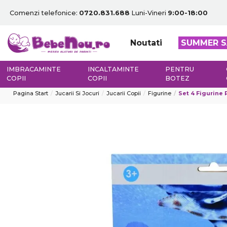
Comenzi telefonice:
0720.831.688
Luni-Vineri
9:00-18:00
Noutati
SUMMER S
IMBRACAMINTE
INCALTAMINTE
PENTRU
COPII
COPII
BOTEZ
Pagina Start
Jucarii Si Jocuri
Jucarii Copii
Figurine
Set 4 Figurine 