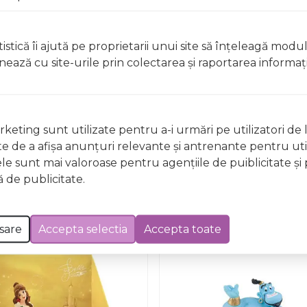
istică îi ajută pe proprietarii unui site să înţeleagă modu
ionează cu site-urile prin colectarea şi raportarea informaţi
Nu există întrebări
keting sunt utilizate pentru a-i urmări pe utilizatori de l
ste de a afişa anunţuri relevante şi antrenante pentru util
ele sunt mai valoroase pentru agenţiile de puiblicitate şi 
 de publicitate.
sare
Accepta selectia
Accepta toate