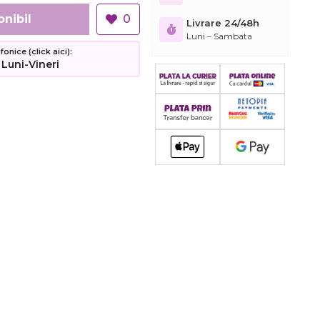
onibil
0
Livrare 24/48h
Luni – Sambata
nice (click aici):
 Luni-Vineri