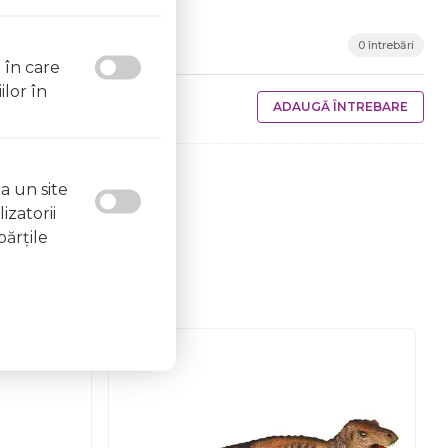
0 întrebări
l în care
ilor în
ADAUGĂ ÎNTREBARE
a un site
izatorii
părţile