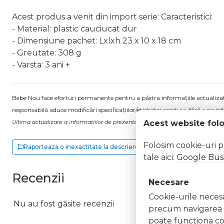
Acest produs a venit din import serie: Caracteristici:
- Material: plastic cauciucat dur
- Dimensiune pachet: Lxlxh 23 x 10 x 18 cm
- Greutate: 308 g
- Varsta: 3 ani +
Bebe Nou face eforturi permanente pentru a păstra informațiile actualizate.
responsabilă aduce modificări specificațiilor/etichetei acestuia, fără a ne in
Acest website fol
Ultima actualizare a informațiilor de prezentare pentru Set 4 figurine pictate 
Folosim cookie-uri 
Raportează o inexactitate la descriere
tale aici:
Google Busi
Recenzii
Necesare
Cookie-urile necesar
Nu au fost găsite recenzii
precum navigarea în
poate funcţiona co