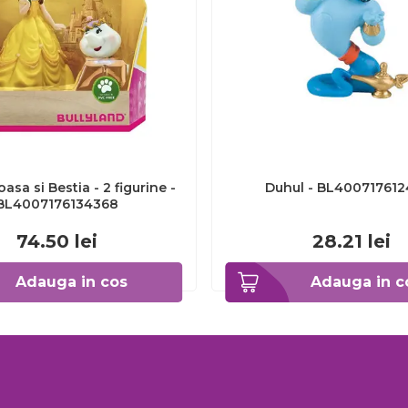
asa si Bestia - 2 figurine -
Duhul - BL400717612
BL4007176134368
74.50
lei
28.21
lei
Adauga in cos
Adauga in c