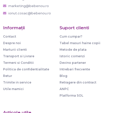
marketing@bebenou.ro
ionut.cosac@bebenou.ro
Informaţii
Suport clienti
Contact
Cum cumpar?
Despre noi
Tabel masuri haine copii
Marturii clienti
Metode de plata
Transport si Livrare
Istoric comenzi
Termeni si Conditii
Devino partener
Politica de confidentialitate
Intrebari frecvente
Retur
Blog
Trimite in service
Retragere din contract
Utile mamici
ANPC
Platforma SOL
Articole utile