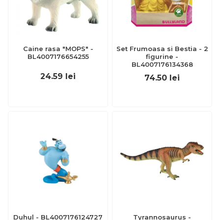
Caine rasa "MOPS" -
Set Frumoasa si Bestia - 2
BL4007176654255
figurine -
BL4007176134368
24.59
lei
74.50
lei
Duhul - BL4007176124727
Tyrannosaurus -