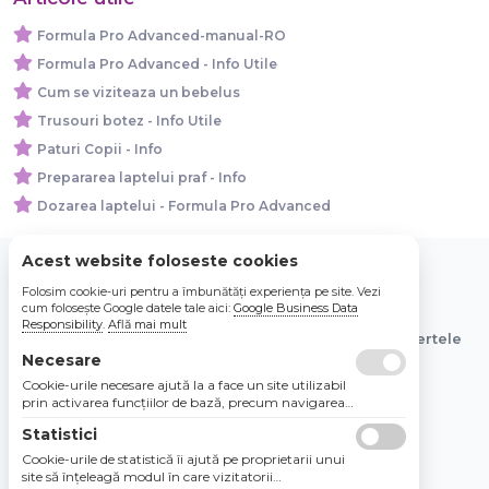
Formula Pro Advanced-manual-RO
Formula Pro Advanced - Info Utile
Cum se viziteaza un bebelus
Trusouri botez - Info Utile
Paturi Copii - Info
Prepararea laptelui praf - Info
Dozarea laptelui - Formula Pro Advanced
Acest website foloseste cookies
Folosim cookie-uri pentru a îmbunătăți experiența pe site. Vezi
© 2026 Bebe Nou Online Store SRL
cum folosește Google datele tale aici:
Google Business Data
Responsibility
.
Află mai mult
Toate preturile sunt exprimate in lei si includ tva. Ofertele
sunt valabile in limita stocului disponibil.
Necesare
Cookie-urile necesare ajută la a face un site utilizabil
prin activarea funcţiilor de bază, precum navigarea
în pagină şi accesul la zonele securizate de pe site.
Statistici
Site-ul nu poate funcţiona corespunzător fără aceste
cookie-uri.
Cookie-urile de statistică îi ajută pe proprietarii unui
site să înţeleagă modul în care vizitatorii