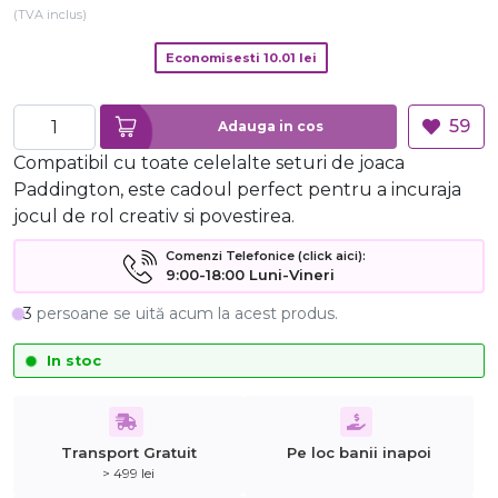
(TVA inclus)
Economisesti
10.01
lei
59
Adauga in cos
Compatibil cu toate celelalte seturi de joaca
Paddington, este cadoul perfect pentru a incuraja
jocul de rol creativ si povestirea.
Comenzi Telefonice (click aici):
9:00-18:00 Luni-Vineri
3
persoane se uită acum la acest produs.
In stoc
Transport Gratuit
Pe loc banii inapoi
> 499 lei