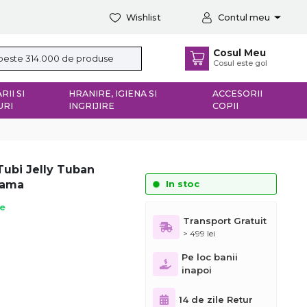
Wishlist
Contul meu
Cosul Meu
Cosul este gol
RII SI
HRANIRE, IGIENA SI
ACCESORII
URI
INGRIJIRE
COPII
Tubi Jelly Tuban
Lama
In stoc
ie
Transport Gratuit
> 499 lei
Pe loc banii
inapoi
14 de zile Retur