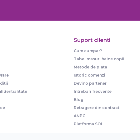
Suport clienti
Cum cumpar?
Tabel masuri haine copii
Metode de plata
vrare
Istoric comenzi
itii
Devino partener
fidentialitate
Intrebari frecvente
Blog
ice
Retragere din contract
ANPC
Platforma SOL