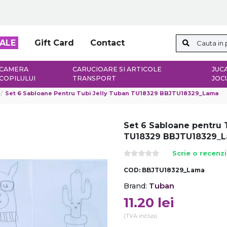
ALE
Gift Card
Contact
CAMERA
CARUCIOARE SI ARTICOLE
JUCA
COPILULUI
TRANSPORT
JOC
Set 6 Sabloane Pentru Tubi Jelly Tuban TU18329 BBJTU18329_Lama
Set 6 Sabloane pentru 
TU18329 BBJTU18329_
Scrie o recenz
COD:
BBJTU18329_Lama
Tuban
Brand:
11.20
lei
(TVA inclus)