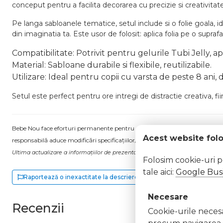
conceput pentru a facilita decorarea cu precizie si creativita
Pe langa sabloanele tematice, setul include si o folie goala, id
din imaginatia ta. Este usor de folosit: aplica folia pe o suprafa
Compatibilitate: Potrivit pentru gelurile Tubi Jelly, ap
Material: Sabloane durabile si flexibile, reutilizabile.
Utilizare: Ideal pentru copii cu varsta de peste 8 ani, 
Setul este perfect pentru ore intregi de distractie creativa, fii
Bebe Nou face eforturi permanente pentru a păstra informațiile actualizate.
Acest website fol
responsabilă aduce modificări specificațiilor/etichetei acestuia, fără a ne in
Ultima actualizare a informațiilor de prezentare pentru Set 6 Sabloane pent
Folosim cookie-uri 
tale aici:
Google Busi
Raportează o inexactitate la descriere
Necesare
Recenzii
Cookie-urile necesar