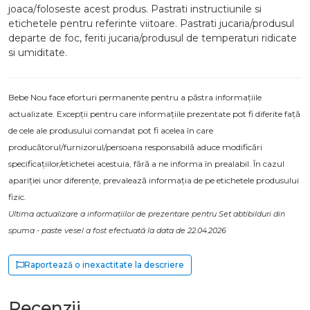
joaca/foloseste acest produs. Pastrati instructiunile si
etichetele pentru referinte viitoare. Pastrati jucaria/produsul
departe de foc, feriti jucaria/produsul de temperaturi ridicate
si umiditate.
Bebe Nou face eforturi permanente pentru a păstra informațiile
actualizate. Excepții pentru care informațiile prezentate pot fi diferite față
de cele ale produsului comandat pot fi acelea în care
producătorul/furnizorul/persoana responsabilă aduce modificări
specificațiilor/etichetei acestuia, fără a ne informa în prealabil. În cazul
apariției unor diferențe, prevalează informația de pe etichetele produsului
fizic.
Ultima actualizare a informațiilor de prezentare pentru Set abtibilduri din
spuma - paste vesel a fost efectuată la data de 22.04.2026
Raportează o inexactitate la descriere
Recenzii