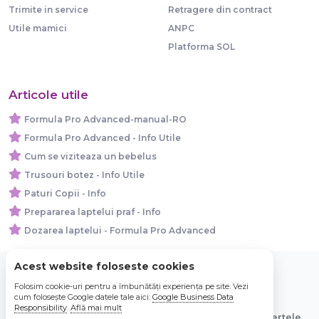
Trimite in service
Retragere din contract
Utile mamici
ANPC
Platforma SOL
Articole utile
Formula Pro Advanced-manual-RO
Formula Pro Advanced - Info Utile
Cum se viziteaza un bebelus
Trusouri botez - Info Utile
Paturi Copii - Info
Prepararea laptelui praf - Info
Dozarea laptelui - Formula Pro Advanced
Acest website foloseste cookies
Folosim cookie-uri pentru a îmbunătăți experiența pe site. Vezi
© 2026 Bebe Nou Online Store SRL
cum folosește Google datele tale aici:
Google Business Data
Responsibility
.
Află mai mult
Toate preturile sunt exprimate in lei si includ tva. Ofertele