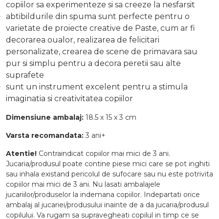
copiilor sa experimenteze si sa creeze la nesfarsit
abtibildurile din spuma sunt perfecte pentru o
varietate de proiecte creative de Paste, cum ar fi
decorarea oualor, realizarea de felicitari
personalizate, crearea de scene de primavara sau
pur si simplu pentru a decora peretii sau alte
suprafete
sunt un instrument excelent pentru a stimula
imaginatia si creativitatea copiilor
Dimensiune ambalaj:
18.5 x 15 x 3 cm
Varsta recomandata:
3 ani+
Atentie!
Contraindicat copiilor mai mici de 3 ani.
Jucaria/produsul poate contine piese mici care se pot inghiti
sau inhala existand pericolul de sufocare sau nu este potrivita
copiilor mai mici de 3 ani. Nu lasati ambalajele
jucariilor/produselor la indemana copiilor. Indepartati orice
ambalaj al jucariei/produsului inainte de a da jucaria/produsul
copilului. Va rugam sa supravegheati copilul in timp ce se