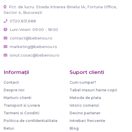
Pct. de lucru: Strada Intrarea Binelui 1A, Fortuna Office,
Sector 4, București
0720.831.688
Luni-Vineri: 09:00 - 18:00
contact@bebenou.ro
marketing@bebenou.ro
ionut.cosac@bebenou.ro
Informaţii
Suport clienti
Contact
Cum cumpar?
Despre noi
Tabel masuri haine copii
Marturii clienti
Metode de plata
Transport si Livrare
Istoric comenzi
Termeni si Conditii
Devino partener
Politica de confidentialitate
Intrebari frecvente
Retur
Blog