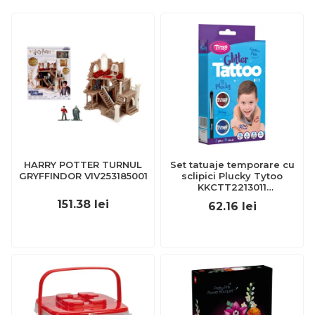
HARRY POTTER TURNUL
Set tatuaje temporare cu
GRYFFINDOR VIV253185001
sclipici Plucky Tytoo
KKCTT2213011
BBJKKCTT2213011_Initiala
151.38
lei
62.16
lei