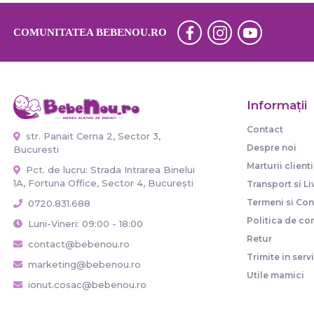
COMUNITATEA BEBENOU.RO
Informaţii
Contact
str. Panait Cerna 2, Sector 3,
Despre noi
Bucuresti
Marturii clienti
Pct. de lucru: Strada Intrarea Binelui
1A, Fortuna Office, Sector 4, București
Transport si Li
Termeni si Cond
0720.831.688
Politica de con
Luni-Vineri: 09:00 - 18:00
Retur
contact@bebenou.ro
Trimite in serv
marketing@bebenou.ro
Utile mamici
ionut.cosac@bebenou.ro