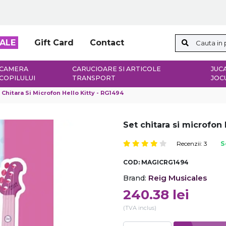
ALE
Gift Card
Contact
CAMERA
CARUCIOARE SI ARTICOLE
JUCA
COPILULUI
TRANSPORT
JOC
 Chitara Si Microfon Hello Kitty - RG1494
Set chitara si microfon 
Recenzii: 3
S
COD:
MAGICRG1494
Reig Musicales
Brand:
240.38
lei
(TVA inclus)