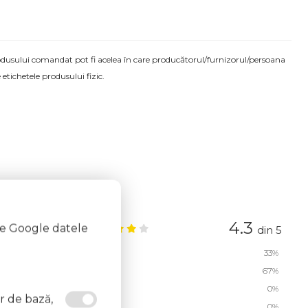
produsului comandat pot fi acelea în care producătorul/furnizorul/persoana
 etichetele produsului fizic.
4.3
/2015, 19:47
te Google datele
din 5
5 stele
33%
4 stele
67%
3 stele
0%
or de bază,
2 stele
0%