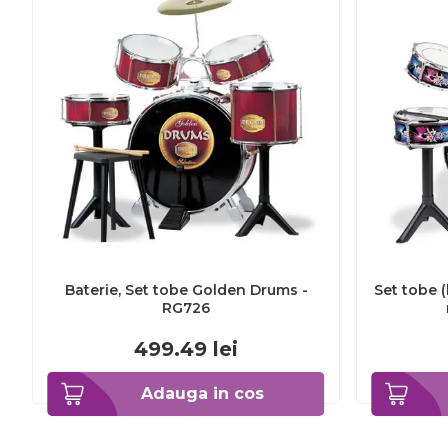
Baterie, Set tobe Golden Drums -
Set tobe (
RG726
499.49
lei
Adauga in cos