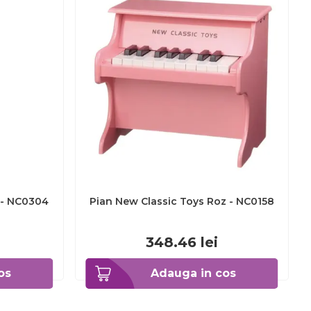
r - NC0304
Pian New Classic Toys Roz - NC0158
348.46
lei
os
Adauga in cos