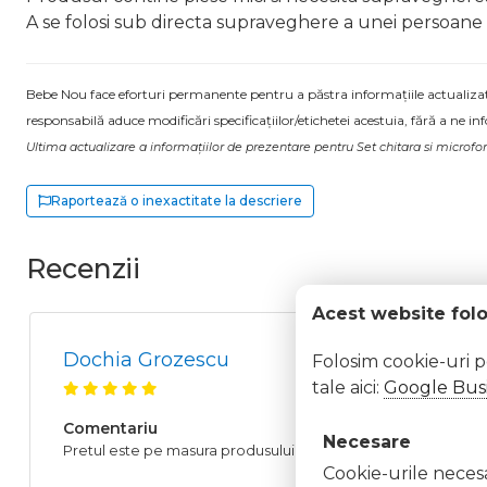
A se folosi sub directa supraveghere a unei persoane
Bebe Nou face eforturi permanente pentru a păstra informațiile actualizate.
responsabilă aduce modificări specificațiilor/etichetei acestuia, fără a ne in
Ultima actualizare a informațiilor de prezentare pentru Set chitara si microfo
Raportează o inexactitate la descriere
Recenzii
Acest website fol
Dochia Grozescu
Folosim cookie-uri 
tale aici:
Google Busi
Comentariu
Necesare
Pretul este pe masura produsului. Isi merita banii, am fost un
Cookie-urile necesar