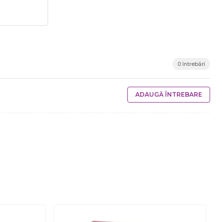
0 întrebări
ADAUGĂ ÎNTREBARE