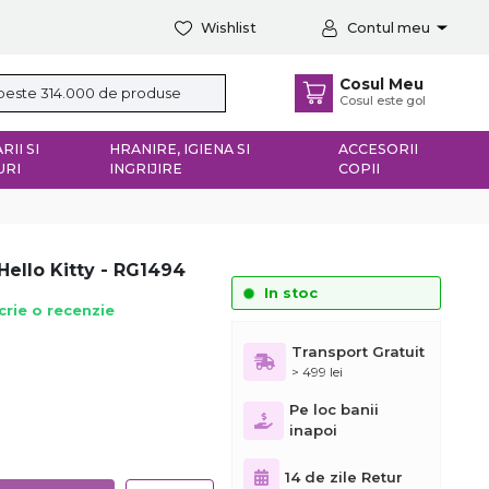
Wishlist
Contul meu
Cosul Meu
Cosul este gol
RII SI
HRANIRE, IGIENA SI
ACCESORII
URI
INGRIJIRE
COPII
Hello Kitty - RG1494
In stoc
crie o recenzie
Transport Gratuit
> 499 lei
Pe loc banii
inapoi
14 de zile Retur