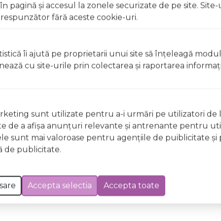
 pagină şi accesul la zonele securizate de pe site. Site-
respunzător fără aceste cookie-uri.
27/04
istică îi ajută pe proprietarii unui site să înţeleagă modu
ionează cu site-urile prin colectarea şi raportarea informaţi
keting sunt utilizate pentru a-i urmări pe utilizatori de l
ste de a afişa anunţuri relevante şi antrenante pentru util
ele sunt mai valoroase pentru agenţiile de puiblicitate şi 
 de publicitate.
25/02
sare
Accepta selectia
Accepta toate