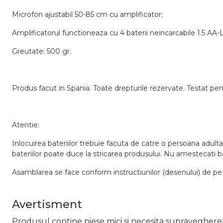
Microfon ajustabil 50-85 cm cu amplificator;
Amplificatorul functioneaza cu 4 baterii neincarcabile 1.5 AA
Greutate: 500 gr.
Produs facut in Spania. Toate drepturile rezervate. Testat pen
Atentie:
Inlocuirea bateriilor trebuie facuta de catre o persoana adulta.
bateriilor poate duce la stricarea produsului. Nu amestecati bate
Asamblarea se face conform instructiunilor (desenului) de pe
Avertisment
Produsul contine piese mici si necesita supraveghere