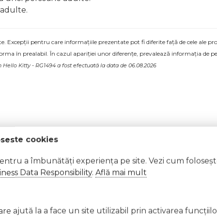
 adulte.
 Excepții pentru care informațiile prezentate pot fi diferite față de cele ale 
forma în prealabil. În cazul apariției unor diferențe, prevalează informația de pe
n Hello Kitty - RG1494 a fost efectuată la data de 06.08.2026
oseste cookies
28/04
pentru a îmbunătăți experiența pe site. Vezi cum foloseș
ness Data Responsibility
.
Află mai mult
 pic indecisa. Multumesc de ajutor.
e ajută la a face un site utilizabil prin activarea funcţiil