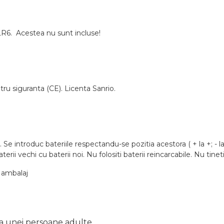
-LR6. Acestea nu sunt incluse!
tru siguranta (CE). Licenta Sanrio.
 Se introduc bateriile respectandu-se pozitia acestora ( + la +; - l
rii vechi cu baterii noi. Nu folositi baterii reincarcabile. Nu tinet
 ambalaj
a unei persoane adulte.