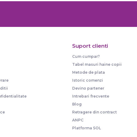
Suport clienti
Cum cumpar?
Tabel masuri haine copii
Metode de plata
vrare
Istoric comenzi
itii
Devino partener
fidentialitate
Intrebari frecvente
Blog
ice
Retragere din contract
ANPC
Platforma SOL