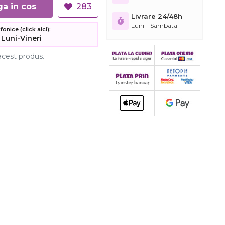
Adauga in cos
283
Livrare 24/48h
Luni – Sambata
nice (click aici):
 Luni-Vineri
acest produs.