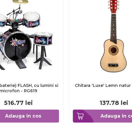
baterie) FLASH, cu lumini si
Chitara 'Luxe' Lemn natu
microfon - RG619
516.77
lei
137.78
lei
Adauga in cos
Adauga in c