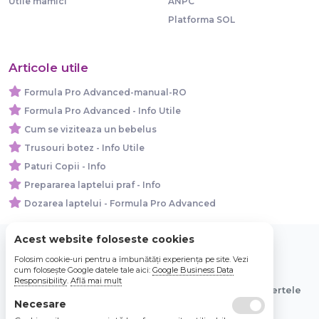
Utile mamici
ANPC
Platforma SOL
Articole utile
Formula Pro Advanced-manual-RO
Formula Pro Advanced - Info Utile
Cum se viziteaza un bebelus
Trusouri botez - Info Utile
Paturi Copii - Info
Prepararea laptelui praf - Info
Dozarea laptelui - Formula Pro Advanced
Acest website foloseste cookies
Folosim cookie-uri pentru a îmbunătăți experiența pe site. Vezi
© 2026 Bebe Nou Online Store SRL
cum folosește Google datele tale aici:
Google Business Data
Responsibility
.
Află mai mult
Toate preturile sunt exprimate in lei si includ tva. Ofertele
sunt valabile in limita stocului disponibil.
Necesare