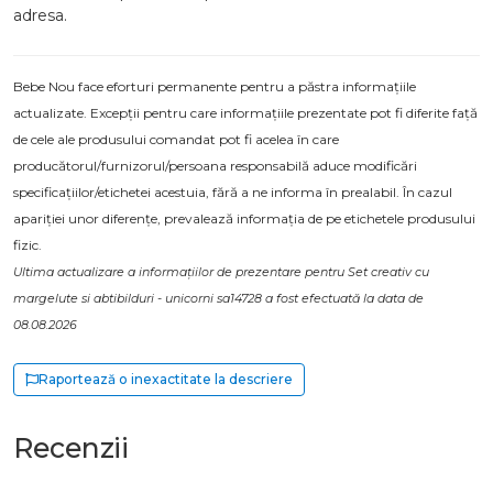
adresa.
Bebe Nou face eforturi permanente pentru a păstra informațiile
actualizate. Excepții pentru care informațiile prezentate pot fi diferite față
de cele ale produsului comandat pot fi acelea în care
producătorul/furnizorul/persoana responsabilă aduce modificări
specificațiilor/etichetei acestuia, fără a ne informa în prealabil. În cazul
apariției unor diferențe, prevalează informația de pe etichetele produsului
fizic.
Ultima actualizare a informațiilor de prezentare pentru Set creativ cu
margelute si abtibilduri - unicorni sa14728 a fost efectuată la data de
08.08.2026
Raportează o inexactitate la descriere
Recenzii