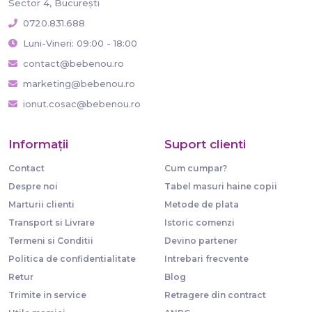
Sector 4, București
0720.831.688
Luni-Vineri: 09:00 - 18:00
contact@bebenou.ro
marketing@bebenou.ro
ionut.cosac@bebenou.ro
Informaţii
Suport clienti
Contact
Cum cumpar?
Despre noi
Tabel masuri haine copii
Marturii clienti
Metode de plata
Transport si Livrare
Istoric comenzi
Termeni si Conditii
Devino partener
Politica de confidentialitate
Intrebari frecvente
Retur
Blog
Trimite in service
Retragere din contract