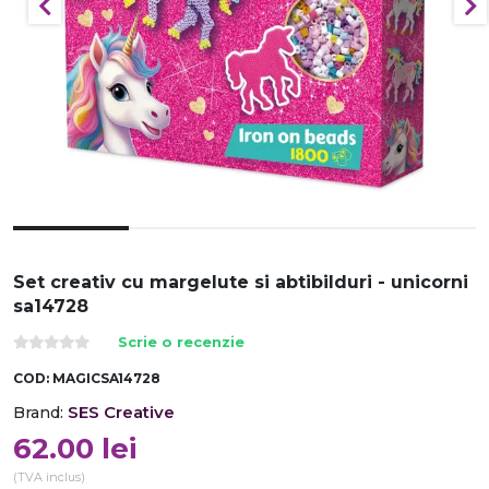
Set creativ cu margelute si abtibilduri - unicorni
sa14728
Scrie o recenzie
COD:
MAGICSA14728
SES Creative
Brand:
62.00
lei
(TVA inclus)