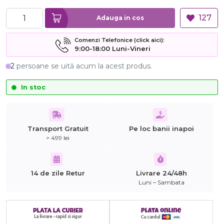
127
Adauga in cos
Comenzi Telefonice (click aici):
9:00-18:00 Luni-Vineri
2
persoane se uită acum la acest produs.
In stoc
Transport Gratuit
Pe loc banii inapoi
> 499 lei
14 de zile Retur
Livrare 24/48h
Luni – Sambata