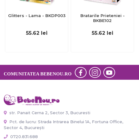
Glitters - Lama - BKDP003
Bratarile Prieteniei -
BKBE102
55.62
lei
55.62
lei
COMUNITATEA BEBENOU.RO
str. Panait Cerna 2, Sector 3, Bucuresti
Pct. de lucru: Strada Intrarea Binelui 1A, Fortuna Office,
Sector 4, București
0720.831.688