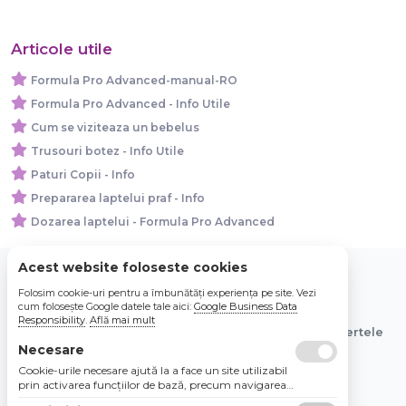
Articole utile
Formula Pro Advanced-manual-RO
Formula Pro Advanced - Info Utile
Cum se viziteaza un bebelus
Trusouri botez - Info Utile
Paturi Copii - Info
Prepararea laptelui praf - Info
Dozarea laptelui - Formula Pro Advanced
Acest website foloseste cookies
Folosim cookie-uri pentru a îmbunătăți experiența pe site. Vezi
© 2026 Bebe Nou Online Store SRL
cum folosește Google datele tale aici:
Google Business Data
Responsibility
.
Află mai mult
Toate preturile sunt exprimate in lei si includ tva. Ofertele
sunt valabile in limita stocului disponibil.
Necesare
Cookie-urile necesare ajută la a face un site utilizabil
prin activarea funcţiilor de bază, precum navigarea
în pagină şi accesul la zonele securizate de pe site.