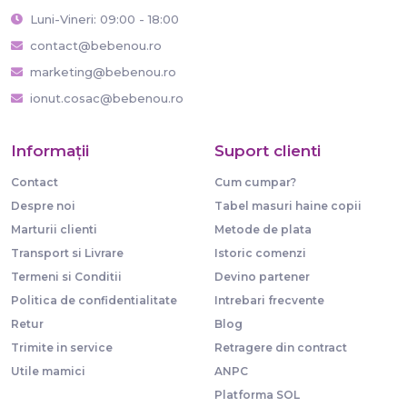
Luni-Vineri: 09:00 - 18:00
contact@bebenou.ro
marketing@bebenou.ro
ionut.cosac@bebenou.ro
Informaţii
Suport clienti
Contact
Cum cumpar?
Despre noi
Tabel masuri haine copii
Marturii clienti
Metode de plata
Transport si Livrare
Istoric comenzi
Termeni si Conditii
Devino partener
Politica de confidentialitate
Intrebari frecvente
Retur
Blog
Trimite in service
Retragere din contract
Utile mamici
ANPC
Platforma SOL