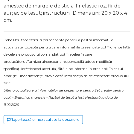
amestec de margele de sticla; fir elastic roz; fir de
aur; ac de tesut; instructiuni. Dimensiuni: 20 x 20 x 4
cm.
Bebe Nou face eforturi permanente pentru a păstra informațiile
actualizate. Excepții pentru care informațiile prezentate pot fi diferite față
de cele ale produsului comandat pot fi acelea în care
producătorul/furnizorul/persoana responsabilă aduce modificări
specificațiilor/etichetei acestuia, fără a ne informa în prealabil. În cazul
apariției unor diferențe, prevalează informația de pe etichetele produsului
fizic.
Ultima actualizare a informațiilor de prezentare pentru Set creativ pentru
copii - Bratari cu margele - Razboi de tesut a fost efectuată la data de
11.02.2026
Raportează o inexactitate la descriere