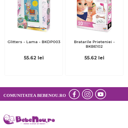
Glitters - Lama - BKDP003
Bratarile Prieteniei -
BKBE102
55.62
lei
55.62
lei
COMUNITATEA BEBENOU.RO