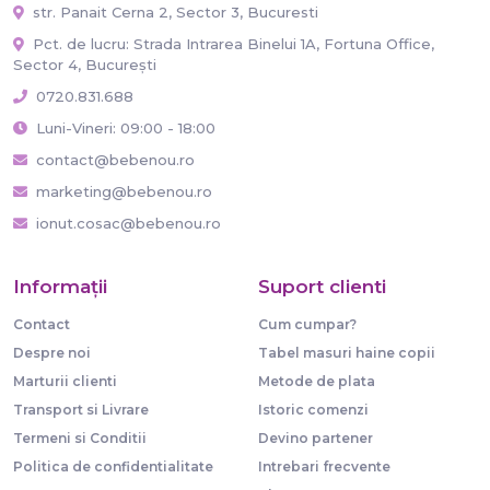
str. Panait Cerna 2, Sector 3, Bucuresti
Pct. de lucru: Strada Intrarea Binelui 1A, Fortuna Office,
Sector 4, București
0720.831.688
Luni-Vineri: 09:00 - 18:00
contact@bebenou.ro
marketing@bebenou.ro
ionut.cosac@bebenou.ro
Informaţii
Suport clienti
Contact
Cum cumpar?
Despre noi
Tabel masuri haine copii
Marturii clienti
Metode de plata
Transport si Livrare
Istoric comenzi
Termeni si Conditii
Devino partener
Politica de confidentialitate
Intrebari frecvente