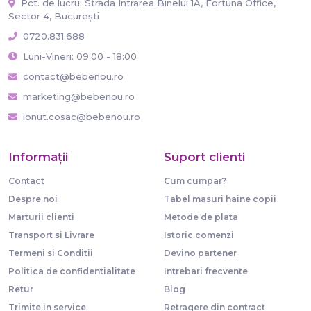
Pct. de lucru: Strada Intrarea Binelui 1A, Fortuna Office,
Sector 4, București
0720.831.688
Luni-Vineri: 09:00 - 18:00
contact@bebenou.ro
marketing@bebenou.ro
ionut.cosac@bebenou.ro
Informaţii
Suport clienti
Contact
Cum cumpar?
Despre noi
Tabel masuri haine copii
Marturii clienti
Metode de plata
Transport si Livrare
Istoric comenzi
Termeni si Conditii
Devino partener
Politica de confidentialitate
Intrebari frecvente
Retur
Blog
Trimite in service
Retragere din contract