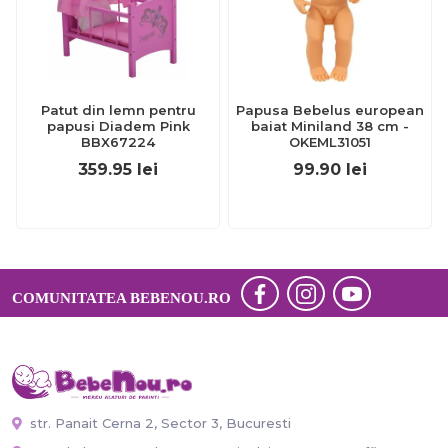
Patut din lemn pentru
Papusa Bebelus european
papusi Diadem Pink
baiat Miniland 38 cm -
BBX67224
OKEML31051
359.95
lei
99.90
lei
COMUNITATEA BEBENOU.RO
str. Panait Cerna 2, Sector 3, Bucuresti