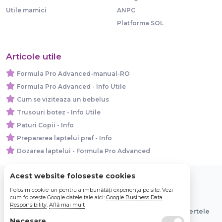
Utile mamici
ANPC
Platforma SOL
Articole utile
Formula Pro Advanced-manual-RO
Formula Pro Advanced - Info Utile
Cum se viziteaza un bebelus
Trusouri botez - Info Utile
Paturi Copii - Info
Prepararea laptelui praf - Info
Dozarea laptelui - Formula Pro Advanced
Acest website foloseste cookies
Folosim cookie-uri pentru a îmbunătăți experiența pe site. Vezi
© 2026 Bebe Nou Online Store SRL
cum folosește Google datele tale aici:
Google Business Data
Responsibility
.
Află mai mult
Toate preturile sunt exprimate in lei si includ tva. Ofertele
sunt valabile in limita stocului disponibil.
Necesare