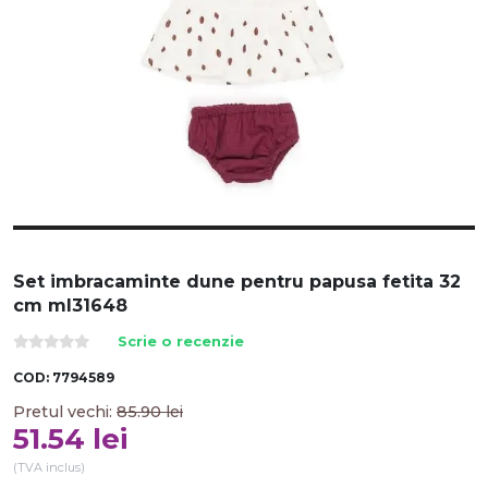
Set imbracaminte dune pentru papusa fetita 32
cm ml31648
Scrie o recenzie
COD:
7794589
Pretul vechi:
85.90
lei
51.54
lei
(TVA inclus)