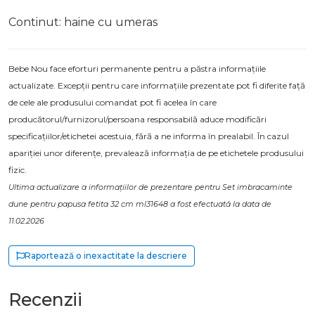
Continut: haine cu umeras
Bebe Nou face eforturi permanente pentru a păstra informațiile
actualizate. Excepții pentru care informațiile prezentate pot fi diferite față
de cele ale produsului comandat pot fi acelea în care
producătorul/furnizorul/persoana responsabilă aduce modificări
specificațiilor/etichetei acestuia, fără a ne informa în prealabil. În cazul
apariției unor diferențe, prevalează informația de pe etichetele produsului
fizic.
Ultima actualizare a informațiilor de prezentare pentru Set imbracaminte
dune pentru papusa fetita 32 cm ml31648 a fost efectuată la data de
11.02.2026
Raportează o inexactitate la descriere
Recenzii