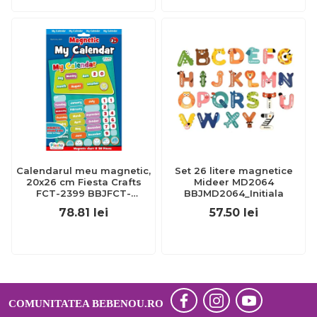
Calendarul meu magnetic,
Set 26 litere magnetice
20x26 cm Fiesta Crafts
Mideer MD2064
FCT-2399 BBJFCT-
BBJMD2064_Initiala
2399_Initiala
78.81
lei
57.50
lei
COMUNITATEA BEBENOU.RO