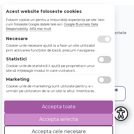
Acest website foloseste cookies
Folosim cookie-uri pentru a îmbunătăți experiența pe site. Vezi
© 2026 Bebe Nou Online Store SRL
cum folosește Google datele tale aici:
Google Business Data
Responsibility
.
Află mai mult
Toate preturile sunt exprimate in lei si includ tva. Ofertele
sunt valabile in limita stocului disponibil.
Necesare
Cookie-urile necesare ajută la a face un site utilizabil
prin activarea funcţiilor de bază, precum navigarea
în pagină şi accesul la zonele securizate de pe site.
Statistici
Site-ul nu poate funcţiona corespunzător fără aceste
cookie-uri.
Cookie-urile de statistică îi ajută pe proprietarii unui
site să înţeleagă modul în care vizitatorii
interacţionează cu site-urile prin colectarea şi
Marketing
raportarea informaţiilor în mod anonim.
Cookie-urile de marketing sunt utilizate pentru a-i
urmări pe utilizatori de la un site la altul. Intenţia este
de a afişa anunţuri relevante şi antrenante pentru
utilizatorii individuali, aşadar ele sunt mai valoroase
pentru agenţiile de puiblicitate şi părţile terţe care se
Accepta toate
ocupă de publicitate.
Accepta selectia
4.8 / 5
★★★★★
Accepta cele necesare