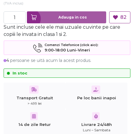
(TVA inclus)
82
Adauga in cos
Sunt incluse cele ele mai uzuale cuvinte pe care
copiii le invata in clasa 1 si 2.
Comenzi Telefonice (click aici):
9:00-18:00 Luni-Vineri
4
persoane se uită acum la acest produs.
In stoc
Transport Gratuit
Pe loc banii inapoi
> 499 lei
14 de zile Retur
Livrare 24/48h
Luni – Sambata